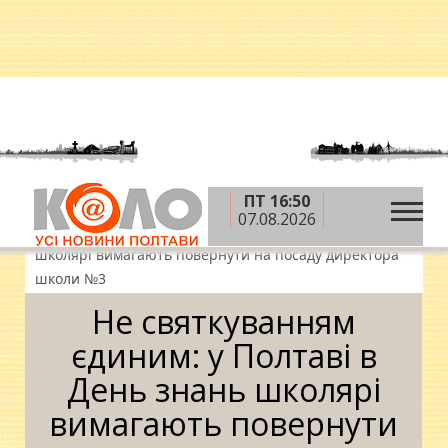
ПТ 16:50
»
»
»
Головна
Новини
Суспільство
Не
07.08.2026
святкуванням єдиним: у Полтаві в День знань
школярі вимагають повернути на посаду директора
школи №3
Не святкуванням
єдиним: у Полтаві в
День знань школярі
вимагають повернути