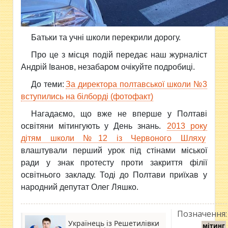
Батьки та учні школи перекрили дорогу.
Про це з місця подій передає наш журналіст
Андрій Іванов, незабаром очікуйте подробиці.
До теми:
За директора полтавської школи №3
вступились на білборді (фотофакт)
Нагадаємо, що вже не вперше у Полтаві
освітяни мітингують у День знань.
2013 року
дітям школи №12 із Червоного Шляху
влаштували перший урок під стінами міської
ради у знак протесту проти закриття філії
освітнього закладу. Тоді до Полтави приїхав у
народний депутат Олег Ляшко.
Позначення:
Українець із Решетилівки
мітинг