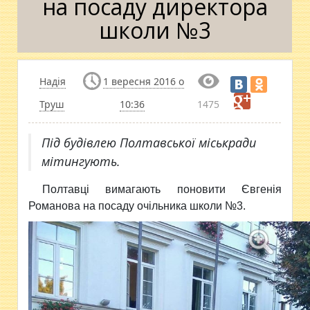
на посаду директора
школи №3
Надія
1 вересня 2016 о
Труш
10:36
1475
Під будівлею Полтавської міськради
мітингують.
Полтавці вимагають поновити Євгенія
Романова на посаду очільника школи №3.