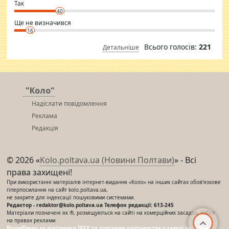
⇒ sakshimirchandani.com
Так
40
Ще не визначився
16
Всього голосів:
221
Детальніше
"Коло"
Надіслати повідомлення
Реклама
Редакція
© 2026 «
Kolo.poltava.ua (Новини Полтави)
» - Всі
права захищені!
При використанні матеріалів інтернет-видання «Коло» на інших сайтах обов’язкове
гіперпосилання на сайт kolo.poltava.ua,
не закрите для індексації пошуковими системами.
Редактор - redaktor@kolo.poltava.ua Телефон редакції: 613-245
Матеріали позначені як ®, розміщуються на сайті на комерційних засадах, тобто
на правах реклами.
Розроблено за підтримки IREX та програми партнерства у галузі мас-медіа