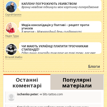
КАПЛІНУ ПОГРОЖУЮТЬ УБИВСТВОМ
Вранці невідомі підкинули мені картинку-попередження
Сергій Каплін
Медіа-консолідація у Полтаві – рецепт проти
утисків
8 вересня – Міжнародний день солідарності
журналістів.
Надія Труш
ЧИ МАЮТЬ УКРАЇНЦІ ПЛАТИТИ ТРІЄЧНИКАМ
СТИПЕНДІЇ?
Рідко пишу лонгріди тим паче на такі теми, але вже
просто дістало! Обурюють сьогоднішні інсенуації
Віталій Улибін
навколо стипендіального питання. Штучно
роздувається ще одна соціальна катастрофа.
Блоги
Останні
Популярні
коментарі
матеріали
ischenko peter:
⇒ blts-tattoo.com