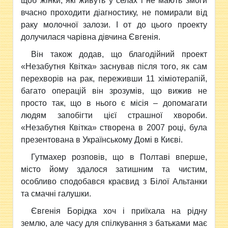
щоб жінки, які живуть у селах і не мають змоги
вчасно проходити діагностику, не помирали від
раку молочної залози. І от до цього проекту
долучилася чарівна дівчина Євгенія.
Він також додав, що благодійний проект
«Незабутня Квітка» заснував після того, як сам
перехворів на рак, переживши 11 хіміотерапій,
багато операцій він зрозумів, що вижив не
просто так, що в нього є місія – допомагати
людям запобігти цієї страшної хвороби.
«Незабутня Квітка» створена в 2007 році, була
презентована в Українському Домі в Києві.
Гутмахер розповів, що в Полтаві вперше,
місто йому здалося затишним та чистим,
особливо сподобався краєвид з Білої Альтанки
та смачні галушки.
Євгенія Борідка хоч і приїхала на рідну
землю, але часу для спілкування з батьками має