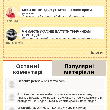
Медіа-консолідація у Полтаві – рецепт проти
утисків
8 вересня – Міжнародний день солідарності
журналістів.
Надія Труш
ЧИ МАЮТЬ УКРАЇНЦІ ПЛАТИТИ ТРІЄЧНИКАМ
СТИПЕНДІЇ?
Рідко пишу лонгріди тим паче на такі теми, але вже
просто дістало! Обурюють сьогоднішні інсенуації
Віталій Улибін
навколо стипендіального питання. Штучно
роздувається ще одна соціальна катастрофа.
Блоги
Останні
Популярні
коментарі
матеріали
ischenko peter:
⇒ blts-tattoo.com
Gor:
Сейчас рынок мебели чрезвычайно насыщен,
причем предлагают реально эксклюзивное исполнение и
стандартные модели малых серий кухонь, пока видел
отличную кухонную мебель по дизайну, мало походит на
tavaseni:
Классическая кухня с угловым столом,
стандартные формы, в MebelOk, креативненько и что главное -