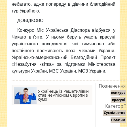
небагато, адже попереду в дівчини благодійний
тур Україною.
ДОВІДКОВО
Конкурс Міс Українська Діаспора відбувся у
Чикаго вп’яте. У ньому беруть участь красуні
українського походження, які тимчасово або
постійного проживають поза межами України.
Українсько-американський Благодійний Проект
«Незабутня квітка» за підтримки Міністерства
культури України, МЗС України, МОЗ України.
Позначення:
Українець із Решетилівки
конкурс
став чемпіоном Європи з
сумо
красуні
Категорії:
Суспільство
Новини