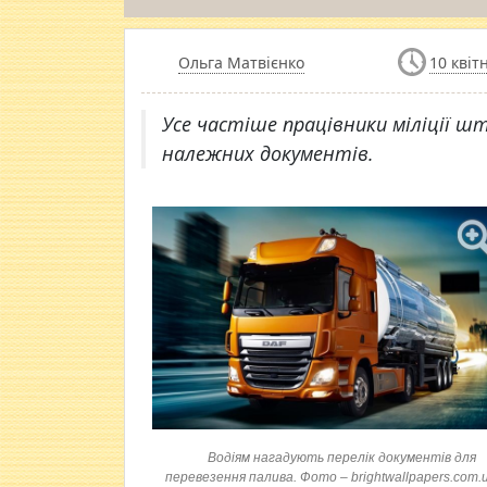
Ольга Матвієнко
10 квіт
Усе частіше працівники міліції ш
належних документів.
Водіям нагадують перелік документів для
перевезення палива. Фото – brightwallpapers.com.