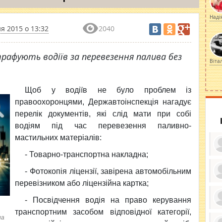
Наді
ня 2015 о 13:32
2040
трафують водіїв за перевезення палива без
Віта
Щоб у водіїв не було проблем із
правоохоронцями, Державтоінспекція нагадує
перелік документів, які слід мати при собі
водіям під час перевезення паливно-
мастильних матеріалів:
- Товарно-транспортна накладна;
- Фотокопія ліцензії, завірена автомобільним
перевізником або ліцензійна картка;
ку
ди
кр
- Посвідчення водія на право керування
бе
транспортним засобом відповідної категорії,
вы
по
ua