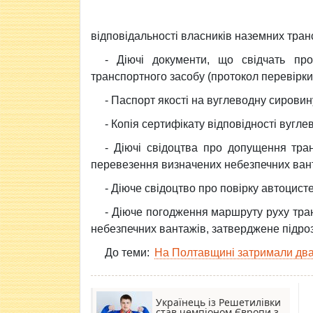
відповідальності власників наземних тран
- Діючі документи, що свідчать пр
транспортного засобу (протокол перевірки
- Паспорт якості на вуглеводну сировин
- Копія сертифікату відповідності вугле
- Діючі свідоцтва про допущення тран
перевезення визначених небезпечних ван
- Діюче свідоцтво про повірку автоцист
- Діюче погодження маршруту руху тра
небезпечних вантажів, затверджене підроз
До теми:
На Полтавщині затримали два 
Українець із Решетилівки
став чемпіоном Європи з