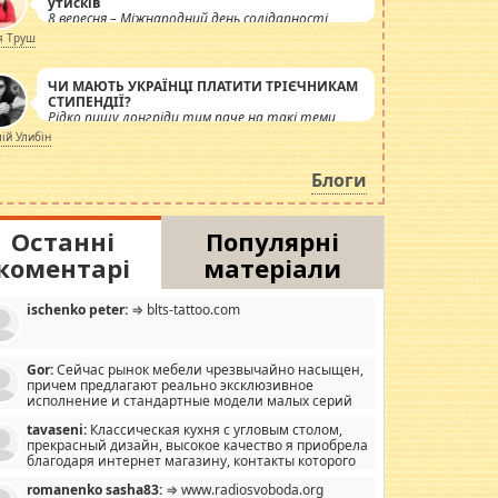
утисків
8 вересня – Міжнародний день солідарності
журналістів.
я Труш
ЧИ МАЮТЬ УКРАЇНЦІ ПЛАТИТИ ТРІЄЧНИКАМ
СТИПЕНДІЇ?
Рідко пишу лонгріди тим паче на такі теми,
але вже просто дістало! Обурюють сьогоднішні
лій Улибін
інсенуації навколо стипендіального питання.
Штучно роздувається ще одна соціальна
Блоги
катастрофа.
Останні
Популярні
коментарі
матеріали
ischenko peter:
⇒ blts-tattoo.com
Gor:
Сейчас рынок мебели чрезвычайно насыщен,
причем предлагают реально эксклюзивное
исполнение и стандартные модели малых серий
хонь, пока видел отличную кухонную мебель по
tavaseni:
Классическая кухня с угловым столом,
зайну, мало походит на стандартные формы, в MebelOk,
прекрасный дизайн, высокое качество я приобрела
еативненько и что главное - со вкусом все в порядке,
благодаря интернет магазину, контакты которого
з ненужных наворотов удорожающих мебель, а это не
 можете просмотреть https://mwood.com.ua.
следний фактор.
romanenko sasha83:
⇒ www.radiosvoboda.org