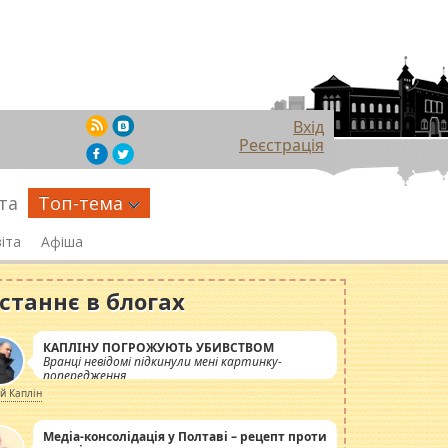
Вхід
Реєстрація
та
Топ-тема
іта
Афіша
станнє в блогах
КАПЛІНУ ПОГРОЖУЮТЬ УБИВСТВОМ
Вранці невідомі підкинули мені картинку-
попередження
ій Каплін
Медіа-консолідація у Полтаві – рецепт проти