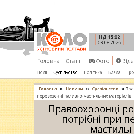
НД 15:02
09.08.2026
Головна
Статті
Фото
Віде
Події
Суспільство
Політика
Влада
Гро
»
»
»
Головна
Новини
Суспільство
Пра
перевезенні паливно-мастильних матеріалів
Правоохоронці ро
потрібні при п
мастильн