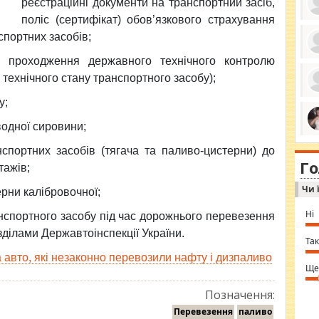
реєстраційні документи на транспортний засіб,
поліс (сертифікат) обов’язкового страхування
спортних засобів;
о проходження державного технічного контролю
ро
се
 технічного стану транспортного засобу);
да
ос
у;
ін
за
тіл
водної сировини;
ком
bea
ми
tha
спортних засобів (тягача та паливо-цистерни) до
на
nig
Г
по
тажів;
in 
Sol
Чи 
Ind
ерни калібровочної;
gir
bod
Ні
нспортного засобу під час дорожнього перевезення
alw
Mir
ділами Державтоінспекції України.
you
Так
⇒ 
авто, які незаконно перевозили нафту і дизпаливо
Ще
Позначення:
Перевезення
паливо