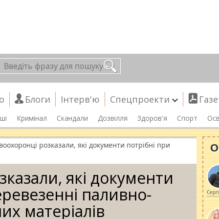
о
Блоги
Інтерв'ю
Спецпроекти
Газе
ші
Кримінал
Скандали
Дозвілля
Здоров'я
Спорт
Осв
О
воохоронці розказали, які документи потрібні при
зказали, які документи
еревезенні паливно-
Серг
их матеріалів