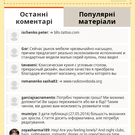
Останні
Популярні
коментарі
матеріали
ischenko peter:
⇒ blts-tattoo.com
Gor:
Сейчас рынок мебели чрезвычайно насыщен,
причем предлагают реально эксклюзивное исполнение и
стандартные модели малых серий кухонь, пока видел
отличную кухонную мебель по дизайну, мало походит на
tavaseni:
Классическая кухня с угловым столом,
стандартные формы, в MebelOk, креативненько и что главное -
прекрасный дизайн, высокое качество я приобрела
со вкусом все в порядке, без ненужных наворотов удорожающих
благодаря интернет магазину, контакты которого вы
мебель, а это не последний фактор.
можете просмотреть https://mwood.com.ua.
romanenko sasha83:
⇒ www.radiosvoboda.org
garciajsacramento:
Потрібні термінові гроші? Ми можемо
допомогти! Ви зараз переживаєте або ви в біді? Таким
чином, ми даємо вам можливість розвивати нові
розробки. Як багата людина, я почуваю себе зобов'язаним
mumiyo:
З дати публікації (27.05.2016) більшість вказаних
допомагати людям, які намагаються дати їм шанс. Кожен
цін зросла. Стаття досить інформативна, але потребує
заслуговує на другий шанс, і, оскільки влада не зможе, вони
редагування.
повинні приймати від інших. Для нас нема багато суми, і зрілість
ми визначаємо за взаємною згодою. Ні сюрпризів, ні додаткових
zoyasharma189:
Hey! Are you feeling lonely? And night clubs,
витрат, а тільки узгоджених сум і нічого іншого. Не чекайте і не
bars, sightseeing, romantic dinner or to spend leisure time