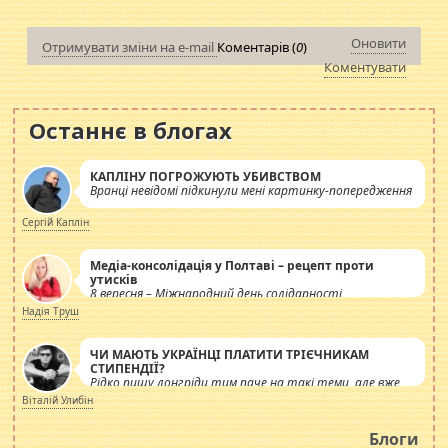
Оновити
Отримувати зміни на e-mail
Коментарів (
0
)
Коментувати
Останнє в блогах
КАПЛІНУ ПОГРОЖУЮТЬ УБИВСТВОМ
Вранці невідомі підкинули мені картинку-попередження
Сергій Каплін
Медіа-консолідація у Полтаві – рецепт проти
утисків
8 вересня – Міжнародний день солідарності
журналістів.
Надія Труш
ЧИ МАЮТЬ УКРАЇНЦІ ПЛАТИТИ ТРІЄЧНИКАМ
СТИПЕНДІЇ?
Рідко пишу лонгріди тим паче на такі теми, але вже
просто дістало! Обурюють сьогоднішні інсенуації
Віталій Улибін
навколо стипендіального питання. Штучно
роздувається ще одна соціальна катастрофа.
Блоги