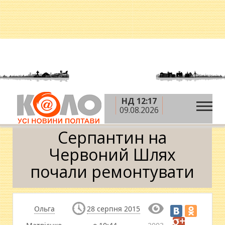
НД 12:17
»
»
»
Головна
Новини
Суспільство
Серпантин
09.08.2026
на Червоний Шлях почали ремонтувати
Серпантин на
Червоний Шлях
почали ремонтувати
Ольга
28 серпня 2015