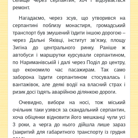
селище через серпантин, хоч і відбувається
ремонт.
Нагадаємо, через зсув, що утворився на
серпантині поблизу монастиря, громадський
транспорт був змушений їздити іншою дорогою –
через Дальні Яківці, інститут зв’язку, площу
Зигіна до центрального ринку. Раніше ж
автобуси і маршрутки курсували серпантином,
по Нариманівській і далі через Поділ до центру,
що економило час пасажирам. Так само
заборона їздити серпантином стосувалась і
вантажівок, але деякі водії на власний страх і
ризик досі їздять аварійною ділянкою дороги.
Очевидно, вибори на носі, тож міський
очільник таки узявся за скандальний серпантин,
хоча обіцянки відновити його мешканці чули усі
3 роки, а черга до нього дійшла лише зараз
(закритий для габаритного транспорту із грудня