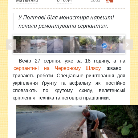
Матвієнко
о 10:44
2003
У Полтаві біля монастиря нарешті
почали ремонтувати серпантин.
Вечір 27 серпня, уже за 18 годину, а на
серпантині на Червоному Шляху
жваво
тривають роботи. Спеціальне риштовання для
укріплення ґрунту та асфальту, які постійно
сповзають по крутому схилу, велетенські
кріплення, техніка та неговіркі працівники.