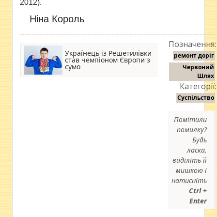
2012).
Ніна Король
Позначення:
Українець із Решетилівки
ремонт доріг
став чемпіоном Європи з
сумо
Червоний
Шлях
Категорії:
Суспільство
Помітили
помилку?
Будь
ласка,
виділіть її
мишкою і
натисніть
Ctrl +
Enter