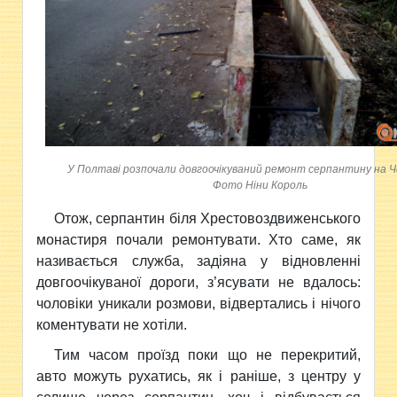
У Полтаві розпочали довгоочікуваний ремонт серпантину на 
Фото Ніни Король
Отож, серпантин біля Хрестовоздвиженського
монастиря почали ремонтувати. Хто саме, як
називається служба, задіяна у відновленні
довгоочікуваної дороги, з’ясувати не вдалось:
чоловіки уникали розмови, відвертались і нічого
коментувати не хотіли.
Тим часом проїзд поки що не перекритий,
авто можуть рухатись, як і раніше, з центру у