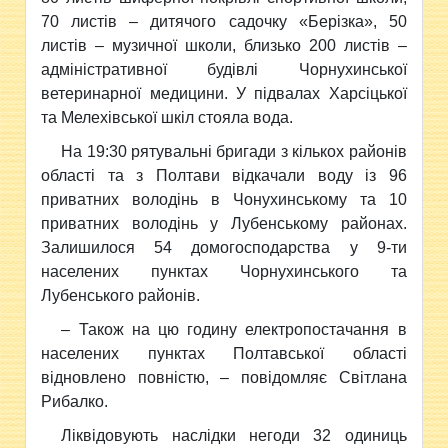
70 листів – дитячого садочку «Берізка», 50
листів – музичної школи, близько 200 листів –
адміністративної будівлі Чорнухинської
ветеринарної медицини. У підвалах Харсіцької
та Мелехівської шкіл стояла вода.
На 19:30 рятувальні бригади з кількох районів
області та з Полтави відкачали воду із 96
приватних володінь в Чонухинському та 10
приватних володінь у Лубенському районах.
Залишилося 54 домогосподарства у 9-ти
населених пунктах Чорнухинського та
Лубенського районів.
– Також на цю годину електропостачання в
населених пунктах Полтавської області
відновлено повністю, – повідомляє Світлана
Рибалко.
Ліквідовують наслідки негоди 32 одиниць