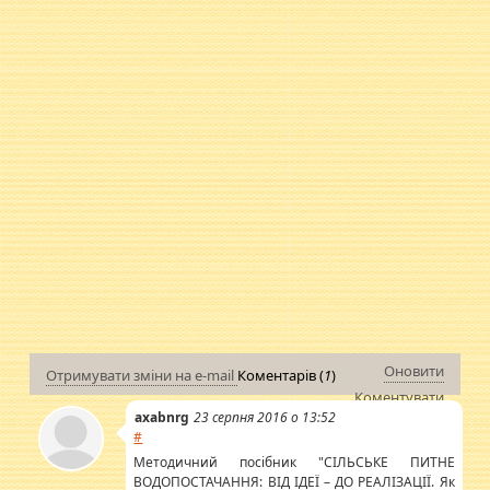
Оновити
Отримувати зміни на e-mail
Коментарів (
1
)
Коментувати
axabnrg
23 серпня 2016 о 13:52
#
Методичний посібник "СІЛЬСЬКЕ ПИТНЕ
ВОДОПОСТАЧАННЯ: ВІД ІДЕЇ – ДО РЕАЛІЗАЦІЇ. Як