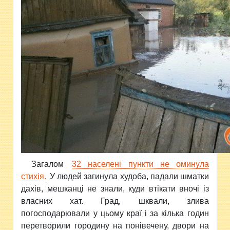
Загалом
32 населені пункти не оминула
стихія.
У людей загинула
худоба, падали шматки
дахів, мешканці не знали, куди втікати вночі із
власних хат. Град, шквали, злива
погосподарювали у цьому краї і за кілька годин
перетворили городину на понівечену, двори на