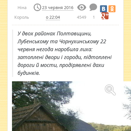
Ніна
23 червня 2016
Король
о 22:04
4549
1
У двох районах Полтавщини,
Лубенському та Чорнухинському 22
червня негода наробила лиха:
затоплені двори і городи, підтоплені
дороги й мости, продірявлені дахи
будинків.