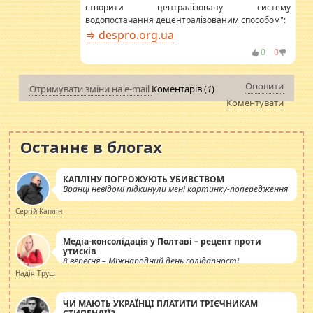
створити централізовану систему
водопостачання децентралізованим способом":
⇒ despro.org.ua
0
0
Оновити
Отримувати зміни на e-mail
Коментарів (
1
)
Коментувати
Останнє в блогах
КАПЛІНУ ПОГРОЖУЮТЬ УБИВСТВОМ
Вранці невідомі підкинули мені картинку-попередження
Сергій Каплін
Медіа-консолідація у Полтаві – рецепт проти
утисків
8 вересня – Міжнародний день солідарності
журналістів.
Надія Труш
ЧИ МАЮТЬ УКРАЇНЦІ ПЛАТИТИ ТРІЄЧНИКАМ