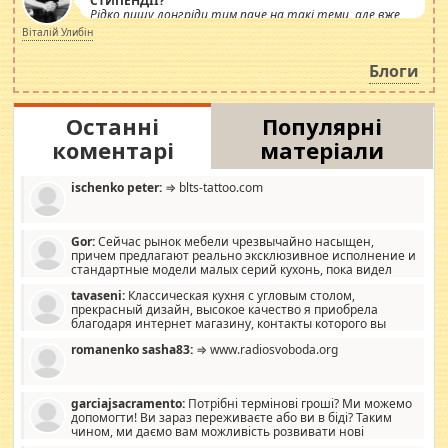
СТИПЕНДІЇ?
Рідко пишу лонгріди тим паче на такі теми, але вже
просто дістало! Обурюють сьогоднішні інсенуації
Віталій Улибін
навколо стипендіального питання. Штучно
роздувається ще одна соціальна катастрофа.
Блоги
Останні
Популярні
коментарі
матеріали
ischenko peter:
⇒ blts-tattoo.com
Gor:
Сейчас рынок мебели чрезвычайно насыщен,
причем предлагают реально эксклюзивное исполнение и
стандартные модели малых серий кухонь, пока видел
отличную кухонную мебель по дизайну, мало походит на
tavaseni:
Классическая кухня с угловым столом,
стандартные формы, в MebelOk, креативненько и что главное -
прекрасный дизайн, высокое качество я приобрела
со вкусом все в порядке, без ненужных наворотов удорожающих
благодаря интернет магазину, контакты которого вы
мебель, а это не последний фактор.
можете просмотреть https://mwood.com.ua.
romanenko sasha83:
⇒ www.radiosvoboda.org
garciajsacramento:
Потрібні термінові гроші? Ми можемо
допомогти! Ви зараз переживаєте або ви в біді? Таким
чином, ми даємо вам можливість розвивати нові
розробки. Як багата людина, я почуваю себе зобов'язаним