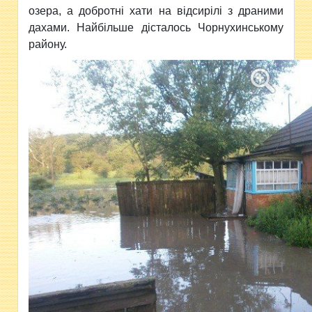
озера, а добротні хати на відсирілі з драними
дахами. Найбільше дісталось Чорнухинському
району.