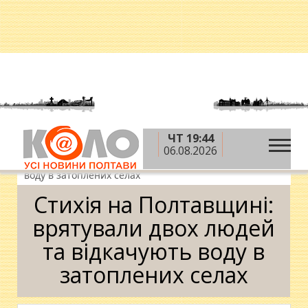
ЧТ 19:44
»
»
»
Головна
Новини
Суспільство
Стихія на
06.08.2026
Полтавщині: врятували двох людей та відкачують
воду в затоплених селах
Стихія на Полтавщині:
врятували двох людей
та відкачують воду в
затоплених селах