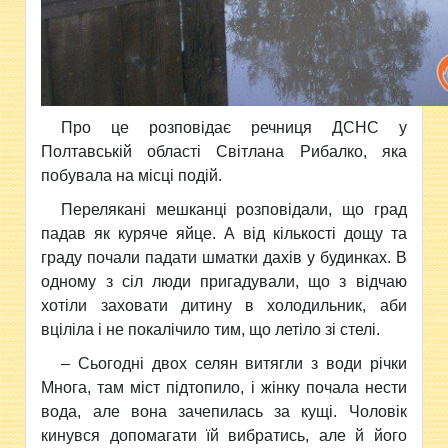
Про це розповідає речниця ДСНС у
Полтавській області Світлана Рибалко, яка
побувала на місці подій.
Перелякані мешканці розповідали, що град
падав як куряче яйце. А від кількості дощу та
граду почали падати шматки дахів у будинках. В
одному з сіл люди пригадували, що з відчаю
хотіли заховати дитину в холодильник, аби
вціліла і не покалічило тим, що летіло зі стелі.
– Сьогодні двох селян витягли з води річки
Многа, там міст підтопило, і жінку почала нести
вода, але вона зачепилась за кущі. Чоловік
кинувся допомагати їй вибратись, але й його