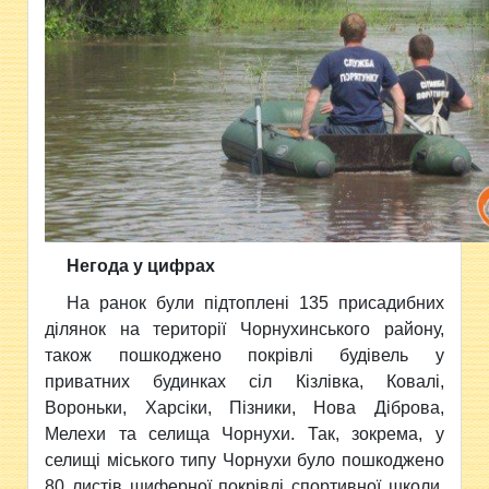
Негода у цифрах
На ранок були підтоплені 135 присадибних
ділянок на території Чорнухинського району,
також пошкоджено покрівлі будівель у
приватних будинках сіл Кізлівка, Ковалі,
Вороньки, Харсіки, Пізники, Нова Діброва,
Мелехи та селища Чорнухи. Так, зокрема, у
селищі міського типу Чорнухи було пошкоджено
80 листів шиферної покрівлі спортивної школи,