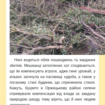
Нині ведеться облік пошкоджень та завданих
збитків. Мешканці затоплених хат сподіваються,
що їм компенсують втрати, адже гине урожай, у
кількох загинула на пасовищі худоба, а також у
поганому стані будинки, що спричинила стихія.
Кажуть, буцімто в Оржицькому районі селяни
отримували компенсацію від влади за завдану
природою шкоду, тому вірять, що й нині людям
допоможуть.