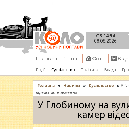
СБ 14:54
08.08.2026
Головна
Статті
Фото
Віде
Події
Суспільство
Політика
Влада
Гро
»
»
»
Головна
Новини
Суспільство
У Г
відеоспостереження
У Глобиному на вул
камер віде