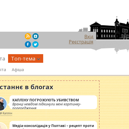
Вхід
Реєстрація
та
Топ-тема
іта
Афіша
станнє в блогах
КАПЛІНУ ПОГРОЖУЮТЬ УБИВСТВОМ
Вранці невідомі підкинули мені картинку-
попередження
ій Каплін
Медіа-консолідація у Полтаві – рецепт проти