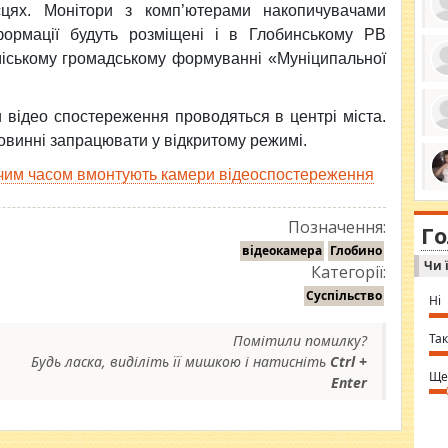
сцях. Монітори з комп’ютерами накопичувачами
формації будуть розміщені і в Глобинському РВ
 міському громадському формуванні «Муніципальної
ро
се
 відео спостереження проводяться в центрі міста.
да
ос
овинні запрацювати у відкритому режимі.
ін
за
тіл
жчим часом вмонтують камери відеоспостереження
ком
bea
ми
tha
на
Позначення:
nig
Г
по
in 
відеокамера
Глобино
Sol
Чи 
Ind
Категорії:
gir
bod
Суспільство
Ні
alw
Mir
you
Так
Помітили помилку?
⇒ 
Будь ласка, виділіть її мишкою і натисніть
Ctrl +
Ще
Enter