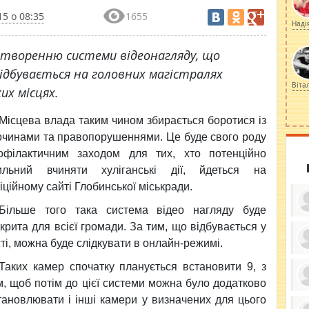
5 о 08:35
1655
Наді
створенню системи відеонагляду, що
ідбувається на головних магістралях
Віта
их місцях.
Місцева влада таким чином збирається боротися із
очинами та правопорушеннями. Це буде свого роду
офілактичним заходом для тих, хто потенційно
ильний вчиняти хуліганські дії, йдеться на
іційному сайті Глобинської міськради.
Більше того така система відео нагляду буде
дкрита для всієї громади. За тим, що відбувається у
сті, можна буде слідкувати в онлайн-режимі.
ку
Таких камер спочатку планується встановити 9, з
ди
кр
м, щоб потім до цієї системи можна було додатково
бе
вы
по
тановлювати і інші камери у визначених для цього