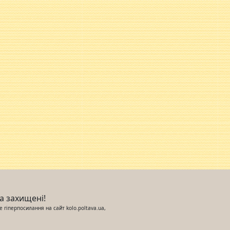
ва захищені!
 гіперпосилання на сайт kolo.poltava.ua,