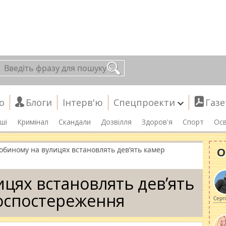
о
Блоги
Інтерв'ю
Спецпроекти
Газе
ші
Кримінал
Скандали
Дозвілля
Здоров'я
Спорт
Осв
О
лобиному на вулицях встановлять дев’ять камер
ицях встановлять дев’ять
оспостереження
Серг