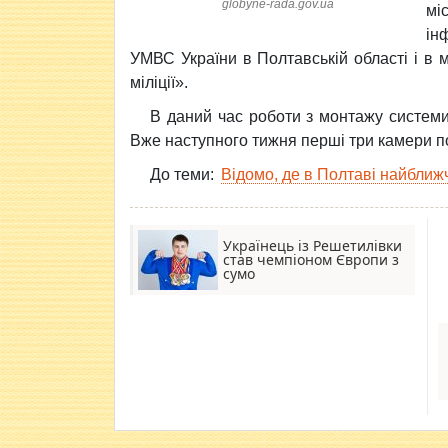
globyne-rada.gov.ua
мі
ін
УМВС України в Полтавській області і в
міліції».
В даний час роботи з монтажу системи
Вже наступного тижня перші три камери п
До теми:
Відомо, де в Полтаві найбли
Українець із Решетилівки
став чемпіоном Європи з
сумо