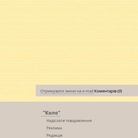
Отримувати зміни на e-mail
Коментарів (
0
)
"Коло"
Надіслати повідомлення
Реклама
Редакція