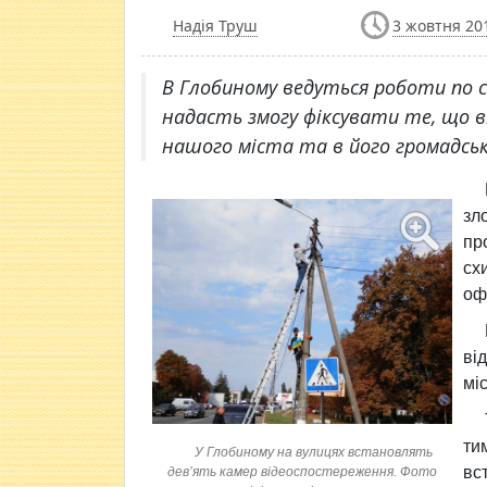
Надія Труш
3 жовтня 201
В Глобиному ведуться роботи по 
надасть змогу фіксувати те, що в
нашого міста та в його громадськ
зл
пр
сх
оф
ві
мі
ти
У Глобиному на вулицях встановлять
вс
дев’ять камер відеоспостереження. Фото