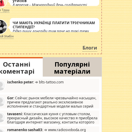
утисків
8 вересня – Міжнародний день солідарності
журналістів.
я Труш
ЧИ МАЮТЬ УКРАЇНЦІ ПЛАТИТИ ТРІЄЧНИКАМ
СТИПЕНДІЇ?
Рідко пишу лонгріди тим паче на такі теми,
але вже просто дістало! Обурюють сьогоднішні
лій Улибін
інсенуації навколо стипендіального питання.
Штучно роздувається ще одна соціальна
Блоги
катастрофа.
Останні
Популярні
коментарі
матеріали
ischenko peter:
⇒ blts-tattoo.com
Gor:
Сейчас рынок мебели чрезвычайно насыщен,
причем предлагают реально эксклюзивное
исполнение и стандартные модели малых серий
хонь, пока видел отличную кухонную мебель по
tavaseni:
Классическая кухня с угловым столом,
зайну, мало походит на стандартные формы, в MebelOk,
прекрасный дизайн, высокое качество я приобрела
еативненько и что главное - со вкусом все в порядке,
благодаря интернет магазину, контакты которого
з ненужных наворотов удорожающих мебель, а это не
 можете просмотреть https://mwood.com.ua.
следний фактор.
romanenko sasha83:
⇒ www.radiosvoboda.org