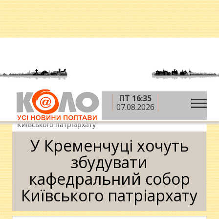
ПТ 16:35
»
»
»
Головна
Новини
Суспільство
У
07.08.2026
Кременчуці хочуть збудувати кафедральний собор
Київського патріархату
У Кременчуці хочуть
збудувати
кафедральний собор
Київського патріархату