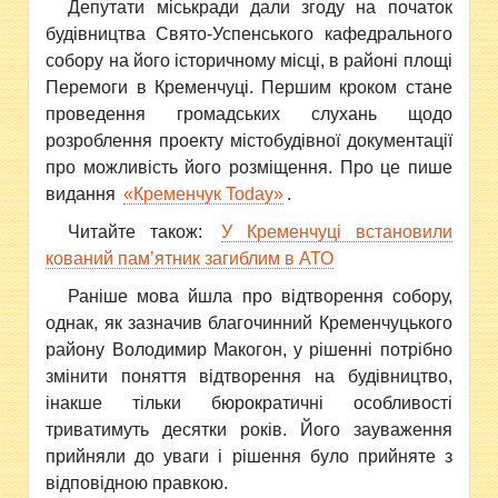
Депутати міськради дали згоду на початок
будівництва Свято-Успенського кафедрального
собору на його історичному місці, в районі площі
Перемоги в Кременчуці. Першим кроком стане
проведення громадських слухань щодо
розроблення проекту містобудівної документації
про можливість його розміщення. Про це пише
видання
«Кременчук Today»
.
Читайте також:
У Кременчуці встановили
кований пам’ятник загиблим в АТО
Раніше мова йшла про відтворення собору,
однак, як зазначив благочинний Кременчуцького
району Володимир Макогон, у рішенні потрібно
змінити поняття відтворення на будівництво,
інакше тільки бюрократичні особливості
триватимуть десятки років. Його зауваження
прийняли до уваги і рішення було прийняте з
відповідною правкою.