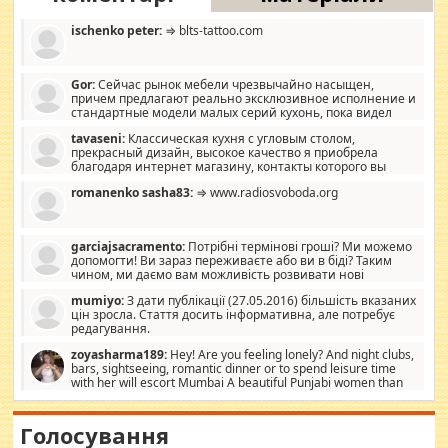
ischenko peter:
⇒ blts-tattoo.com
Gor:
Сейчас рынок мебели чрезвычайно насыщен,
причем предлагают реально эксклюзивное исполнение и
стандартные модели малых серий кухонь, пока видел
отличную кухонную мебель по дизайну, мало походит на
tavaseni:
Классическая кухня с угловым столом,
стандартные формы, в MebelOk, креативненько и что главное -
прекрасный дизайн, высокое качество я приобрела
со вкусом все в порядке, без ненужных наворотов удорожающих
благодаря интернет магазину, контакты которого вы
мебель, а это не последний фактор.
можете просмотреть https://mwood.com.ua.
romanenko sasha83:
⇒ www.radiosvoboda.org
garciajsacramento:
Потрібні термінові гроші? Ми можемо
допомогти! Ви зараз переживаєте або ви в біді? Таким
чином, ми даємо вам можливість розвивати нові
розробки. Як багата людина, я почуваю себе зобов'язаним
mumiyo:
З дати публікації (27.05.2016) більшість вказаних
допомагати людям, які намагаються дати їм шанс. Кожен
цін зросла. Стаття досить інформативна, але потребує
заслуговує на другий шанс, і, оскільки влада не зможе, вони
редагування.
повинні приймати від інших. Для нас нема багато суми, і зрілість
ми визначаємо за взаємною згодою. Ні сюрпризів, ні додаткових
zoyasharma189:
Hey! Are you feeling lonely? And night clubs,
витрат, а тільки узгоджених сум і нічого іншого. Не чекайте і не
bars, sightseeing, romantic dinner or to spend leisure time
коментуйте цей пост. Введіть суму, яку ви хочете подати, і ми
with her will escort Mumbai A beautiful Punjabi women than
зв'яжемося з вами з усіма варіантами. зв'яжіться з нами
sexy escort companion in arms that you guys feel like 5 star luxury
сьогодні на garciajsacramento@gmail.com Вам потрібні термінові
hotel had to spend the night in their search for loved solitaire free
гроші? Ми можемо допомогти!
maintenance stops in Mumbai. Here we offer fair and very attractive
Голосування
woman "Love Solitaire" beautiful figure and shapely body shapes.