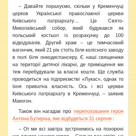
– Давайте порахуємо, скільки у Кременчуці
церков Української православної церкви
Київського патріархату… Це Свято-
Миколаївський собор, який будувався як
польський костьол із розрахунку до 100
відвідувачів. Другий храм – це тимчасовий
вагончик, який 21 рік стоїть біля колісного заводу
в полі біля онкодиспансеру. Є наші священики
на території дитячої лікарні, де приміщення ми
теж перебудували за власні кошти. Ще служба
проводиться на підприємстві «Лукас», однак то
їхня приватна власність. Ось і всі церкви
Київського патріархату в Кременчуці, – заявив
Макогон.
Також він нагадав про
перепоховання героя
Антона Бутиріна, яке відбудеться 31 серпня
:
– От ми всі завтра зустрінемось на похороні