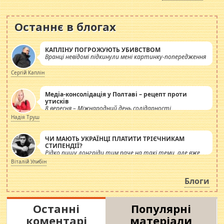
Останнє в блогах
КАПЛІНУ ПОГРОЖУЮТЬ УБИВСТВОМ
Вранці невідомі підкинули мені картинку-попередження
Сергій Каплін
Медіа-консолідація у Полтаві – рецепт проти
утисків
8 вересня – Міжнародний день солідарності
журналістів.
Надія Труш
ЧИ МАЮТЬ УКРАЇНЦІ ПЛАТИТИ ТРІЄЧНИКАМ
СТИПЕНДІЇ?
Рідко пишу лонгріди тим паче на такі теми, але вже
просто дістало! Обурюють сьогоднішні інсенуації
Віталій Улибін
навколо стипендіального питання. Штучно
роздувається ще одна соціальна катастрофа.
Блоги
Останні
Популярні
коментарі
матеріали