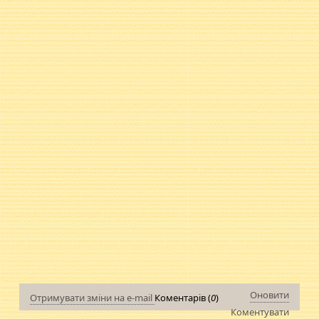
Оновити
Отримувати зміни на e-mail
Коментарів (
0
)
Коментувати