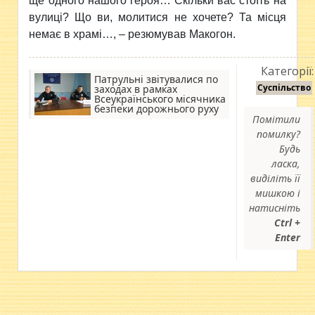
ще одного нашого героя… Скільки вас стоїть на
вулиці? Що ви, молитися не хочете? Та місця
немає в храмі…, – резюмував Макогон.
Категорії:
Патрульні звітувалися по
Суспільство
заходах в рамках
Всеукраїнського місячника
безпеки дорожнього руху
Помітили
помилку?
Будь
ласка,
виділіть її
мишкою і
натисніть
Ctrl +
Enter