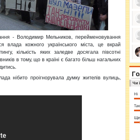
ро
се
да
брання - Володимир Мельников, перейменовування
ос
ся влада кожного українського міста, це вкрай
ін
за
нгу, кількість яких заледве досягала півсотні
тіл
ком
иків в тому, що в країні є багато більш нагальних
bea
ми
tha
дитись.
на
nig
Г
по
in 
ада нібито проігнорувала думку жителів вулиць,
Sol
Чи 
Ind
gir
bod
Ні
alw
Mir
you
Так
⇒ 
Ще