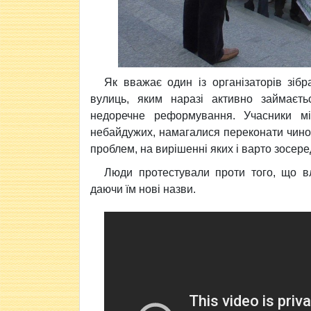
Як вважає один із організаторів зі
вулиць, яким наразі активно займаєть
недоречне реформування. Учасники міти
небайдужих, намагалися переконати чиновн
проблем, на вирішенні яких і варто зосере
Люди протестували проти того, що вл
даючи їм нові назви.