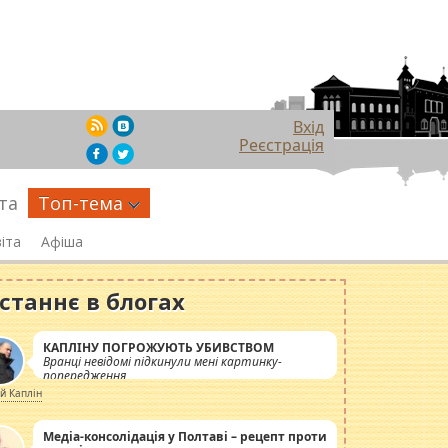
Вхід
Реєстрація
та
Топ-тема
іта
Афіша
станнє в блогах
КАПЛІНУ ПОГРОЖУЮТЬ УБИВСТВОМ
Вранці невідомі підкинули мені картинку-
попередження
ій Каплін
Медіа-консолідація у Полтаві – рецепт проти