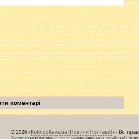
ати коментарі
© 2026 «
Kolo.poltava.ua (Новини Полтави)
» - Всі пра
При використанні матеріалів інтернет-видання «Коло» на інших сайтах обов’язкове