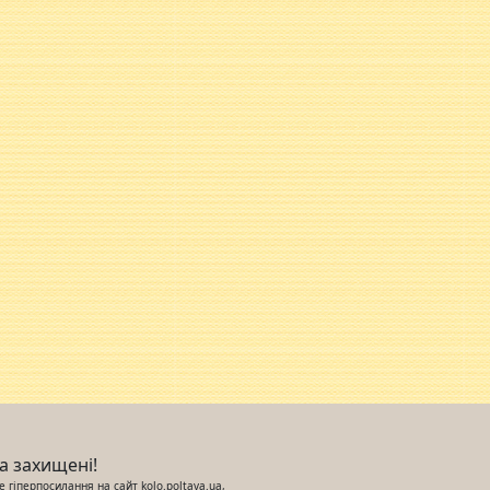
ва захищені!
 гіперпосилання на сайт kolo.poltava.ua,