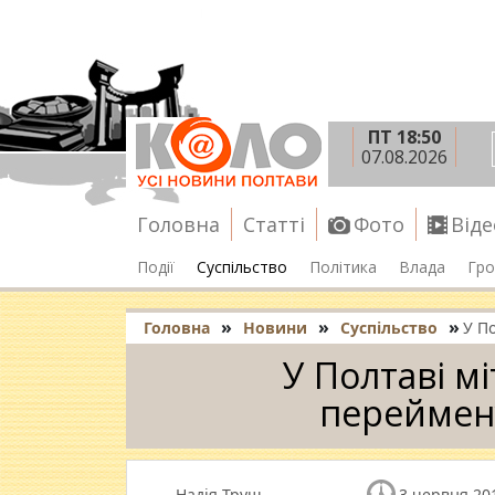
ПТ 18:50
07.08.2026
Головна
Статті
Фото
Віде
Події
Суспільство
Політика
Влада
Гро
»
»
»
Головна
Новини
Суспільство
У П
У Полтаві м
переймен
Надія Труш
3 червня 201