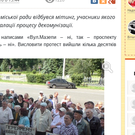
Наді
міської ради відбувся мітинг, учасники якого
ації процесу декомунізації.
написами «Вул.Мазепи – ні, так – проспекту
Віта
 – ні». Висловити протест вийшли кілька десятків
ку
ди
кр
бе
вы
по