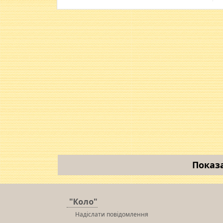
Показ
"Коло"
Надіслати повідомлення