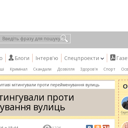
о
Блоги
Інтерв'ю
Спецпроекти
Газе
ші
Кримінал
Скандали
Дозвілля
Здоров'я
Спорт
Осв
О
олтаві мітингували проти перейменування вулиць
ітингували проти
ування вулиць
Серг
6 о 15:44
1226