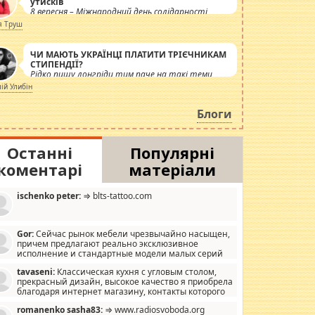
утисків
8 вересня – Міжнародний день солідарності
журналістів.
я Труш
ЧИ МАЮТЬ УКРАЇНЦІ ПЛАТИТИ ТРІЄЧНИКАМ
СТИПЕНДІЇ?
Рідко пишу лонгріди тим паче на такі теми,
але вже просто дістало! Обурюють сьогоднішні
лій Улибін
інсенуації навколо стипендіального питання.
Штучно роздувається ще одна соціальна
Блоги
катастрофа.
Останні
Популярні
коментарі
матеріали
ischenko peter:
⇒ blts-tattoo.com
Gor:
Сейчас рынок мебели чрезвычайно насыщен,
причем предлагают реально эксклюзивное
исполнение и стандартные модели малых серий
хонь, пока видел отличную кухонную мебель по
tavaseni:
Классическая кухня с угловым столом,
зайну, мало походит на стандартные формы, в MebelOk,
прекрасный дизайн, высокое качество я приобрела
еативненько и что главное - со вкусом все в порядке,
благодаря интернет магазину, контакты которого
з ненужных наворотов удорожающих мебель, а это не
 можете просмотреть https://mwood.com.ua.
следний фактор.
romanenko sasha83:
⇒ www.radiosvoboda.org