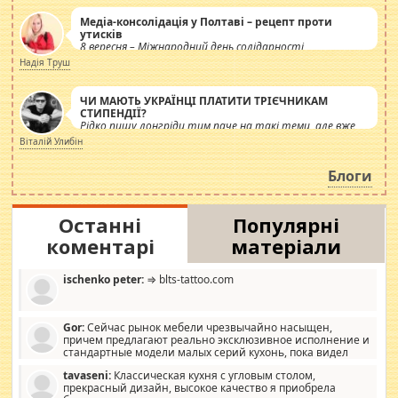
Медіа-консолідація у Полтаві – рецепт проти
утисків
8 вересня – Міжнародний день солідарності
журналістів.
Надія Труш
ЧИ МАЮТЬ УКРАЇНЦІ ПЛАТИТИ ТРІЄЧНИКАМ
СТИПЕНДІЇ?
Рідко пишу лонгріди тим паче на такі теми, але вже
просто дістало! Обурюють сьогоднішні інсенуації
Віталій Улибін
навколо стипендіального питання. Штучно
роздувається ще одна соціальна катастрофа.
Блоги
Останні
Популярні
коментарі
матеріали
ischenko peter:
⇒ blts-tattoo.com
Gor:
Сейчас рынок мебели чрезвычайно насыщен,
причем предлагают реально эксклюзивное исполнение и
стандартные модели малых серий кухонь, пока видел
отличную кухонную мебель по дизайну, мало походит на
tavaseni:
Классическая кухня с угловым столом,
стандартные формы, в MebelOk, креативненько и что главное -
прекрасный дизайн, высокое качество я приобрела
со вкусом все в порядке, без ненужных наворотов удорожающих