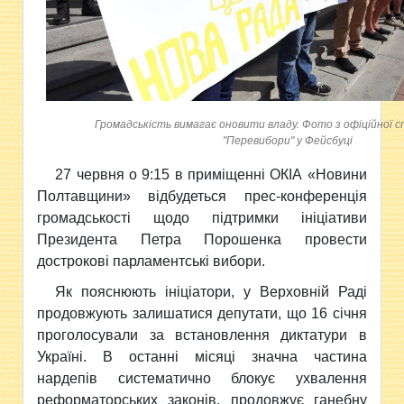
Громадськість вимагає оновити владу. Фото з офіційної с
"Перевибори" у Фейсбуці
27 червня о 9:15 в приміщенні ОКІА «Новини
Полтавщини» відбудеться прес-конференція
громадськості щодо підтримки ініціативи
Президента Петра Порошенка провести
дострокові парламентські вибори.
Як пояснюють ініціатори, у Верховній Раді
продовжують залишатися депутати, що 16 січня
проголосували за встановлення диктатури в
Україні. В останні місяці значна частина
нардепів систематично блокує ухвалення
реформаторських законів, продовжує ганебну