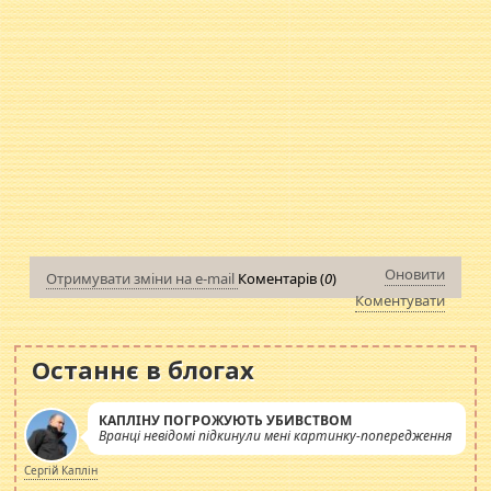
Оновити
Отримувати зміни на e-mail
Коментарів (
0
)
Коментувати
Останнє в блогах
КАПЛІНУ ПОГРОЖУЮТЬ УБИВСТВОМ
Вранці невідомі підкинули мені картинку-попередження
Сергій Каплін