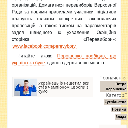
організацій. Домагатися перевиборів Верховної
Ради за новими правилами учасники ініціативи
планують шляхом конкретних законодавчих
пропозицій, а також тиском на парламентарів
задля швидшого їх ухвалення. Офіційна
сторінка «Перевибори»:
www.facebook.com/perevybory.
Читайте також:
Порошенко пообіцяв, що
українська буде
єдиною державною мовою
Позначення:
Українець із Решетилівки
Петро
став чемпіоном Європи з
Порошенко
сумо
Категорії:
Суспільство
Новини
Влада