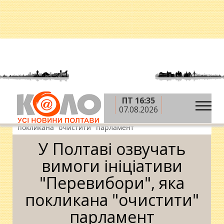
ПТ 16:35
»
»
»
Головна
Новини
Суспільство
У Полтаві
07.08.2026
озвучать вимоги ініціативи "Перевибори", яка
покликана "очистити" парламент
У Полтаві озвучать
вимоги ініціативи
"Перевибори", яка
покликана "очистити"
парламент