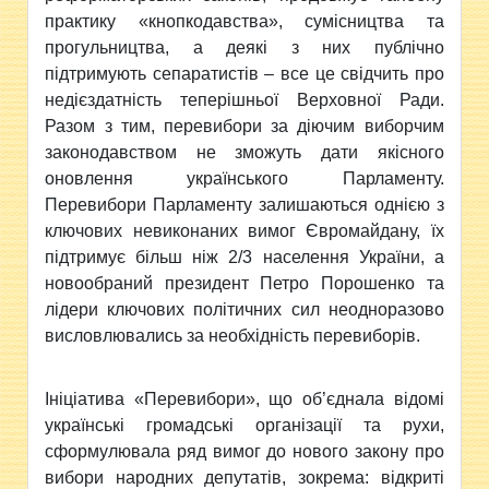
практику «кнопкодавства», сумісництва та
прогульництва, а деякі з них публічно
підтримують сепаратистів – все це свідчить про
недієздатність теперішньої Верховної Ради.
Разом з тим, перевибори за діючим виборчим
законодавством не зможуть дати якісного
оновлення українського Парламенту.
Перевибори Парламенту залишаються однією з
ключових невиконаних вимог Євромайдану, їх
підтримує більш ніж 2/3 населення України, а
новообраний президент Петро Порошенко та
лідери ключових політичних сил неодноразово
висловлювались за необхідність перевиборів.
Ініціатива «Перевибори», що об’єднала відомі
українські громадські організації та рухи,
сформулювала ряд вимог до нового закону про
вибори народних депутатів, зокрема: відкриті