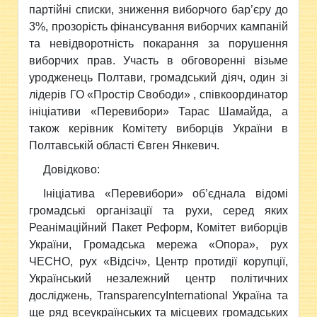
партійні списки, зниження виборчого бар’єру до
3%, прозорість фінансування виборчих кампаній
та невідворотність покарання за порушення
виборчих прав. Участь в обговоренні візьме
уродженець Полтави, громадський діяч, один зі
лідерів ГО «Простір Свободи» , співкоординатор
ініціативи «Перевибори» Тарас Шамайда, а
також керівник Комітету виборців України в
Полтавській області Євген Янкевич.
Довідково:
Ініціатива «Перевибори» об’єднала відомі
громадські організації та рухи, серед яких
Реанімаційний Пакет Реформ, Комітет виборців
України, Громадська мережа «Опора», рух
ЧЕСНО, рух «Відсіч», Центр протидії корупції,
Український незалежний центр політичних
досліджень, TransparencyInternational Україна та
ще ряд всеукраїнських та місцевих громадських