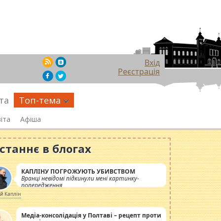
Вхід
Реєстрація
та
Топ-тема
іта
Афіша
станнє в блогах
КАПЛІНУ ПОГРОЖУЮТЬ УБИВСТВОМ
Вранці невідомі підкинули мені картинку-
попередження
ій Каплін
Медіа-консолідація у Полтаві – рецепт проти