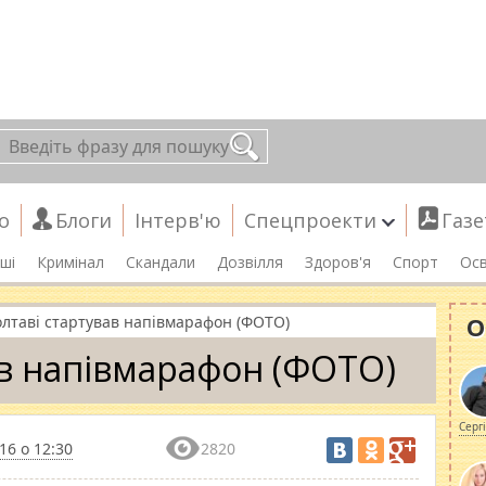
о
Блоги
Інтерв'ю
Спецпроекти
Газе
ші
Кримінал
Скандали
Дозвілля
Здоров'я
Спорт
Осв
О
олтаві стартував напівмарафон (ФОТО)
ав напівмарафон (ФОТО)
Серг
16 о 12:30
2820