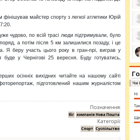
м фінішував майстер спорту з легкої атлетики Юрій
7:20.
ро
се
дуже чудово, по всій трасі люди підтримували, було
да
ос
оряд, а потім після 5 км залишилися позаду, і це
ін
за
. Я беру участь цього року в гран-прі, виграв у
тіл
п буде у Чернігові 25 вересня. Буду готуватись,
ком
bea
ми
tha
на
nig
Г
по
in 
рших осінніх вихідних читайте на нашому сайті
Sol
Чи 
фоторепортаж, підготовлений нашим журналістом
Ind
gir
bod
Ні
alw
Mir
you
Так
Позначення:
⇒ 
біг
компанія Нова Пошта
Ще
Категорії:
Спорт
Суспільство