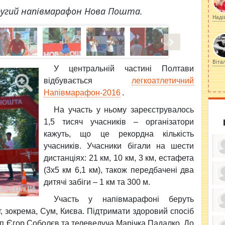
ругий напівмарафон Нова Пошта.
Наді
Віта
У центральній частині Полтави
відбувається
легкоатлетичний
Напівмарафон-2016
.
На участь у ньому зареєструвалось
1,5 тисяч учасників – організатори
кажуть, що це рекордна кількість
учасників. Учасники бігали на шести
дистанціях: 21 км, 10 км, 3 км, естафета
(3х5 км 6,1 км), також передбачені два
дитячі забіги – 1 км та 300 м.
ку
ди
Участь у напівмарафоні беруть
кр
бе
т, зокрема, Сум, Києва. Підтримати здоровий спосіб
вы
по
еп Єгор Соболєв та телеведуча Марічка Падалко. До