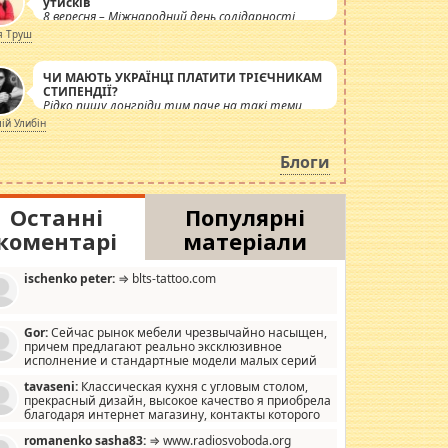
утисків
8 вересня – Міжнародний день солідарності
журналістів.
я Труш
ЧИ МАЮТЬ УКРАЇНЦІ ПЛАТИТИ ТРІЄЧНИКАМ
СТИПЕНДІЇ?
Рідко пишу лонгріди тим паче на такі теми,
але вже просто дістало! Обурюють сьогоднішні
лій Улибін
інсенуації навколо стипендіального питання.
Штучно роздувається ще одна соціальна
Блоги
катастрофа.
Останні
Популярні
коментарі
матеріали
ischenko peter:
⇒ blts-tattoo.com
Gor:
Сейчас рынок мебели чрезвычайно насыщен,
причем предлагают реально эксклюзивное
исполнение и стандартные модели малых серий
хонь, пока видел отличную кухонную мебель по
tavaseni:
Классическая кухня с угловым столом,
зайну, мало походит на стандартные формы, в MebelOk,
прекрасный дизайн, высокое качество я приобрела
еативненько и что главное - со вкусом все в порядке,
благодаря интернет магазину, контакты которого
з ненужных наворотов удорожающих мебель, а это не
 можете просмотреть https://mwood.com.ua.
следний фактор.
romanenko sasha83:
⇒ www.radiosvoboda.org