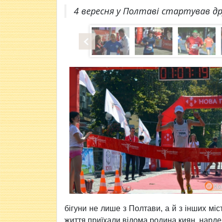
4 вересня у Полтаві стартував д
бігуни не лише з Полтави, а й з інших міс
життя приїхали відома родина киян, нард