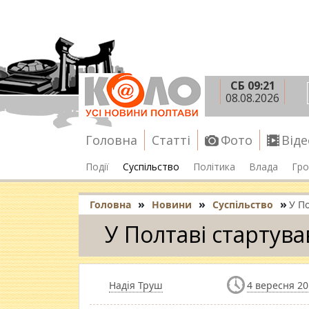
СБ 09:21
08.08.2026
Головна
Статті
Фото
Віде
Події
Суспільство
Політика
Влада
Гро
»
»
»
Головна
Новини
Суспільство
У П
У Полтаві стартув
Надія Труш
4 вересня 20