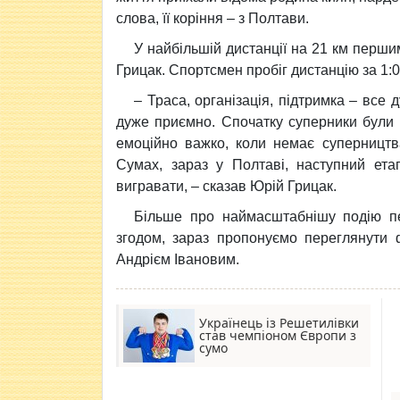
слова, її коріння – з Полтави.
У найбільшій дистанції на 21 км перши
Грицак. Спортсмен пробіг дистанцію за 1:0
– Траса, організація, підтримка – все 
дуже приємно. Спочатку суперники були п
емоційно важко, коли немає суперництва
Сумах, зараз у Полтаві, наступний ета
вигравати, – сказав Юрій Грицак.
Більше про наймасштабнішу подію пе
згодом, зараз пропонуємо переглянути 
Андрієм Івановим.
Українець із Решетилівки
став чемпіоном Європи з
сумо