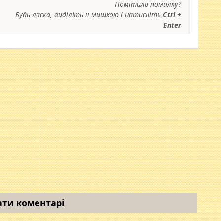
Помітили помилку?
Будь ласка, виділіть її мишкою і натисніть
Ctrl +
Enter
ати коментарі