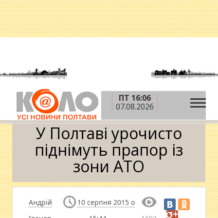
ПТ 16:06
»
»
»
Головна
Новини
Суспільство
У Полтаві
07.08.2026
урочисто піднімуть прапор із зони АТО
У Полтаві урочисто
піднімуть прапор із
зони АТО
Андрій
10 серпня 2015 о