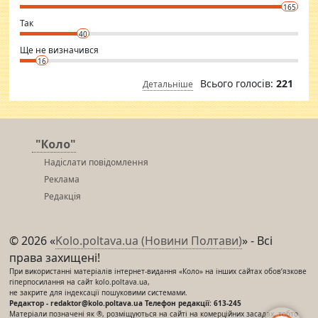
conscious in order to keep yourself fit and regularly go to the health
165
club.
⇒ sakshimirchandani.com
Так
40
Ще не визначився
16
Всього голосів:
221
Детальніше
"Коло"
Надіслати повідомлення
Реклама
Редакція
© 2026 «
Kolo.poltava.ua (Новини Полтави)
» - Всі
права захищені!
При використанні матеріалів інтернет-видання «Коло» на інших сайтах обов’язкове
гіперпосилання на сайт kolo.poltava.ua,
не закрите для індексації пошуковими системами.
Редактор - redaktor@kolo.poltava.ua Телефон редакції: 613-245
Матеріали позначені як ®, розміщуються на сайті на комерційних засадах, тобто