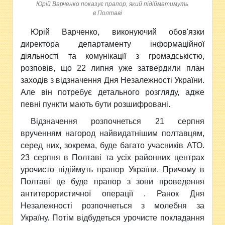
Юрій Варченко показує прапор, який підійматимуть
в Полтаві
Юрій Варченко, виконуючий обов'язки
директора департаменту
інформаційної
діяльності та комунікації з громадськістю,
розповів, що 22 липня уже затвердили план
заходів з відзначення Дня Незалежності України.
Але він потребує детального розгляду, адже
певні пункти мають бути розшифровані.
Відзначення розпочнеться 21 серпня
врученням нагород найвидатнішим полтавцям,
серед них, зокрема, буде багато учасників АТО.
23 серпня в Полтаві та усіх районних центрах
урочисто підіймуть прапор України. Причому в
Полтаві це буде прапор з зони проведення
антитерористичної операції . Ранок Дня
Незалежності розпочнеться з молебня за
Україну. Потім відбудеться урочисте покладання