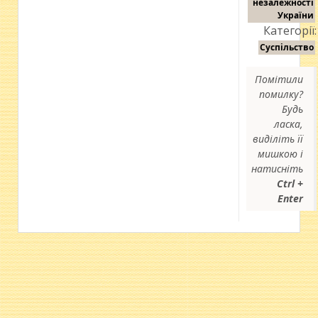
незалежності
України
Категорії:
Суспільство
Помітили
помилку?
Будь
ласка,
виділіть її
мишкою і
натисніть
Ctrl +
Enter