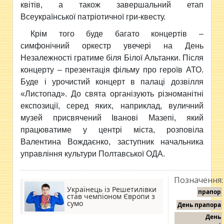
квітів, а також завершальний етап
Всеукраїнської патріотичної гри-квесту.
Крім того буде багато концертів –
симфонічний оркестр увечері на День
Незалежності гратиме біля Білої Альтанки. Після
концерту – презентація фільму про героїв АТО.
Буде і урочистий концерт в палаці дозвілля
«Листопад». До свята організують різноманітні
експозиції, серед яких, наприклад, вуличний
музей присвячений Іванові Мазепі, який
працюватиме у центрі міста, розповіла
Валентина Вождаєнко, заступник начальника
управління культури Полтавської ОДА.
Позначення:
Українець із Решетилівки
прапор
став чемпіоном Європи з
сумо
День прапора
День