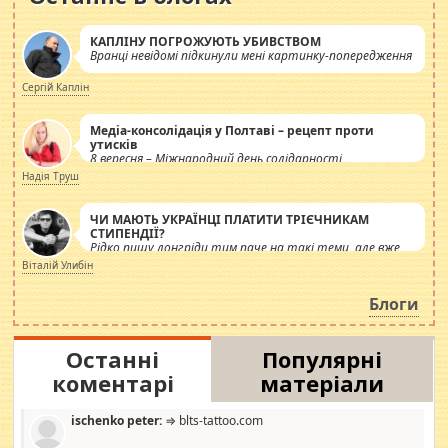
КАПЛІНУ ПОГРОЖУЮТЬ УБИВСТВОМ
Вранці невідомі підкинули мені картинку-попередження
Сергій Каплін
Медіа-консолідація у Полтаві – рецепт проти
утисків
8 вересня – Міжнародний день солідарності
журналістів.
Надія Труш
ЧИ МАЮТЬ УКРАЇНЦІ ПЛАТИТИ ТРІЄЧНИКАМ
СТИПЕНДІЇ?
Рідко пишу лонгріди тим паче на такі теми, але вже
просто дістало! Обурюють сьогоднішні інсенуації
Віталій Улибін
навколо стипендіального питання. Штучно
роздувається ще одна соціальна катастрофа.
Блоги
Останні
Популярні
коментарі
матеріали
ischenko peter:
⇒ blts-tattoo.com