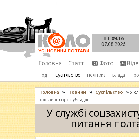
ПТ 09:16
07.08.2026
Головна
Статті
Фото
Віде
Події
Суспільство
Політика
Влада
Гро
»
»
»
Головна
Новини
Суспільство
У сл
полтавців про субсидію
У службі соцзахист
питання полт