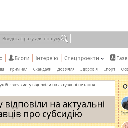
о
Блоги
Інтерв'ю
Спецпроекти
Газе
ші
Кримінал
Скандали
Дозвілля
Здоров'я
Спорт
Осв
О
ужбі соцзахисту відповіли на актуальні питання
у відповіли на актуальні
авців про субсидію
Серг