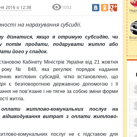
ня 2016 о 12:38
1052
Наді
ності на нарахування субсидії.
чу дізнатися, якщо я отримую субсидію, чи
Віта
у потім продати, подарувати житло або
ати його у спадок.
тановою Кабінету Міністрів України від 21 жовтня
 року № 848, яка регулює порядок надання
енню житлових субсидій, чітко встановлено, що
дія є безповоротною державною допомогою і її
ання не пов’язане і не тягне за собою зміни форми
ості житла.
 оплати житлово-комунальних послуг на
ку
я відшкодування витрат з оплати житлово-
ди
кр
бе
вы
по
житлово-комунальних послуг не є підставою для