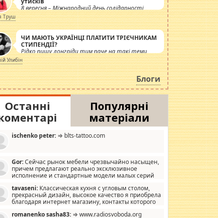
утисків
8 вересня – Міжнародний день солідарності
журналістів.
я Труш
ЧИ МАЮТЬ УКРАЇНЦІ ПЛАТИТИ ТРІЄЧНИКАМ
СТИПЕНДІЇ?
Рідко пишу лонгріди тим паче на такі теми,
але вже просто дістало! Обурюють сьогоднішні
лій Улибін
інсенуації навколо стипендіального питання.
Штучно роздувається ще одна соціальна
Блоги
катастрофа.
Останні
Популярні
коментарі
матеріали
ischenko peter:
⇒ blts-tattoo.com
Gor:
Сейчас рынок мебели чрезвычайно насыщен,
причем предлагают реально эксклюзивное
исполнение и стандартные модели малых серий
хонь, пока видел отличную кухонную мебель по
tavaseni:
Классическая кухня с угловым столом,
зайну, мало походит на стандартные формы, в MebelOk,
прекрасный дизайн, высокое качество я приобрела
еативненько и что главное - со вкусом все в порядке,
благодаря интернет магазину, контакты которого
з ненужных наворотов удорожающих мебель, а это не
 можете просмотреть https://mwood.com.ua.
следний фактор.
romanenko sasha83:
⇒ www.radiosvoboda.org