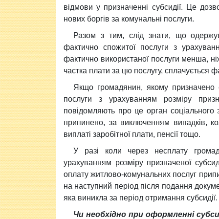
відмови у призначенні субсидії. Це дозв
нових боргів за комунальні послуги.
Разом з тим, слід знати, що одержу
фактично спожитої послуги з урахуванн
фактично використаної послуги менша, ні
частка плати за цю послугу, сплачується ф
Якщо громадянин, якому призначено с
послуги з урахуванням розміру призна
повідомляють про це орган соціального з
припинено, за виключенням випадків, ко
виплаті заробітної плати, пенсії тощо.
У разі коли через несплату громад
урахуванням розміру призначеної субсид
оплату житлово-комунальних послуг припи
на наступний період після подання докум
яка виникла за період отримання субсидії.
Чи необхідно при оформленні субсид