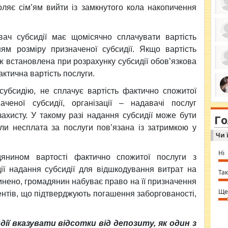
оляє сім’ям вийти із замкнутого кола накопичення
вач субсидії має щомісячно сплачувати вартість
ро
ям розміру призначеної субсидії. Якщо вартість
се
да
ж встановлена при розрахунку субсидії обов’язкова
ос
актична вартість послуги.
ін
за
тіл
убсидію, не сплачує вартість фактично спожитої
ком
bea
ми
ченої субсидії, організації – надавачі послуг
tha
на
nig
ахисту. У такому разі надання субсидії може бути
Г
по
in 
ли несплата за послуги пов’язана із затримкою у
Sol
Чи 
Ind
gir
bod
Ні
янином вартості фактично спожитої послуги з
alw
Mir
ії надання субсидії для відшкодування витрат на
you
Так
⇒ 
нено, громадянин набуває право на її призначення
Ще
ентів, що підтверджують погашення заборгованості,
ії вказувати відсотки від депозиту, як один з