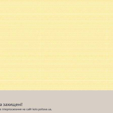
ва захищені!
 гіперпосилання на сайт kolo.poltava.ua,