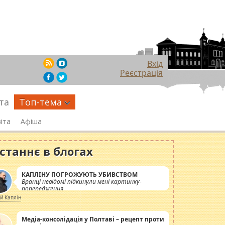
Вхід
Реєстрація
та
Топ-тема
іта
Афіша
станнє в блогах
КАПЛІНУ ПОГРОЖУЮТЬ УБИВСТВОМ
Вранці невідомі підкинули мені картинку-
попередження
ій Каплін
Медіа-консолідація у Полтаві – рецепт проти