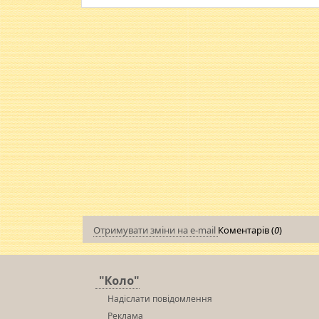
Отримувати зміни на e-mail
Коментарів (
0
)
"Коло"
Надіслати повідомлення
Реклама