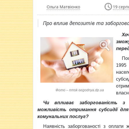
Ольга Матвієнко
19 серп
​Про вплив депозитів та заборгова
Хо
змож
перед
Пос
1995
насел
субси
отрим
Фото – nmsk-segodnya.dp.ua
власн
Чи впливає заборгованість з
можливість отримання субсидії дл
комунальних послуг?
Наявність заборгованості з оплати 