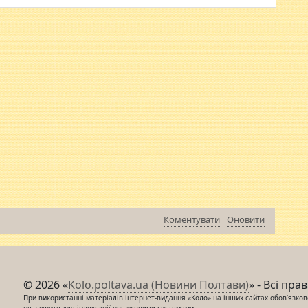
Коментувати
Оновити
© 2026 «
Kolo.poltava.ua (Новини Полтави)
» - Всі пра
При використанні матеріалів інтернет-видання «Коло» на інших сайтах обов’язкове