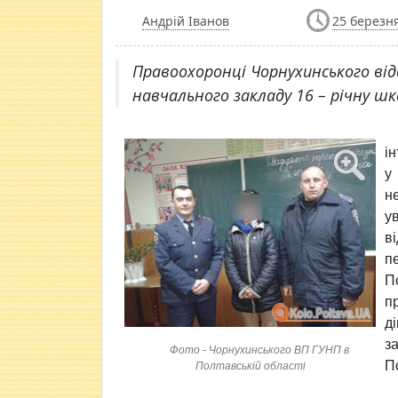
Андрій Іванов
25 березня
Правоохоронці Чорнухинського від
навчального закладу 16 – річну шк
і
у
н
у
в
п
П
п
д
з
Фото - Чорнухинського ВП ГУНП в
П
Полтавській області