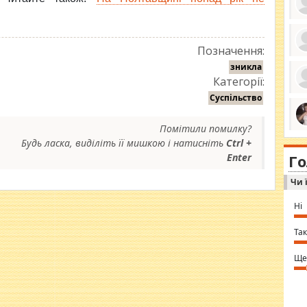
Позначення:
ро
зникла
се
Категорії:
да
ос
Суспільство
ін
за
тіл
Помітили помилку?
ком
bea
ми
Будь ласка, виділіть її мишкою і натисніть
Ctrl +
tha
на
nig
Enter
Г
по
in 
Sol
Чи 
Ind
gir
bod
Ні
alw
Mir
you
Так
⇒ 
Ще