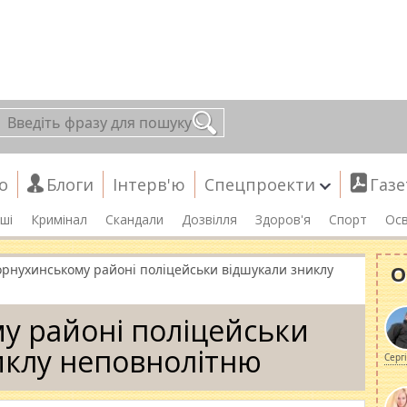
о
Блоги
Інтерв'ю
Спецпроекти
Газе
ші
Кримінал
Скандали
Дозвілля
Здоров'я
Спорт
Осв
О
орнухинському районі поліцейськи відшукали зниклу
у районі поліцейськи
иклу неповнолітню
Серг