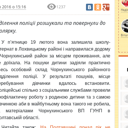
 2016 о 15:16
1237
Наді
ділення поліції розшукали та повернули до
олярку.
Віта
У п’ятницю 19 лютого вона залишила школу-
нтернат в Лохвицькому районі і направилася додому
 Чорнухинський район за місцем проживання, але
е доїхала. На пошуки дитини задіяли практично
весь особовий склад Чорнухинського районного
ідділення поліції. У результаті пошуків, місце
еребування дівчинки вдалось встановити.
оліцейські спільно з соціальними службами провели
рофілактичну роботу з родиною дитини та з самою
івчинкою аби в майбутньому вона такого не робила,
ку
а матеріалами Чорнухинського ВП ГУНП в
ди
кр
олтавській області.
бе
вы
по
Читайте також:
На Полтавщині понад рік не