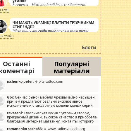
утисків
8 вересня – Міжнародний день солідарності
журналістів.
я Труш
ЧИ МАЮТЬ УКРАЇНЦІ ПЛАТИТИ ТРІЄЧНИКАМ
СТИПЕНДІЇ?
Рідко пишу лонгріди тим паче на такі теми,
але вже просто дістало! Обурюють сьогоднішні
лій Улибін
інсенуації навколо стипендіального питання.
Штучно роздувається ще одна соціальна
Блоги
катастрофа.
Останні
Популярні
коментарі
матеріали
ischenko peter:
⇒ blts-tattoo.com
Gor:
Сейчас рынок мебели чрезвычайно насыщен,
причем предлагают реально эксклюзивное
исполнение и стандартные модели малых серий
хонь, пока видел отличную кухонную мебель по
tavaseni:
Классическая кухня с угловым столом,
зайну, мало походит на стандартные формы, в MebelOk,
прекрасный дизайн, высокое качество я приобрела
еативненько и что главное - со вкусом все в порядке,
благодаря интернет магазину, контакты которого
з ненужных наворотов удорожающих мебель, а это не
 можете просмотреть https://mwood.com.ua.
следний фактор.
romanenko sasha83:
⇒ www.radiosvoboda.org