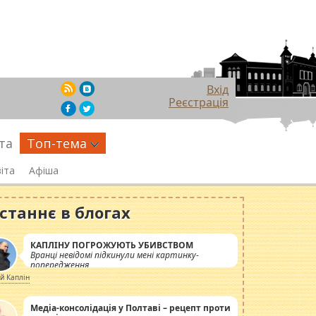
Вхід
Реєстрація
та
Топ-тема
іта
Афіша
станнє в блогах
КАПЛІНУ ПОГРОЖУЮТЬ УБИВСТВОМ
Вранці невідомі підкинули мені картинку-
попередження
ій Каплін
Медіа-консолідація у Полтаві – рецепт проти