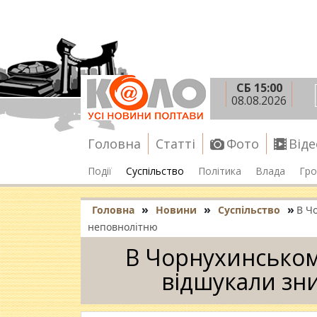
СБ 15:00
08.08.2026
Головна
Статті
Фото
Віде
Події
Суспільство
Політика
Влада
Гро
»
»
»
Головна
Новини
Суспільство
В Ч
неповнолітню
В Чорнухинськом
відшукали зн