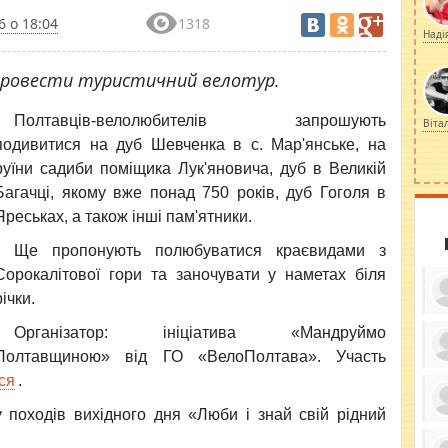
6 о 18:04
1318
Наді
 провести туристичний велотур.
Полтавців-велолюбителів запрошують
Віта
подивитися на дуб Шевченка в с. Мар'янське, на
руїни садиби поміщика Лук'яновича, дуб в Великій
Багачці, якому вже понад 750 років, дуб Гоголя в
Яреськах, а також інші пам'ятники.
Ще пропонують полюбуватися краєвидами з
Сорокалітової гори та заночувати у наметах біля
річки.
Організатор: ініціатива «Мандруймо
Полтавщиною» від ГО «ВелоПолтава». Участь
ку
ся
.
ди
кр
 походів вихідного дня «Люби і знай свій рідний
бе
вы
по