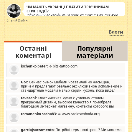
ЧИ МАЮТЬ УКРАЇНЦІ ПЛАТИТИ ТРІЄЧНИКАМ
СТИПЕНДІЇ?
Рідко пишу лонгріди тим паче на такі теми, але вже
просто дістало! Обурюють сьогоднішні інсенуації
Віталій Улибін
навколо стипендіального питання. Штучно
роздувається ще одна соціальна катастрофа.
Блоги
Останні
Популярні
коментарі
матеріали
ischenko peter:
⇒ blts-tattoo.com
Gor:
Сейчас рынок мебели чрезвычайно насыщен,
причем предлагают реально эксклюзивное исполнение и
стандартные модели малых серий кухонь, пока видел
отличную кухонную мебель по дизайну, мало походит на
tavaseni:
Классическая кухня с угловым столом,
стандартные формы, в MebelOk, креативненько и что главное -
прекрасный дизайн, высокое качество я приобрела
со вкусом все в порядке, без ненужных наворотов удорожающих
благодаря интернет магазину, контакты которого вы
мебель, а это не последний фактор.
можете просмотреть https://mwood.com.ua.
romanenko sasha83:
⇒ www.radiosvoboda.org
garciajsacramento:
Потрібні термінові гроші? Ми можемо