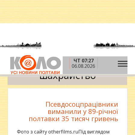
ЧТ 07:27
»
Головна
шахрайство
06.08.2026
шахрайство
Псевдосоцпрацівники
виманили у 89-річної
полтавки 35 тисяч гривень
Фото з сайту otherfilms.ruПід виглядом