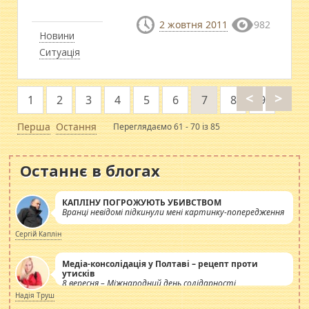
2 жовтня 2011
982
Новини
Ситуація
<
>
1
2
3
4
5
6
7
8
9
Перша
Остання
Переглядаємо 61 - 70 із 85
Останнє в блогах
КАПЛІНУ ПОГРОЖУЮТЬ УБИВСТВОМ
Вранці невідомі підкинули мені картинку-попередження
Сергій Каплін
Медіа-консолідація у Полтаві – рецепт проти
утисків
8 вересня – Міжнародний день солідарності
журналістів.
Надія Труш