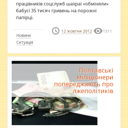
працівників соцслужб шахраї «обміняли»
бабусі 35 тисяч гривень на порожні
папірці.
12 жовтня 2012
1311
Новини
Ситуація
Полтавські
міліціонери
попереджають про
лжеполітиків