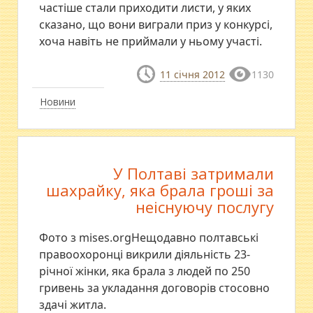
частіше стали приходити листи, у яких
сказано, що вони виграли приз у конкурсі,
хоча навіть не приймали у ньому участі.
11 січня 2012
1130
Новини
У Полтаві затримали
шахрайку, яка брала гроші за
неіснуючу послугу
Фото з mises.orgНещодавно полтавські
правоохоронці викрили діяльність 23-
річної жінки, яка брала з людей по 250
гривень за укладання договорів стосовно
здачі житла.