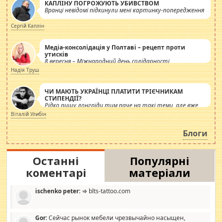
КАПЛІНУ ПОГРОЖУЮТЬ УБИВСТВОМ
Вранці невідомі підкинули мені картинку-попередження
Сергій Каплін
Медіа-консолідація у Полтаві – рецепт проти
утисків
8 вересня – Міжнародний день солідарності
журналістів.
Надія Труш
ЧИ МАЮТЬ УКРАЇНЦІ ПЛАТИТИ ТРІЄЧНИКАМ
СТИПЕНДІЇ?
Рідко пишу лонгріди тим паче на такі теми, але вже
просто дістало! Обурюють сьогоднішні інсенуації
Віталій Улибін
навколо стипендіального питання. Штучно
роздувається ще одна соціальна катастрофа.
Блоги
Останні
Популярні
коментарі
матеріали
ischenko peter:
⇒ blts-tattoo.com
Gor:
Сейчас рынок мебели чрезвычайно насыщен,