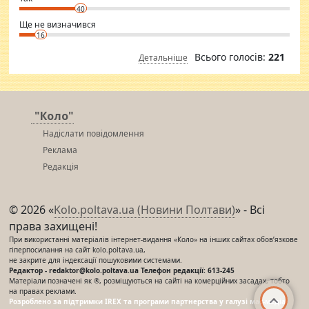
40
Ще не визначився
16
Всього голосів:
221
Детальніше
"Коло"
Надіслати повідомлення
Реклама
Редакція
© 2026 «
Kolo.poltava.ua (Новини Полтави)
» - Всі
права захищені!
При використанні матеріалів інтернет-видання «Коло» на інших сайтах обов’язкове
гіперпосилання на сайт kolo.poltava.ua,
не закрите для індексації пошуковими системами.
Редактор - redaktor@kolo.poltava.ua Телефон редакції: 613-245
Матеріали позначені як ®, розміщуються на сайті на комерційних засадах, тобто
на правах реклами.
Розроблено за підтримки IREX та програми партнерства у галузі мас-медіа