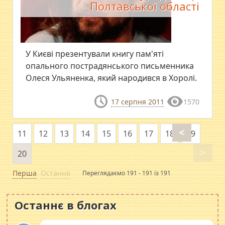
Полтавської області
У Києві презентували книгу пам'яті
опального пострадянського письменника
Олеся Ульяненка, який народився в Хоролі.
17 серпня 2011
1570
<
11
12
13
14
15
16
17
18
19
>
20
Перша
Остання
Переглядаємо 191 - 191 із 191
Останнє в блогах