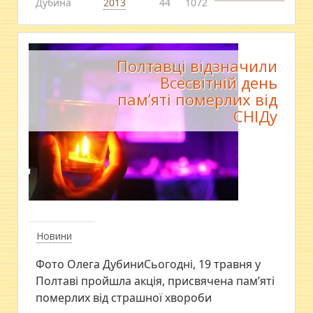
Дубина
2013
44
1072
Полтавці відзначили
Всесвітній день
пам’яті померлих від
СНІДу
Новини
Фото Олега ДубиниСьогодні, 19 травня у
Полтаві пройшла акція, присвячена пам’яті
померлих від страшної хвороби