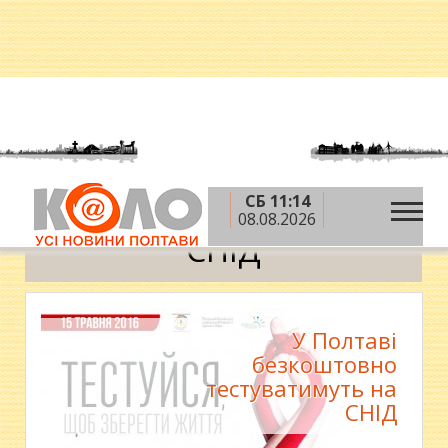
СБ 11:14
»
Головна
СНІД
08.08.2026
СНІД
У Полтаві
безкоштовно
тестуватимуть на
СНІД