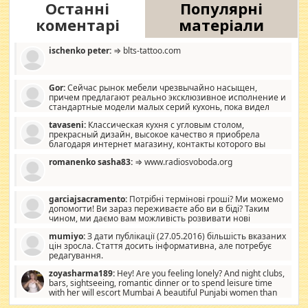
Останні
Популярні
коментарі
матеріали
ischenko peter:
⇒ blts-tattoo.com
Gor:
Сейчас рынок мебели чрезвычайно насыщен,
причем предлагают реально эксклюзивное исполнение и
стандартные модели малых серий кухонь, пока видел
отличную кухонную мебель по дизайну, мало походит на
tavaseni:
Классическая кухня с угловым столом,
стандартные формы, в MebelOk, креативненько и что главное -
прекрасный дизайн, высокое качество я приобрела
со вкусом все в порядке, без ненужных наворотов удорожающих
благодаря интернет магазину, контакты которого вы
мебель, а это не последний фактор.
можете просмотреть https://mwood.com.ua.
romanenko sasha83:
⇒ www.radiosvoboda.org
garciajsacramento:
Потрібні термінові гроші? Ми можемо
допомогти! Ви зараз переживаєте або ви в біді? Таким
чином, ми даємо вам можливість розвивати нові
розробки. Як багата людина, я почуваю себе зобов'язаним
mumiyo:
З дати публікації (27.05.2016) більшість вказаних
допомагати людям, які намагаються дати їм шанс. Кожен
цін зросла. Стаття досить інформативна, але потребує
заслуговує на другий шанс, і, оскільки влада не зможе, вони
редагування.
повинні приймати від інших. Для нас нема багато суми, і зрілість
ми визначаємо за взаємною згодою. Ні сюрпризів, ні додаткових
zoyasharma189:
Hey! Are you feeling lonely? And night clubs,
витрат, а тільки узгоджених сум і нічого іншого. Не чекайте і не
bars, sightseeing, romantic dinner or to spend leisure time
коментуйте цей пост. Введіть суму, яку ви хочете подати, і ми
with her will escort Mumbai A beautiful Punjabi women than
зв'яжемося з вами з усіма варіантами. зв'яжіться з нами
sexy escort companion in arms that you guys feel like 5 star luxury
сьогодні на garciajsacramento@gmail.com Вам потрібні термінові