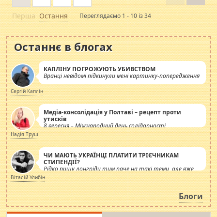
Перша
Остання
Переглядаємо 1 - 10 із 34
Останнє в блогах
КАПЛІНУ ПОГРОЖУЮТЬ УБИВСТВОМ
Вранці невідомі підкинули мені картинку-попередження
Сергій Каплін
Медіа-консолідація у Полтаві – рецепт проти
утисків
8 вересня – Міжнародний день солідарності
журналістів.
Надія Труш
ЧИ МАЮТЬ УКРАЇНЦІ ПЛАТИТИ ТРІЄЧНИКАМ
СТИПЕНДІЇ?
Рідко пишу лонгріди тим паче на такі теми, але вже
просто дістало! Обурюють сьогоднішні інсенуації
Віталій Улибін
навколо стипендіального питання. Штучно
роздувається ще одна соціальна катастрофа.
Блоги