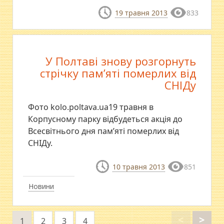
19 травня 2013
833
У Полтаві знову розгорнуть
стрічку пам’яті померлих від
СНІДу
Фото kolo.poltava.ua19 травня в
Корпусному парку відбудеться акція до
Всесвітнього дня пам’яті померлих від
СНІДу.
10 травня 2013
851
Новини
<
>
1
2
3
4