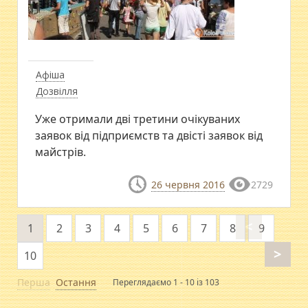
Афіша
Дозвілля
Уже отримали дві третини очікуваних
заявок від підприємств та двісті заявок від
майстрів.
26 червня 2016
2729
<
1
2
3
4
5
6
7
8
9
>
10
Перша
Остання
Переглядаємо 1 - 10 із 103