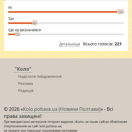
godly. Variety is the spice of life, he believes, so always travel and
want to meet new people. Sakshi Mirchandani health and figure
Ні
conscious in order to keep yourself fit and regularly go to the health
165
club.
⇒ sakshimirchandani.com
Так
40
Ще не визначився
16
Всього голосів:
221
Детальніше
"Коло"
Надіслати повідомлення
Реклама
Редакція
© 2026 «
Kolo.poltava.ua (Новини Полтави)
» - Всі
права захищені!
При використанні матеріалів інтернет-видання «Коло» на інших сайтах обов’язкове
гіперпосилання на сайт kolo.poltava.ua,
не закрите для індексації пошуковими системами.