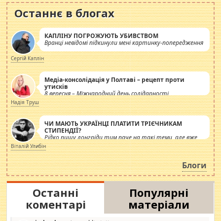
Останнє в блогах
КАПЛІНУ ПОГРОЖУЮТЬ УБИВСТВОМ
Вранці невідомі підкинули мені картинку-попередження
Сергій Каплін
Медіа-консолідація у Полтаві – рецепт проти
утисків
8 вересня – Міжнародний день солідарності
журналістів.
Надія Труш
ЧИ МАЮТЬ УКРАЇНЦІ ПЛАТИТИ ТРІЄЧНИКАМ
СТИПЕНДІЇ?
Рідко пишу лонгріди тим паче на такі теми, але вже
просто дістало! Обурюють сьогоднішні інсенуації
Віталій Улибін
навколо стипендіального питання. Штучно
роздувається ще одна соціальна катастрофа.
Блоги
Останні
Популярні
коментарі
матеріали