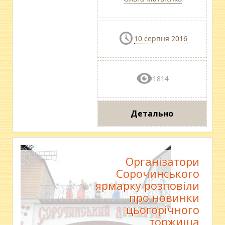
10 серпня 2016
1814
Детально
Організатори
Сорочинського
ярмарку розповіли
про новинки
цьогорічного
торжища