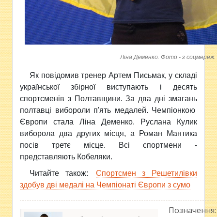
Ліна Деменко. Фото - з соцмереж.
Як повідомив тренер Артем Письмак, у складі
української збірної виступають і десять
спортсменів з Полтавщини. За два дні змагань
полтавці вибороли п'ять медалей. Чемпіонкою
Європи стала Ліна Деменко. Руслана Кулик
виборола два других місця, а Роман Мантика
посів третє місце. Всі спортмени -
представляють Кобеляки.
Читайте також:
Спортсмен з Решетилівки
здобув дві медалі на Чемпіонаті Європи з сумо
Позначення: