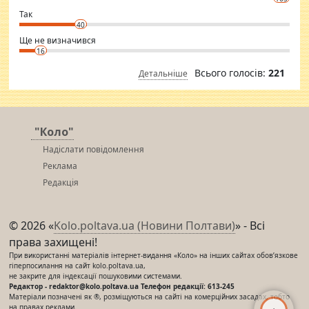
club.
⇒ sakshimirchandani.com
Так
40
Ще не визначився
16
Всього голосів:
221
Детальніше
"Коло"
Надіслати повідомлення
Реклама
Редакція
© 2026 «
Kolo.poltava.ua (Новини Полтави)
» - Всі
права захищені!
При використанні матеріалів інтернет-видання «Коло» на інших сайтах обов’язкове
гіперпосилання на сайт kolo.poltava.ua,
не закрите для індексації пошуковими системами.
Редактор - redaktor@kolo.poltava.ua Телефон редакції: 613-245
Матеріали позначені як ®, розміщуються на сайті на комерційних засадах, тобто
на правах реклами.