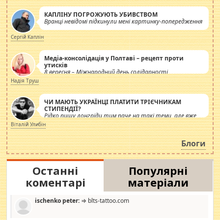
КАПЛІНУ ПОГРОЖУЮТЬ УБИВСТВОМ
Вранці невідомі підкинули мені картинку-попередження
Сергій Каплін
Медіа-консолідація у Полтаві – рецепт проти
утисків
8 вересня – Міжнародний день солідарності
журналістів.
Надія Труш
ЧИ МАЮТЬ УКРАЇНЦІ ПЛАТИТИ ТРІЄЧНИКАМ
СТИПЕНДІЇ?
Рідко пишу лонгріди тим паче на такі теми, але вже
просто дістало! Обурюють сьогоднішні інсенуації
Віталій Улибін
навколо стипендіального питання. Штучно
роздувається ще одна соціальна катастрофа.
Блоги
Останні
Популярні
коментарі
матеріали
ischenko peter:
⇒ blts-tattoo.com