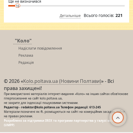
Ще не визначився
16
Всього голосів:
221
Детальніше
"Коло"
Надіслати повідомлення
Реклама
Редакція
© 2026 «
Kolo.poltava.ua (Новини Полтави)
» - Всі
права захищені!
При використанні матеріалів інтернет-видання «Коло» на інших сайтах обов’язкове
гіперпосилання на сайт kolo.poltava.ua,
не закрите для індексації пошуковими системами.
Редактор - redaktor@kolo.poltava.ua Телефон редакції: 613-245
Матеріали позначені як ®, розміщуються на сайті на комерційних засадах, тобто
на правах реклами.
Розроблено за підтримки IREX та програми партнерства у галузі мас-медіа
(UMPP)