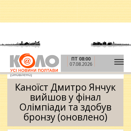
ПТ 08:00
»
»
»
Головна
Новини
Спорт
Каноїст Дмитро
07.08.2026
Янчук вийшов у фінал Олімпіади та здобув бронзу
(оновлено)
Каноїст Дмитро Янчук
вийшов у фінал
Олімпіади та здобув
бронзу (оновлено)