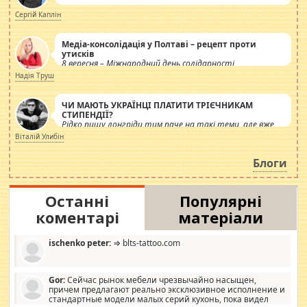
Сергій Каплін
Медіа-консолідація у Полтаві – рецепт проти
утисків
8 вересня – Міжнародний день солідарності
журналістів.
Надія Труш
ЧИ МАЮТЬ УКРАЇНЦІ ПЛАТИТИ ТРІЄЧНИКАМ
СТИПЕНДІЇ?
Рідко пишу лонгріди тим паче на такі теми, але вже
просто дістало! Обурюють сьогоднішні інсенуації
Віталій Улибін
навколо стипендіального питання. Штучно
роздувається ще одна соціальна катастрофа.
Блоги
Останні
Популярні
коментарі
матеріали
ischenko peter:
⇒ blts-tattoo.com
Gor:
Сейчас рынок мебели чрезвычайно насыщен,
причем предлагают реально эксклюзивное исполнение и
стандартные модели малых серий кухонь, пока видел