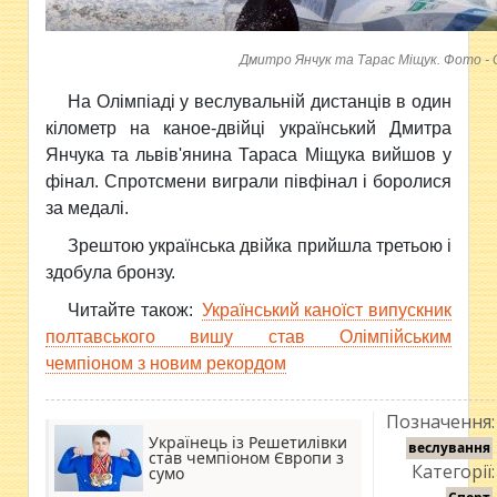
Дмитро Янчук та Тарас Міщук. Фото - 
На Олімпіаді у веслувальній дистанців в один
кілометр на каное-двійці український Дмитра
Янчука та львів'янина Тараса Міщука вийшов у
фінал. Спротсмени виграли півфінал і боролися
за медалі.
Зрештою українська двійка прийшла третьою і
здобула бронзу.
Читайте також:
Український каноїст випускник
полтавського вишу став Олімпійським
чемпіоном з новим рекордом
Позначення:
Українець із Решетилівки
веслування
став чемпіоном Європи з
Категорії:
сумо