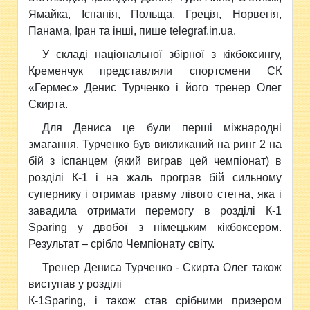
Ямайка, Іспанія, Польща, Греція, Норвегія,
Панама, Іран та інші, пише telegraf.in.ua.
У складі національної збірної з кікбоксингу,
Кременчук представляли спортсмени СК
«Гермес» Денис Турченко і його тренер Олег
Скирта.
Для Дениса це були перші міжнародні
змагання. Турченко був викликаний на ринг 2 на
бій з іспанцем (який виграв цей чемпіонат) в
розділі К-1 і на жаль програв бій сильному
супернику і отримав травму лівого стегна, яка і
завадила отримати перемогу в розділі К-1
Sparing у двобої з німецьким кікбоксером.
Результат – срібло Чемпіонату світу.
Тренер Дениса Турченко - Скирта Олег також
виступав у розділі
К-1Sparing, і також став срібними призером