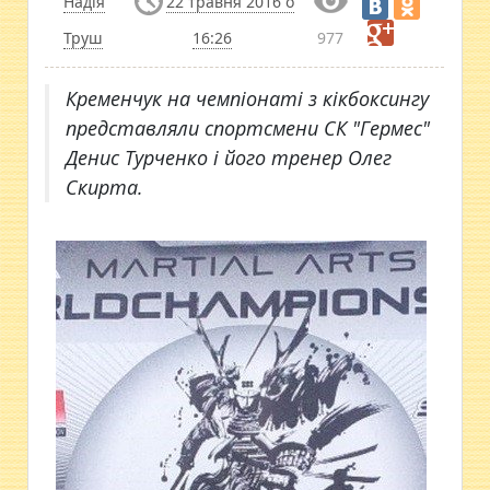
Надія
22 травня 2016 о
Труш
16:26
977
Кременчук на чемпіонаті з кікбоксингу
представляли спортсмени СК "Гермес"
Денис Турченко і його тренер Олег
Скирта.