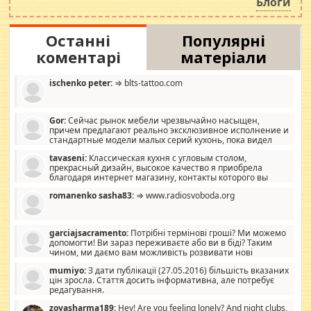
Блоги
Останні
Популярні
коментарі
матеріали
ischenko peter:
⇒ blts-tattoo.com
Gor:
Сейчас рынок мебели чрезвычайно насыщен,
причем предлагают реально эксклюзивное исполнение и
стандартные модели малых серий кухонь, пока видел
отличную кухонную мебель по дизайну, мало походит на
tavaseni:
Классическая кухня с угловым столом,
стандартные формы, в MebelOk, креативненько и что главное -
прекрасный дизайн, высокое качество я приобрела
со вкусом все в порядке, без ненужных наворотов удорожающих
благодаря интернет магазину, контакты которого вы
мебель, а это не последний фактор.
можете просмотреть https://mwood.com.ua.
romanenko sasha83:
⇒ www.radiosvoboda.org
garciajsacramento:
Потрібні термінові гроші? Ми можемо
допомогти! Ви зараз переживаєте або ви в біді? Таким
чином, ми даємо вам можливість розвивати нові
розробки. Як багата людина, я почуваю себе зобов'язаним
mumiyo:
З дати публікації (27.05.2016) більшість вказаних
допомагати людям, які намагаються дати їм шанс. Кожен
цін зросла. Стаття досить інформативна, але потребує
заслуговує на другий шанс, і, оскільки влада не зможе, вони
редагування.
повинні приймати від інших. Для нас нема багато суми, і зрілість
ми визначаємо за взаємною згодою. Ні сюрпризів, ні додаткових
zoyasharma189:
Hey! Are you feeling lonely? And night clubs,
витрат, а тільки узгоджених сум і нічого іншого. Не чекайте і не