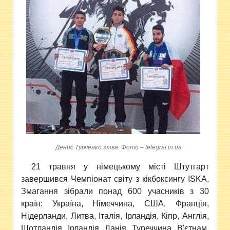
Денис Турченко зліва. Фото – telegraf.in.ua
21 травня у німецькому місті Штутгарт
завершився Чемпіонат світу з кікбоксингу ISKA.
Змагання зібрали понад 600 учасників з 30
країн: Україна, Німеччина, США, Франція,
Нідерланди, Литва, Італія, Ірландія, Кіпр, Англія,
Шотландія, Ірландія, Данія, Туреччина, В'єтнам,