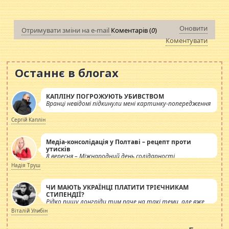
Оновити
Отримувати зміни на e-mail
Коментарів (
0
)
Коментувати
Останнє в блогах
КАПЛІНУ ПОГРОЖУЮТЬ УБИВСТВОМ
Вранці невідомі підкинули мені картинку-попередження
Сергій Каплін
Медіа-консолідація у Полтаві – рецепт проти
утисків
8 вересня – Міжнародний день солідарності
журналістів.
Надія Труш
ЧИ МАЮТЬ УКРАЇНЦІ ПЛАТИТИ ТРІЄЧНИКАМ
СТИПЕНДІЇ?
Рідко пишу лонгріди тим паче на такі теми, але вже
просто дістало! Обурюють сьогоднішні інсенуації
Віталій Улибін
навколо стипендіального питання. Штучно
роздувається ще одна соціальна катастрофа.