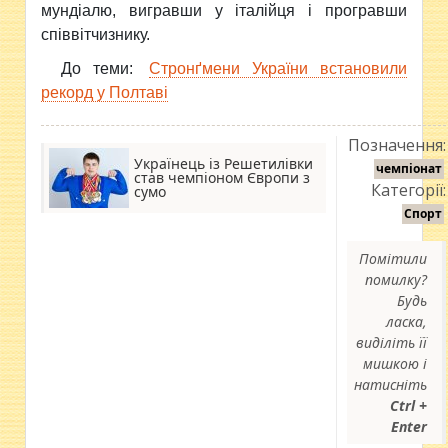
мундіалю, вигравши у італійця і програвши
співвітчизнику.
До теми:
Стронґмени України встановили
рекорд у Полтаві
Позначення:
Українець із Решетилівки
чемпіонат
став чемпіоном Європи з
Категорії:
сумо
Спорт
Помітили
помилку?
Будь
ласка,
виділіть її
мишкою і
натисніть
Ctrl +
Enter