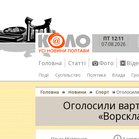
ПТ 12:11
07.08.2026
Головна
Статті
Фото
Віде
Події
Суспільство
Політика
Влада
Гро
»
»
»
Головна
Новини
Спорт
Оголосили
Оголосили варт
«Ворскл
Ольга Матвієнко
3 серпн