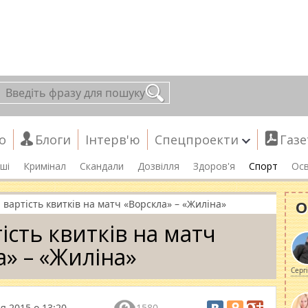
о
Блоги
Інтерв'ю
Спецпроекти
Газе
ші
Кримінал
Скандали
Дозвілля
Здоров'я
Спорт
Осв
О
 вартість квитків на матч «Ворскла» – «Жиліна»
ість квитків на матч
а» – «Жиліна»
Серг
я 2015 о 13:20
1580