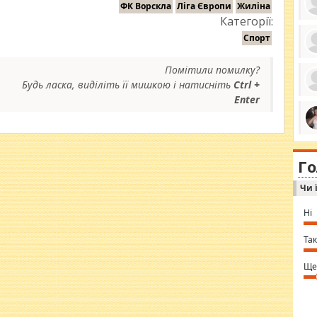
ФК Ворскла
Ліга Європи
Жиліна
Категорії:
Спорт
ро
Помітили помилку?
се
да
Будь ласка, виділіть її мишкою і натисніть
Ctrl +
ос
Enter
ін
за
тіл
ком
bea
ми
tha
на
nig
Г
по
in 
Sol
Чи 
Ind
gir
bod
Ні
alw
Mir
you
Так
⇒ 
Ще