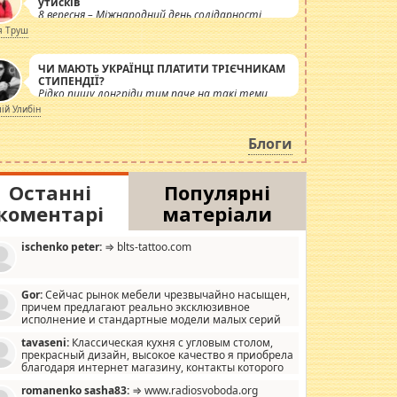
утисків
8 вересня – Міжнародний день солідарності
журналістів.
я Труш
ЧИ МАЮТЬ УКРАЇНЦІ ПЛАТИТИ ТРІЄЧНИКАМ
СТИПЕНДІЇ?
Рідко пишу лонгріди тим паче на такі теми,
але вже просто дістало! Обурюють сьогоднішні
лій Улибін
інсенуації навколо стипендіального питання.
Штучно роздувається ще одна соціальна
Блоги
катастрофа.
Останні
Популярні
коментарі
матеріали
ischenko peter:
⇒ blts-tattoo.com
Gor:
Сейчас рынок мебели чрезвычайно насыщен,
причем предлагают реально эксклюзивное
исполнение и стандартные модели малых серий
хонь, пока видел отличную кухонную мебель по
tavaseni:
Классическая кухня с угловым столом,
зайну, мало походит на стандартные формы, в MebelOk,
прекрасный дизайн, высокое качество я приобрела
еативненько и что главное - со вкусом все в порядке,
благодаря интернет магазину, контакты которого
з ненужных наворотов удорожающих мебель, а это не
 можете просмотреть https://mwood.com.ua.
следний фактор.
romanenko sasha83:
⇒ www.radiosvoboda.org