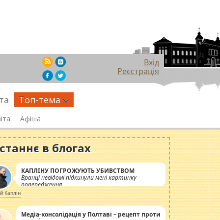
Вхід
Реєстрація
та
Топ-тема
іта
Афіша
станнє в блогах
КАПЛІНУ ПОГРОЖУЮТЬ УБИВСТВОМ
Вранці невідомі підкинули мені картинку-
попередження
ій Каплін
Медіа-консолідація у Полтаві – рецепт проти