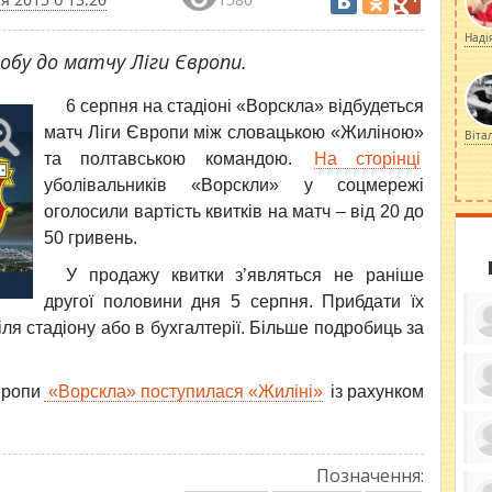
Наді
обу до матчу Ліги Європи.
6 серпня на стадіоні «Ворскла» відбудеться
матч Ліги Європи між словацькою «Жиліною»
Віта
та полтавською командою.
На сторінці
уболівальників «Ворскли» у соцмережі
оголосили вартість квитків на матч – від 20 до
50 гривень.
У продажу квитки з’являться не раніше
другої половини дня 5 серпня. Прибдати їх
я стадіону або в бухгалтерії. Більше подробиць за
вропи
«Ворскла» поступилася «Жиліні»
із рахунком
ку
ди
кр
бе
вы
Позначення:
по