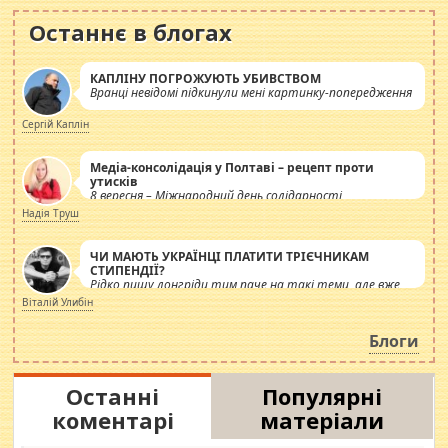
Останнє в блогах
КАПЛІНУ ПОГРОЖУЮТЬ УБИВСТВОМ
Вранці невідомі підкинули мені картинку-попередження
Сергій Каплін
Медіа-консолідація у Полтаві – рецепт проти
утисків
8 вересня – Міжнародний день солідарності
журналістів.
Надія Труш
ЧИ МАЮТЬ УКРАЇНЦІ ПЛАТИТИ ТРІЄЧНИКАМ
СТИПЕНДІЇ?
Рідко пишу лонгріди тим паче на такі теми, але вже
просто дістало! Обурюють сьогоднішні інсенуації
Віталій Улибін
навколо стипендіального питання. Штучно
роздувається ще одна соціальна катастрофа.
Блоги
Останні
Популярні
коментарі
матеріали