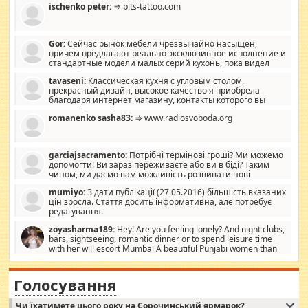
ischenko peter:
⇒ blts-tattoo.com
Gor:
Сейчас рынок мебели чрезвычайно насыщен,
причем предлагают реально эксклюзивное исполнение и
стандартные модели малых серий кухонь, пока видел
отличную кухонную мебель по дизайну, мало походит на
tavaseni:
Классическая кухня с угловым столом,
стандартные формы, в MebelOk, креативненько и что главное -
прекрасный дизайн, высокое качество я приобрела
со вкусом все в порядке, без ненужных наворотов удорожающих
благодаря интернет магазину, контакты которого вы
мебель, а это не последний фактор.
можете просмотреть https://mwood.com.ua.
romanenko sasha83:
⇒ www.radiosvoboda.org
garciajsacramento:
Потрібні термінові гроші? Ми можемо
допомогти! Ви зараз переживаєте або ви в біді? Таким
чином, ми даємо вам можливість розвивати нові
розробки. Як багата людина, я почуваю себе зобов'язаним
mumiyo:
З дати публікації (27.05.2016) більшість вказаних
допомагати людям, які намагаються дати їм шанс. Кожен
цін зросла. Стаття досить інформативна, але потребує
заслуговує на другий шанс, і, оскільки влада не зможе, вони
редагування.
повинні приймати від інших. Для нас нема багато суми, і зрілість
ми визначаємо за взаємною згодою. Ні сюрпризів, ні додаткових
zoyasharma189:
Hey! Are you feeling lonely? And night clubs,
витрат, а тільки узгоджених сум і нічого іншого. Не чекайте і не
bars, sightseeing, romantic dinner or to spend leisure time
коментуйте цей пост. Введіть суму, яку ви хочете подати, і ми
with her will escort Mumbai A beautiful Punjabi women than
зв'яжемося з вами з усіма варіантами. зв'яжіться з нами
sexy escort companion in arms that you guys feel like 5 star luxury
сьогодні на garciajsacramento@gmail.com Вам потрібні термінові
hotel had to spend the night in their search for loved solitaire free
гроші? Ми можемо допомогти!
maintenance stops in Mumbai. Here we offer fair and very attractive
Голосування
woman "Love Solitaire" beautiful figure and shapely body shapes.
Independent escort in Mumbai, truthful, friendly and cheerful girl.
Чи їхатимете цього року на Сорочинський ярмарок?
WhatsApp via an easily can see the latest pictures of her body and the