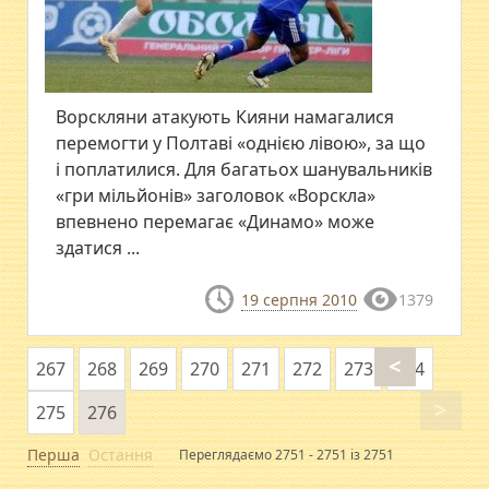
Ворскляни атакують Кияни намагалися
перемогти у Полтаві «однією лівою», за що
і поплатилися. Для багатьох шанувальників
«гри мільйонів» заголовок «Ворскла»
впевнено перемагає «Динамо» може
здатися ...
19 серпня 2010
1379
<
267
268
269
270
271
272
273
274
>
275
276
Перша
Остання
Переглядаємо 2751 - 2751 із 2751