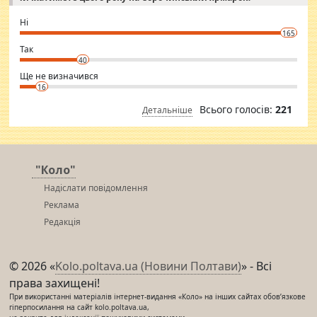
godly. Variety is the spice of life, he believes, so always travel and
want to meet new people. Sakshi Mirchandani health and figure
Ні
conscious in order to keep yourself fit and regularly go to the health
165
club.
⇒ sakshimirchandani.com
Так
40
Ще не визначився
16
Всього голосів:
221
Детальніше
"Коло"
Надіслати повідомлення
Реклама
Редакція
© 2026 «
Kolo.poltava.ua (Новини Полтави)
» - Всі
права захищені!
При використанні матеріалів інтернет-видання «Коло» на інших сайтах обов’язкове
гіперпосилання на сайт kolo.poltava.ua,