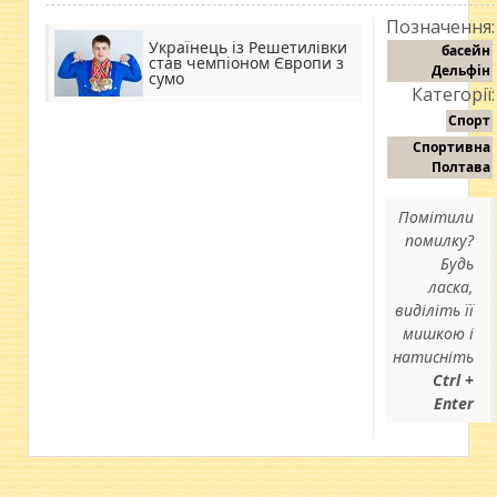
Позначення:
Українець із Решетилівки
басейн
став чемпіоном Європи з
Дельфін
сумо
Категорії:
Спорт
Спортивна
Полтава
Помітили
помилку?
Будь
ласка,
виділіть її
мишкою і
натисніть
Ctrl +
Enter