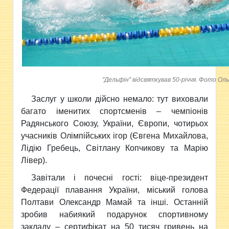
"Дельфін" відсвяткував 50-річчя. Фото Ол
Заслуг у школи дійсно немало: тут виховали
багато іменитих спортсменів – чемпіонів
Радянського Союзу, України, Європи, чотирьох
учасників Олімпійських ігор (Євгена Михайлова,
Лідію Гребець, Світлану Копчикову та Марію
Лівер).
Завітали і почесні гості: віце-президент
Федерації плавання України, міський голова
Полтави Олександр Мамай та інші. Останній
зробив набиякий подарунок спортивному
закладу – сертифікат на 50 тисяч гривень на