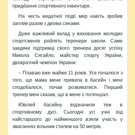
придбання спортивного інвентаря.
На честь видатної події мер навіть зробив
заплив разом з двома синами.
Дуже важливий вклад у виховання молодих
спортсменів роблять теренери школи. Саме
завдяки підтримці свого тренера досяг успіху
Микола Сягайло, майстер спорту України,
двократний чемпіон України:
– Плаваю вже майже 11 років. Усе почалося з
того, що мама мене привела в басейн і мені
сподобалося, почав розвиватися. Перший
тренер мені сказав, що в мене є потенціал.
Ювілей басейну відзначили теж в
спортивному дусі. Сьогодні усі учні від
найстаршого до найменшого взяли участь у
змаганнях вільним стилем на 50 метрів.