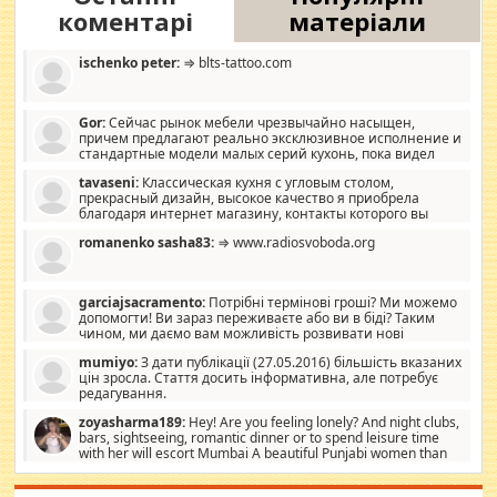
коментарі
матеріали
ischenko peter:
⇒ blts-tattoo.com
Gor:
Сейчас рынок мебели чрезвычайно насыщен,
причем предлагают реально эксклюзивное исполнение и
стандартные модели малых серий кухонь, пока видел
отличную кухонную мебель по дизайну, мало походит на
tavaseni:
Классическая кухня с угловым столом,
стандартные формы, в MebelOk, креативненько и что главное -
прекрасный дизайн, высокое качество я приобрела
со вкусом все в порядке, без ненужных наворотов удорожающих
благодаря интернет магазину, контакты которого вы
мебель, а это не последний фактор.
можете просмотреть https://mwood.com.ua.
romanenko sasha83:
⇒ www.radiosvoboda.org
garciajsacramento:
Потрібні термінові гроші? Ми можемо
допомогти! Ви зараз переживаєте або ви в біді? Таким
чином, ми даємо вам можливість розвивати нові
розробки. Як багата людина, я почуваю себе зобов'язаним
mumiyo:
З дати публікації (27.05.2016) більшість вказаних
допомагати людям, які намагаються дати їм шанс. Кожен
цін зросла. Стаття досить інформативна, але потребує
заслуговує на другий шанс, і, оскільки влада не зможе, вони
редагування.
повинні приймати від інших. Для нас нема багато суми, і зрілість
ми визначаємо за взаємною згодою. Ні сюрпризів, ні додаткових
zoyasharma189:
Hey! Are you feeling lonely? And night clubs,
витрат, а тільки узгоджених сум і нічого іншого. Не чекайте і не
bars, sightseeing, romantic dinner or to spend leisure time
коментуйте цей пост. Введіть суму, яку ви хочете подати, і ми
with her will escort Mumbai A beautiful Punjabi women than
зв'яжемося з вами з усіма варіантами. зв'яжіться з нами
sexy escort companion in arms that you guys feel like 5 star luxury
сьогодні на garciajsacramento@gmail.com Вам потрібні термінові
hotel had to spend the night in their search for loved solitaire free
гроші? Ми можемо допомогти!