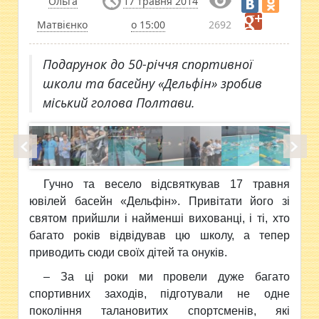
Ольга
17 травня 2014
Матвієнко
о 15:00
2692
Подарунок до 50-річчя спортивної
школи та басейну «Дельфін» зробив
міський голова Полтави.
Гучно та весело відсвяткував 17 травня
ювілей басейн «Дельфін». Привітати його зі
святом прийшли і найменші вихованці, і ті, хто
багато років відвідував цю школу, а тепер
приводить сюди своїх дітей та онуків.
– За ці роки ми провели дуже багато
спортивних заходів, підготували не одне
покоління талановитих спортсменів, які