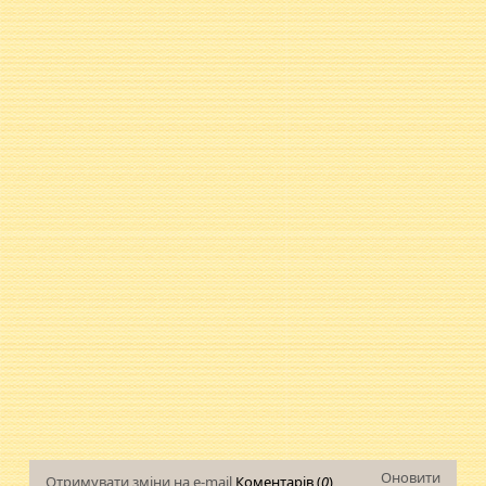
Оновити
Отримувати зміни на e-mail
Коментарів (
0
)