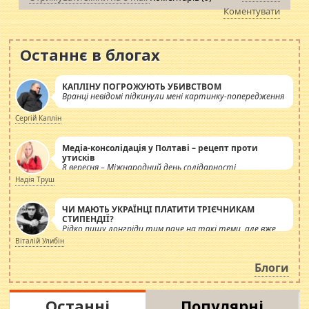
Коментувати
Останнє в блогах
КАПЛІНУ ПОГРОЖУЮТЬ УБИВСТВОМ
Вранці невідомі підкинули мені картинку-попередження
Сергій Каплін
Медіа-консолідація у Полтаві – рецепт проти
утисків
8 вересня – Міжнародний день солідарності
журналістів.
Надія Труш
ЧИ МАЮТЬ УКРАЇНЦІ ПЛАТИТИ ТРІЄЧНИКАМ
СТИПЕНДІЇ?
Рідко пишу лонгріди тим паче на такі теми, але вже
просто дістало! Обурюють сьогоднішні інсенуації
Віталій Улибін
навколо стипендіального питання. Штучно
роздувається ще одна соціальна катастрофа.
Блоги
Останні
Популярні