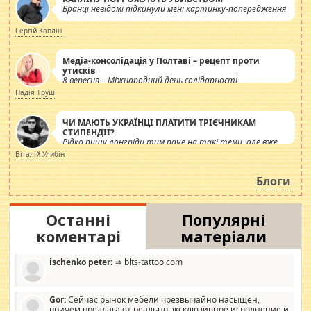
Вранці невідомі підкинули мені картинку-попередження
Сергій Каплін
Медіа-консолідація у Полтаві – рецепт проти
утисків
8 вересня – Міжнародний день солідарності
журналістів.
Надія Труш
ЧИ МАЮТЬ УКРАЇНЦІ ПЛАТИТИ ТРІЄЧНИКАМ
СТИПЕНДІЇ?
Рідко пишу лонгріди тим паче на такі теми, але вже
просто дістало! Обурюють сьогоднішні інсенуації
Віталій Улибін
навколо стипендіального питання. Штучно
роздувається ще одна соціальна катастрофа.
Блоги
Останні
Популярні
коментарі
матеріали
ischenko peter:
⇒ blts-tattoo.com
Gor:
Сейчас рынок мебели чрезвычайно насыщен,
причем предлагают реально эксклюзивное исполнение и