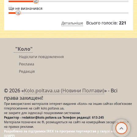
40
Ще не визначився
16
Всього голосів:
221
Детальніше
"Коло"
Надіслати повідомлення
Реклама
Редакція
© 2026 «
Kolo.poltava.ua (Новини Полтави)
» - Всі
права захищені!
При використанні матеріалів інтернет-видання «Коло» на інших сайтах обов’язкове
гіперпосилання на сайт kolo.poltava.ua,
не закрите для індексації пошуковими системами.
Редактор - redaktor@kolo.poltava.ua Телефон редакції: 613-245
Матеріали позначені як ®, розміщуються на сайті на комерційних засадах, тобто
на правах реклами.
Розроблено за підтримки IREX та програми партнерства у галузі мас-медіа
(UMPP)