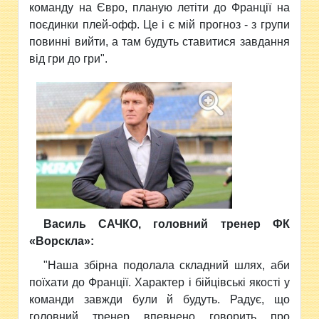
команду на Євро, планую летіти до Франції на
поєдинки плей-офф. Це і є мій прогноз - з групи
повинні вийти, а там будуть ставитися завдання
від гри до гри".
Василь САЧКО, головний тренер ФК
«Ворскла»:
"Наша збірна подолала складний шлях, аби
поїхати до Франції. Характер і бійцівські якості у
команди завжди були й будуть. Радує, що
головний тренер впевнено говорить про