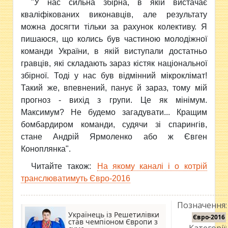
"У нас сильна збірна, в якій вистачає
кваліфікованих виконавців, але результату
можна досягти тільки за рахунок колективу. Я
пишаюся, що колись був частиною молодіжної
команди України, в якій виступали достатньо
гравців, які складають зараз кістяк національної
збірної. Тоді у нас був відмінний мікроклімат!
Такий же, впевнений, панує й зараз, тому мій
прогноз - вихід з групи. Це як мінімум.
Максимум? Не будемо загадувати... Кращим
бомбардиром команди, судячи зі спарингів,
стане Андрій Ярмоленко або ж Євген
Коноплянка".
Читайте також:
На якому каналі і о котрій
транслюватимуть Євро-2016
Позначення:
Українець із Решетилівки
Євро-2016
став чемпіоном Європи з