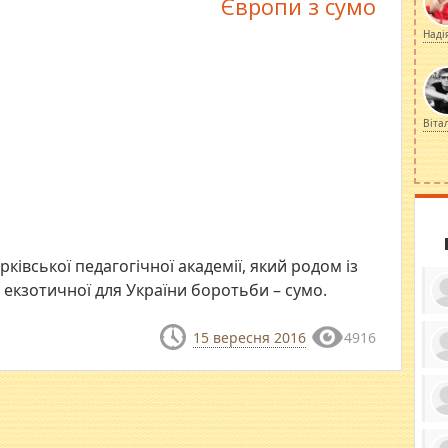
Європи з сумо
Наді
Віта
рківської педагогічної академії, який родом із
 екзотичної для України боротьби – сумо.
15 вересня 2016
4916
ку
ди
кр
бе
вы
по