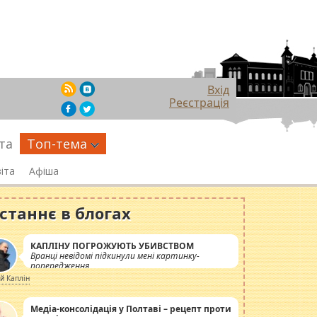
Вхід
Реєстрація
та
Топ-тема
іта
Афіша
станнє в блогах
КАПЛІНУ ПОГРОЖУЮТЬ УБИВСТВОМ
Вранці невідомі підкинули мені картинку-
попередження
ій Каплін
Медіа-консолідація у Полтаві – рецепт проти