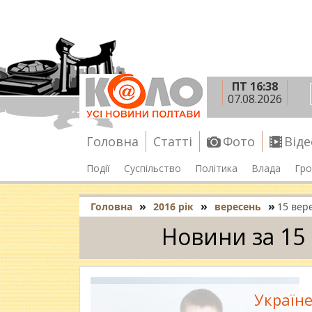
ПТ 16:38
07.08.2026
Головна
Статті
Фото
Віде
Події
Суспільство
Політика
Влада
Гро
»
»
»
Головна
2016 рік
вересень
15 вер
Новини за 15
Україне