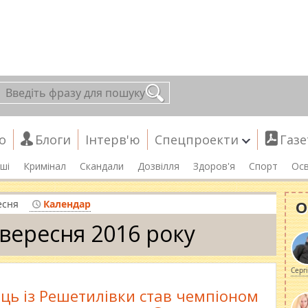
о
Блоги
Інтерв'ю
Спецпроекти
Газе
ші
Кримінал
Скандали
Дозвілля
Здоров'я
Спорт
Осв
О
есня
Календар
 вересня 2016 року
Серг
ць із Решетилівки став чемпіоном