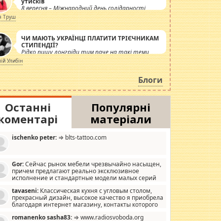
утисків
8 вересня – Міжнародний день солідарності
журналістів.
я Труш
ЧИ МАЮТЬ УКРАЇНЦІ ПЛАТИТИ ТРІЄЧНИКАМ
СТИПЕНДІЇ?
Рідко пишу лонгріди тим паче на такі теми,
але вже просто дістало! Обурюють сьогоднішні
лій Улибін
інсенуації навколо стипендіального питання.
Штучно роздувається ще одна соціальна
Блоги
катастрофа.
Останні
Популярні
коментарі
матеріали
ischenko peter:
⇒ blts-tattoo.com
Gor:
Сейчас рынок мебели чрезвычайно насыщен,
причем предлагают реально эксклюзивное
исполнение и стандартные модели малых серий
хонь, пока видел отличную кухонную мебель по
tavaseni:
Классическая кухня с угловым столом,
зайну, мало походит на стандартные формы, в MebelOk,
прекрасный дизайн, высокое качество я приобрела
еативненько и что главное - со вкусом все в порядке,
благодаря интернет магазину, контакты которого
з ненужных наворотов удорожающих мебель, а это не
 можете просмотреть https://mwood.com.ua.
следний фактор.
romanenko sasha83:
⇒ www.radiosvoboda.org