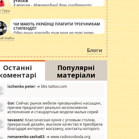
утисків
8 вересня – Міжнародний день солідарності
журналістів.
я Труш
ЧИ МАЮТЬ УКРАЇНЦІ ПЛАТИТИ ТРІЄЧНИКАМ
СТИПЕНДІЇ?
Рідко пишу лонгріди тим паче на такі теми,
але вже просто дістало! Обурюють сьогоднішні
лій Улибін
інсенуації навколо стипендіального питання.
Штучно роздувається ще одна соціальна
Блоги
катастрофа.
Останні
Популярні
коментарі
матеріали
ischenko peter:
⇒ blts-tattoo.com
Gor:
Сейчас рынок мебели чрезвычайно насыщен,
причем предлагают реально эксклюзивное
исполнение и стандартные модели малых серий
хонь, пока видел отличную кухонную мебель по
tavaseni:
Классическая кухня с угловым столом,
зайну, мало походит на стандартные формы, в MebelOk,
прекрасный дизайн, высокое качество я приобрела
еативненько и что главное - со вкусом все в порядке,
благодаря интернет магазину, контакты которого
з ненужных наворотов удорожающих мебель, а это не
 можете просмотреть https://mwood.com.ua.
следний фактор.
romanenko sasha83:
⇒ www.radiosvoboda.org