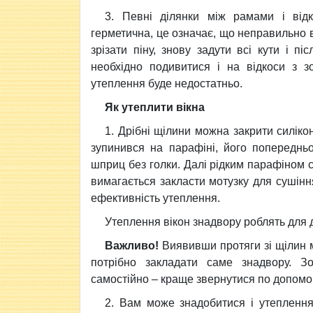
3. Певні ділянки між рамами і від
герметична, це означає, що неправильно в
зрізати піну, знову задути всі кути і п
необхідно подивитися і на відкоси з з
утеплення буде недостатньо.
Як утеплити вікна
1. Дрібні щілини можна закрити силік
зупинився на парафіні, його попереднь
шприц без голки. Далі рідким парафіном с
вимагається закласти мотузку для сушінн
ефективність утеплення.
Утеплення вікон знадвору роблять для д
Важливо!
Виявивши протяги зі щілин мі
потрібно закладати саме знадвору. 
самостійно – краще звернутися по допомог
2. Вам може знадобитися і утеплення 