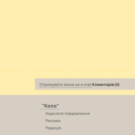
Отримувати зміни на e-mail
Коментарів (
0
)
"Коло"
Надіслати повідомлення
Реклама
Редакція