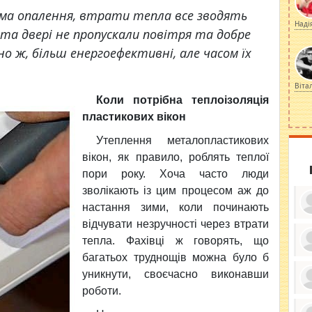
ма опалення, втрати тепла все зводять
Наді
 та двері не пропускали повітря та добре
сно ж, більш енергоефективні, але часом їх
Віта
Коли
потрібна теплоізоляція
пластикових вікон
Утеплення металопластикових
вікон, як правило, роблять теплої
пори року. Хоча часто люди
зволікають із цим процесом аж до
настання зими, коли починають
відчувати незручності через втрати
тепла. Фахівці ж говорять, що
багатьох труднощів можна було б
ку
ди
уникнути, своєчасно виконавши
кр
бе
роботи.
вы
по