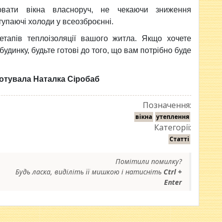
ювати вікна власноруч, не чекаючи зниження
тупаючі холоди у всеозброєнні.
тапів теплоізоляції вашого житла. Якщо хочете
удинку, будьте готові до того, що вам потрібно буде
готувала Наталка Сіробаб
Позначення:
вікна
утеплення
Категорії:
Статті
Помітили помилку?
Будь ласка, виділіть її мишкою і натисніть
Ctrl +
Enter