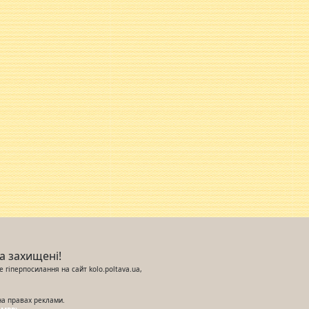
ва захищені!
 гіперпосилання на сайт kolo.poltava.ua,
на правах реклами.