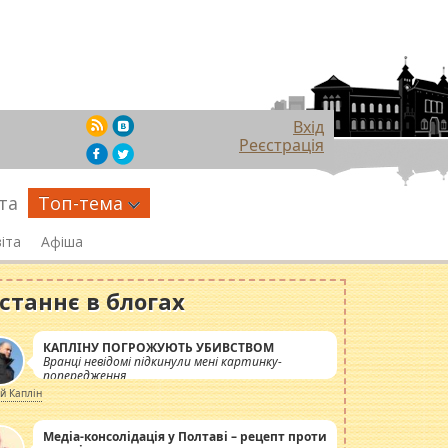
Вхід
Реєстрація
та
Топ-тема
іта
Афіша
станнє в блогах
КАПЛІНУ ПОГРОЖУЮТЬ УБИВСТВОМ
Вранці невідомі підкинули мені картинку-
попередження
ій Каплін
Медіа-консолідація у Полтаві – рецепт проти