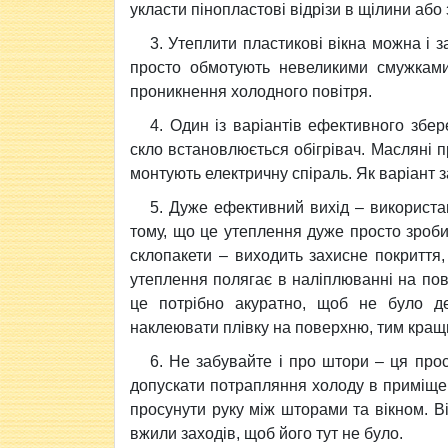
укласти пінопластові відрізи в щілини або
3. Утеплити пластикові вікна можна і 
просто обмотують невеликими смужками 
проникнення холодного повітря.
4. Один із варіантів ефективного збер
скло встановлюється обігрівач. Масляні п
монтують електричну спіраль. Як варіант 
5. Дуже ефективний вихід – використан
тому, що це утеплення дуже просто зроб
склопакети – виходить захисне покриття
утеплення полягає в наліплюванні на по
це потрібно акуратно, щоб не було д
наклеювати плівку на поверхню, тим кращ
6. Не забувайте і про штори – ця прос
допускати потрапляння холоду в приміще
просунути руку між шторами та вікном. Ві
вжили заходів, щоб його тут не було.