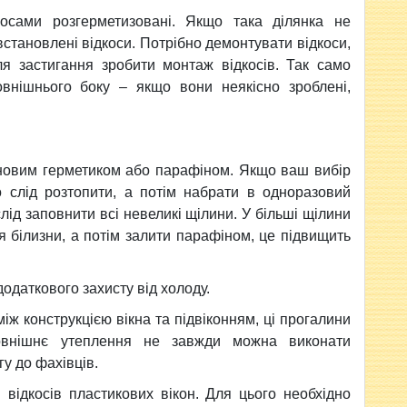
косами розгерметизовані. Якщо така ділянка не
становлені відкоси. Потрібно демонтувати відкоси,
ісля застигання зробити монтаж відкосів. Так само
овнішнього боку – якщо вони неякісно зроблені,
оновим герметиком або парафіном. Якщо ваш вибір
о слід розтопити, а потім набрати в одноразовий
лід заповнити всі невеликі щілини. У більші щілини
я білизни, а потім залити парафіном, це підвищить
одаткового захисту від холоду.
ж конструкцією вікна та підвіконням, ці прогалини
Зовнішнє утеплення не завжди можна виконати
у до фахівців.
відкосів пластикових вікон. Для цього необхідно