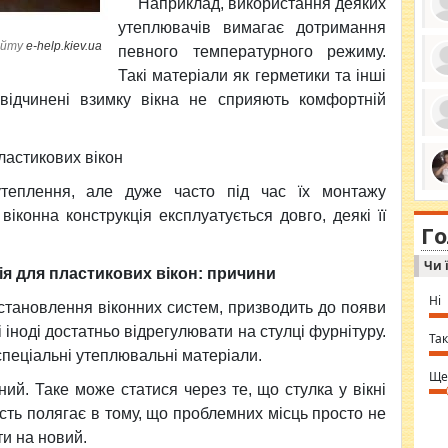
Наприклад, використання деяких
утеплювачів вимагає дотримання
айту
e-help.kiev.ua
певного температурного режиму.
Такі матеріали як герметики та інші
ро
відчинені взимку вікна не сприяють комфортній
се
да
ос
ін
ластикових вікон
за
тіл
ком
еплення, але дуже часто під час їх монтажу
bea
ми
tha
на
іконна конструкція експлуатується довго, деякі її
nig
Г
по
in 
Sol
Чи 
Ind
я для пластикових вікон: причини
gir
bod
Ні
 встановлення віконних систем, призводить до появи
alw
Mir
і іноді достатньо відрегулювати на стулці фурнітуру.
you
Так
⇒ 
 спеціальні утеплювальні матеріали.
Ще
ий. Таке може статися через те, що стулка у вікні
ість полягає в тому, що проблемних місць просто не
и на новий.