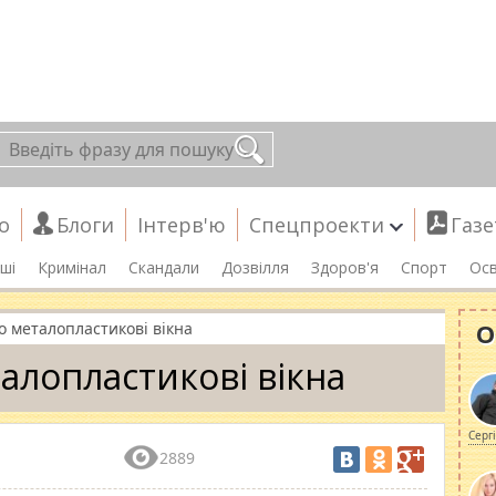
о
Блоги
Інтерв'ю
Спецпроекти
Газе
ші
Кримінал
Скандали
Дозвілля
Здоров'я
Спорт
Осв
О
 металопластикові вікна
лопластикові вікна
Серг
2889