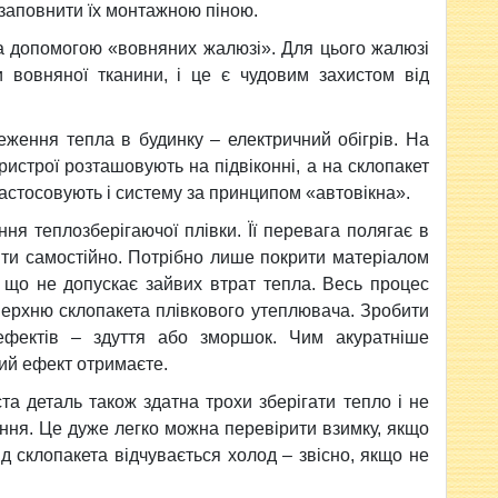
 заповнити їх монтажною піною.
за допомогою «вовняних жалюзі». Для цього жалюзі
вовняної тканини, і це є чудовим захистом від
еження тепла в будинку – електричний обігрів. На
ристрої розташовують на підвіконні, а на склопакет
застосовують і систему за принципом «автовікна».
ня теплозберігаючої плівки. Її перевага полягає в
ити самостійно. Потрібно лише покрити матеріалом
, що не допускає зайвих втрат тепла. Весь процес
верхню склопакета плівкового утеплювача. Зробити
ефектів – здуття або зморшок. Чим акуратніше
ий ефект отримаєте.
та деталь також здатна трохи зберігати тепло і не
ння. Це дуже легко можна перевірити взимку, якщо
д склопакета відчувається холод – звісно, якщо не