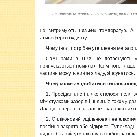
Утеплюємо металопластикові вікна, фото з с
не витримують низьких температур. А 
атмосфері в будинку.
Чому іноді потрібне утеплення металоп
Самі рами з ПВХ не потребують ут
припускаються помилок. Крім того, якщо в
частини можуть вийти з ладу, зіпсуватися.
Чому може знадобитися теплоізоляці
1. Просідання стін, яке сталося після
між стулками зазорів і щілин. У такому раз
Для цієї операції взагалі не знадобляться
2. Силіконовий ущільнювач не еластичн
постійно закрита або відкрита. Тут складн
видно. Старий утеплювач потрібно замінит