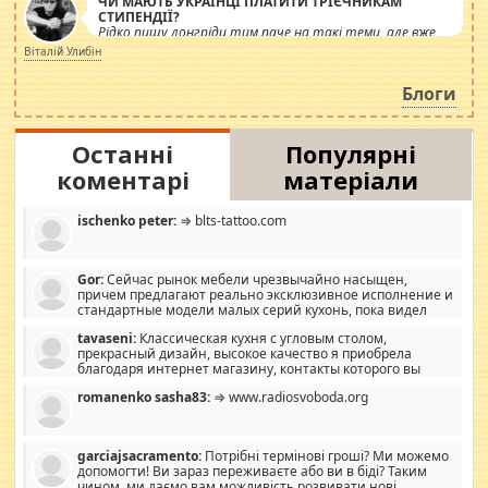
ЧИ МАЮТЬ УКРАЇНЦІ ПЛАТИТИ ТРІЄЧНИКАМ
СТИПЕНДІЇ?
Рідко пишу лонгріди тим паче на такі теми, але вже
просто дістало! Обурюють сьогоднішні інсенуації
Віталій Улибін
навколо стипендіального питання. Штучно
роздувається ще одна соціальна катастрофа.
Блоги
Останні
Популярні
коментарі
матеріали
ischenko peter:
⇒ blts-tattoo.com
Gor:
Сейчас рынок мебели чрезвычайно насыщен,
причем предлагают реально эксклюзивное исполнение и
стандартные модели малых серий кухонь, пока видел
отличную кухонную мебель по дизайну, мало походит на
tavaseni:
Классическая кухня с угловым столом,
стандартные формы, в MebelOk, креативненько и что главное -
прекрасный дизайн, высокое качество я приобрела
со вкусом все в порядке, без ненужных наворотов удорожающих
благодаря интернет магазину, контакты которого вы
мебель, а это не последний фактор.
можете просмотреть https://mwood.com.ua.
romanenko sasha83:
⇒ www.radiosvoboda.org
garciajsacramento:
Потрібні термінові гроші? Ми можемо
допомогти! Ви зараз переживаєте або ви в біді? Таким
чином, ми даємо вам можливість розвивати нові