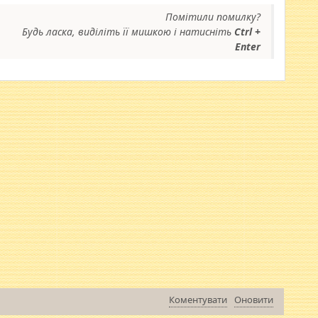
Помітили помилку?
Будь ласка, виділіть її мишкою і натисніть
Ctrl +
Enter
Коментувати
Оновити