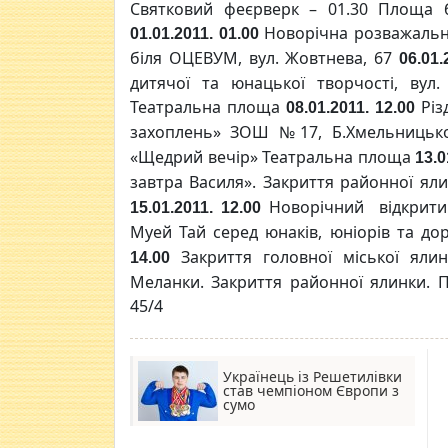
Святковий феєрверк – 01.30 Площа бі
Новорічна розважальна
01.01.2011. 01.00
біля ОЦЕВУМ, вул. Жовтнева, 67
06.01.
дитячої та юнацької творчості, вул. 
Театральна площа
Різ
08.01.2011. 12.00
захоплень» ЗОШ №17, Б.Хмельницьк
«Щедрий вечір» Театральна площа
13.0
завтра Василя». Закриття районної я
Новорічний відкрити
15.01.2011. 12.00
Муей Тай серед юнаків, юніорів та д
Закриття головної міської ял
14.00
Меланки. Закриття районної ялинки. Пл
45/4
Українець із Решетилівки
став чемпіоном Європи з
сумо