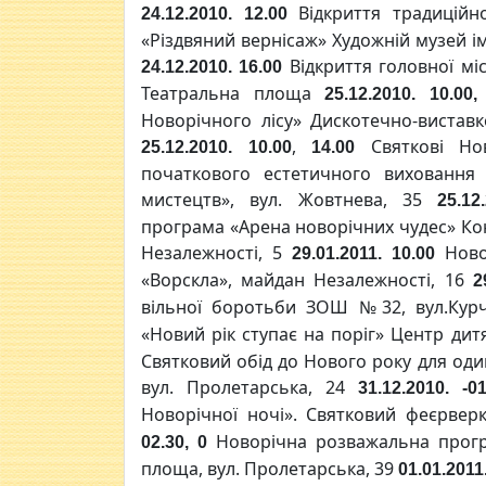
Відкриття традиційно
24.12.2010. 12.00
«Різдвяний вернісаж» Художній музей ім
Відкриття головної мі
24.12.2010. 16.00
Театральна площа
25.12.2010. 10.00,
Новорічного лісу» Дискотечно-виставк
,
Святкові Нов
25.12.2010. 10.00
14.00
початкового естетичного виховання
мистецтв», вул. Жовтнева, 35
25.12
програма «Арена новорічних чудес» Кон
Незалежності, 5
Новор
29.01.2011. 10.00
«Ворскла», майдан Незалежності, 16
2
вільної боротьби ЗОШ №32, вул.Кур
«Новий рік ступає на поріг» Центр дитя
Святковий обід до Нового року для од
вул. Пролетарська, 24
31.12.2010. -0
Новорічної ночі». Святковий феєрве
Новорічна розважальна прогр
02.30, 0
площа, вул. Пролетарська, 39
01.01.2011