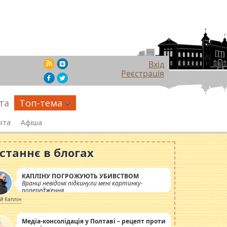
Вхід
Реєстрація
та
Топ-тема
іта
Афіша
станнє в блогах
КАПЛІНУ ПОГРОЖУЮТЬ УБИВСТВОМ
Вранці невідомі підкинули мені картинку-
попередження
ій Каплін
Медіа-консолідація у Полтаві – рецепт проти