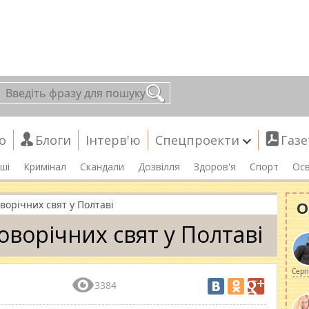
о
Блоги
Інтерв'ю
Спецпроекти
Газе
ші
Кримінал
Скандали
Дозвілля
Здоров'я
Спорт
Осв
О
ворічних свят у Полтаві
оворічних свят у Полтаві
Серг
3384