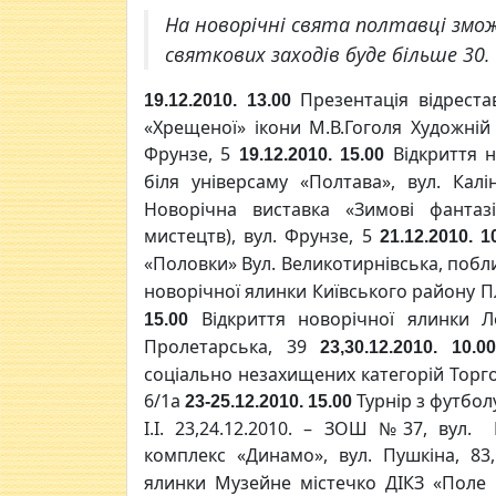
На новорічні свята полтавці змо
святкових заходів буде більше 30.
Презентація відреста
19.12.2010. 13.00
«Хрещеної» ікони М.В.Гоголя Художній 
Фрунзе, 5
Відкриття 
19.12.2010. 15.00
біля універсаму «Полтава», вул. Калі
Новорічна виставка «Зимові фантаз
мистецтв), вул. Фрунзе, 5
21.12.2010. 1
«Половки» Вул. Великотирнівська, поб
новорічної ялинки Київського району 
Відкриття новорічної ялинки Л
15.00
Пролетарська, 39
23,30.12.2010. 10.00
соціально незахищених категорій Торго
6/1а
Турнір з футбол
23-25.12.2010. 15.00
І.І. 23,24.12.2010. – ЗОШ №37, вул. 
комплекс «Динамо», вул. Пушкіна, 83
ялинки Музейне містечко ДІКЗ «Поле 