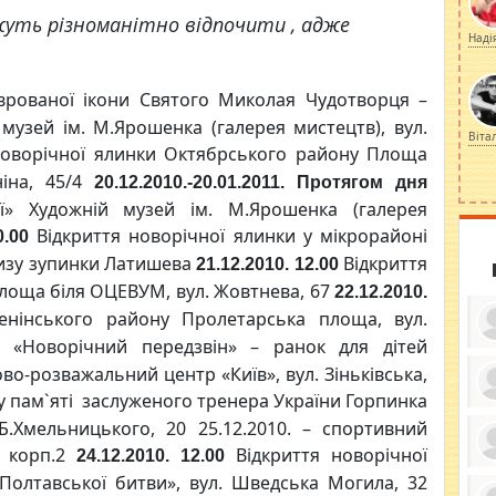
жуть різноманітно відпочити , адже
Наді
врованої ікони Святого Миколая Чудотворця –
музей ім. М.Ярошенка (галерея мистецтв), вул.
Віта
новорічної ялинки Октябрського району Площа
ніна, 45/4
20.12.2010.-20.01.2011. Протягом дня
ії» Художній музей ім. М.Ярошенка (галерея
Відкриття новорічної ялинки у мікрорайоні
0.00
лизу зупинки Латишева
Відкриття
21.12.2010. 12.00
Площа біля ОЦЕВУМ, вул. Жовтнева, 67
22.12.2010.
енінського району Пролетарська площа, вул.
«Новорічний передзвін» – ранок для дітей
во-розважальний центр «Київ», вул. Зіньківська,
у пам`яті заслуженого тренера України Горпинка
ку
Б.Хмельницького, 20 25.12.2010. – спортивний
ди
кр
, корп.2
Відкриття новорічної
24.12.2010. 12.00
бе
вы
по
Полтавської битви», вул. Шведська Могила, 32