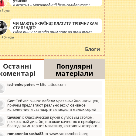
утисків
8 вересня – Міжнародний день солідарності
журналістів.
я Труш
ЧИ МАЮТЬ УКРАЇНЦІ ПЛАТИТИ ТРІЄЧНИКАМ
СТИПЕНДІЇ?
Рідко пишу лонгріди тим паче на такі теми,
але вже просто дістало! Обурюють сьогоднішні
лій Улибін
інсенуації навколо стипендіального питання.
Штучно роздувається ще одна соціальна
Блоги
катастрофа.
Останні
Популярні
коментарі
матеріали
ischenko peter:
⇒ blts-tattoo.com
Gor:
Сейчас рынок мебели чрезвычайно насыщен,
причем предлагают реально эксклюзивное
исполнение и стандартные модели малых серий
хонь, пока видел отличную кухонную мебель по
tavaseni:
Классическая кухня с угловым столом,
зайну, мало походит на стандартные формы, в MebelOk,
прекрасный дизайн, высокое качество я приобрела
еативненько и что главное - со вкусом все в порядке,
благодаря интернет магазину, контакты которого
з ненужных наворотов удорожающих мебель, а это не
 можете просмотреть https://mwood.com.ua.
следний фактор.
romanenko sasha83:
⇒ www.radiosvoboda.org