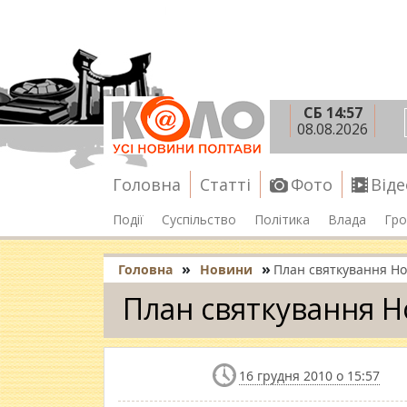
СБ 14:57
08.08.2026
Головна
Статті
Фото
Віде
Події
Суспільство
Політика
Влада
Гро
»
»
Головна
Новини
План святкування Но
План святкування Н
16 грудня 2010 о 15:57