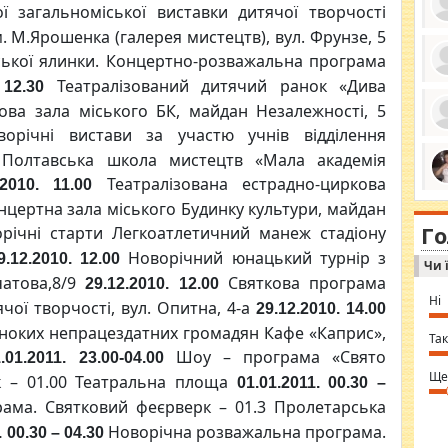
ї загальноміської виставки дитячої творчості
. М.Ярошенка (галерея мистецтв), вул. Фрунзе, 5
ської ялинки. Концертно-розважальна програма
Театралізований дитячий ранок «Дива
 12.30
ро
се
ова зала міського БК, майдан Незалежності, 5
да
ос
орічні вистави за участю учнів відділення
ін
 Полтавська школа мистецтв «Мала академія
за
тіл
Театралізована естрадно-циркова
.2010. 11.00
ком
bea
ми
цертна зала міського Будинку культури, майдан
tha
на
nig
Г
по
ічні старти Легкоатлетичний манеж стадіону
in 
Sol
Новорічний юнацький турнір з
9.12.2010. 12.00
Чи 
Ind
чатова,8/9
Святкова програма
gir
29.12.2010. 12.00
bod
Ні
чої творчості, вул. Опитна, 4-а
29.12.2010. 14.00
alw
Mir
иноких непрацездатних громадян Кафе «Каприс»,
you
Так
⇒ 
Шоу – програма «Свято
1.01.2011. 23.00-04.00
Ще
рк – 01.00 Театральна площа
01.01.2011. 00.30 –
ама. Святковий феєрверк – 01.3 Пролетарська
Новорічна розважальна програма.
. 00.30 – 04.30