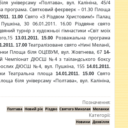
ля універсаму «Полтава», вул. Калініна, 45/4
 програма. Святковий феєрверк – 01.30 Площа
Свято «З Різдвом Христовим!» Палац
2011. 11.00
Пушкіна, 30 06.01.2011. 16.00 Різдвяне свято
двяний турнір з художньої гімнастики «Світ моїх
ого,15
Розважальна програма
13.01.2011. 15.00
Театралізоване свято «Нині Меланії,
1.2011. 17.00
линки Площа біля ОЦЕВУМ, вул. Жовтнева, 67
14-
й Чемпіонат ДЮСШ №4 з таїландського боксу
орослих ДЮСШ №4, вул. Пушкіна, 155
14.01.2011.
инки Театральна площа
Свято
14.01.2011. 15.00
оща біля універсаму «Полтава», вул. Калініна,
Позначення:
Полтава
Новий рік
Різдво
Святого Миколая
Меланки
Категорії:
Новини
Дозвілля