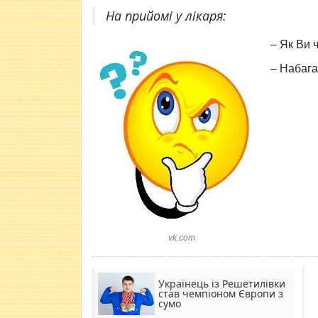
На прийомі у лікаря:
– Як Ви 
– Набага
vk.com
Українець із Решетилівки
став чемпіоном Європи з
сумо