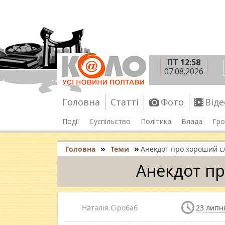
ПТ 12:58
07.08.2026
Головна
Статті
Фото
Віде
Події
Суспільство
Політика
Влада
Гро
»
»
Головна
Теми
Анекдот про хороший с
Анекдот пр
Наталія Сіробаб
23 липня