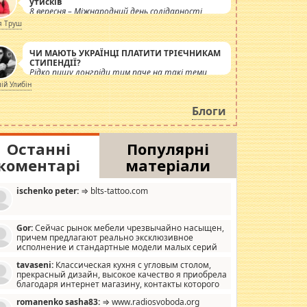
утисків
8 вересня – Міжнародний день солідарності
журналістів.
я Труш
ЧИ МАЮТЬ УКРАЇНЦІ ПЛАТИТИ ТРІЄЧНИКАМ
СТИПЕНДІЇ?
Рідко пишу лонгріди тим паче на такі теми,
але вже просто дістало! Обурюють сьогоднішні
лій Улибін
інсенуації навколо стипендіального питання.
Штучно роздувається ще одна соціальна
Блоги
катастрофа.
Останні
Популярні
коментарі
матеріали
ischenko peter:
⇒ blts-tattoo.com
Gor:
Сейчас рынок мебели чрезвычайно насыщен,
причем предлагают реально эксклюзивное
исполнение и стандартные модели малых серий
хонь, пока видел отличную кухонную мебель по
tavaseni:
Классическая кухня с угловым столом,
зайну, мало походит на стандартные формы, в MebelOk,
прекрасный дизайн, высокое качество я приобрела
еативненько и что главное - со вкусом все в порядке,
благодаря интернет магазину, контакты которого
з ненужных наворотов удорожающих мебель, а это не
 можете просмотреть https://mwood.com.ua.
следний фактор.
romanenko sasha83:
⇒ www.radiosvoboda.org