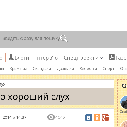
о
Блоги
Інтерв'ю
Спецпроекти
Газе
ші
Кримінал
Скандали
Дозвілля
Здоров'я
Спорт
Осв
О
лух
о хороший слух
Серг
 2014 о 14:37
1545