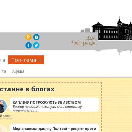
Вхід
Реєстрація
та
Топ-тема
іта
Афіша
станнє в блогах
КАПЛІНУ ПОГРОЖУЮТЬ УБИВСТВОМ
Вранці невідомі підкинули мені картинку-
попередження
ій Каплін
Медіа-консолідація у Полтаві – рецепт проти