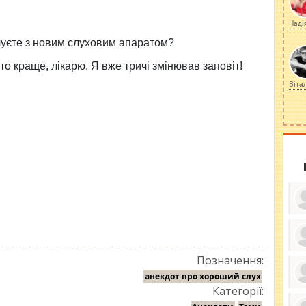
Наді
чуєте з новим слуховим апаратом?
то краще, лікарю. Я вже тричі змінював заповіт!
Віта
ку
Позначення:
ди
кр
анекдот про хороший слух
бе
Категорії:
вы
по