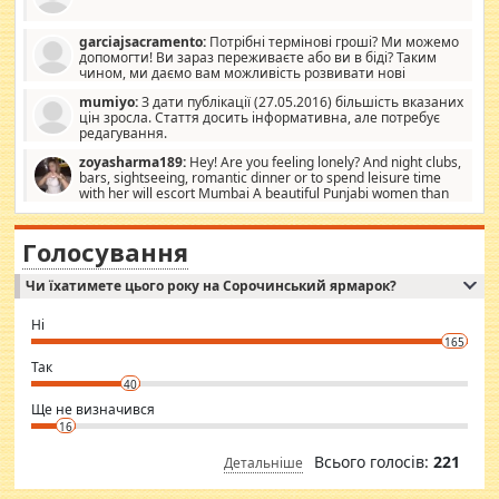
garciajsacramento:
Потрібні термінові гроші? Ми можемо
допомогти! Ви зараз переживаєте або ви в біді? Таким
чином, ми даємо вам можливість розвивати нові
розробки. Як багата людина, я почуваю себе зобов'язаним
mumiyo:
З дати публікації (27.05.2016) більшість вказаних
допомагати людям, які намагаються дати їм шанс. Кожен
цін зросла. Стаття досить інформативна, але потребує
заслуговує на другий шанс, і, оскільки влада не зможе, вони
редагування.
повинні приймати від інших. Для нас нема багато суми, і зрілість
ми визначаємо за взаємною згодою. Ні сюрпризів, ні додаткових
zoyasharma189:
Hey! Are you feeling lonely? And night clubs,
витрат, а тільки узгоджених сум і нічого іншого. Не чекайте і не
bars, sightseeing, romantic dinner or to spend leisure time
коментуйте цей пост. Введіть суму, яку ви хочете подати, і ми
with her will escort Mumbai A beautiful Punjabi women than
зв'яжемося з вами з усіма варіантами. зв'яжіться з нами
sexy escort companion in arms that you guys feel like 5 star luxury
сьогодні на garciajsacramento@gmail.com Вам потрібні термінові
hotel had to spend the night in their search for loved solitaire free
гроші? Ми можемо допомогти!
maintenance stops in Mumbai. Here we offer fair and very attractive
Голосування
woman "Love Solitaire" beautiful figure and shapely body shapes.
Independent escort in Mumbai, truthful, friendly and cheerful girl.
Чи їхатимете цього року на Сорочинський ярмарок?
WhatsApp via an easily can see the latest pictures of her body and the
godly. Variety is the spice of life, he believes, so always travel and
want to meet new people. Sakshi Mirchandani health and figure
Ні
conscious in order to keep yourself fit and regularly go to the health
165
club.
⇒ sakshimirchandani.com
Так
40
Ще не визначився
16
Всього голосів:
221
Детальніше