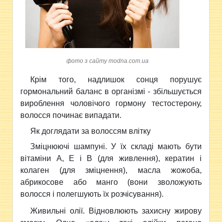
фото з сайту modna.com.ua
Крім того, надлишок сонця порушує
гормональний баланс в організмі - збільшується
вироблення чоловічого гормону тестостерону,
волосся починає випадати.
Як доглядати за волоссям влітку
Зміцнюючі шампуні. У їх складі мають бути
вітаміни А, Е і В (для живлення), кератин і
колаген (для зміцнення), масла жожоба,
абрикосове або манго (вони зволожують
волосся і полегшують їх розчісування).
Живильні олії. Відновлюють захисну жирову