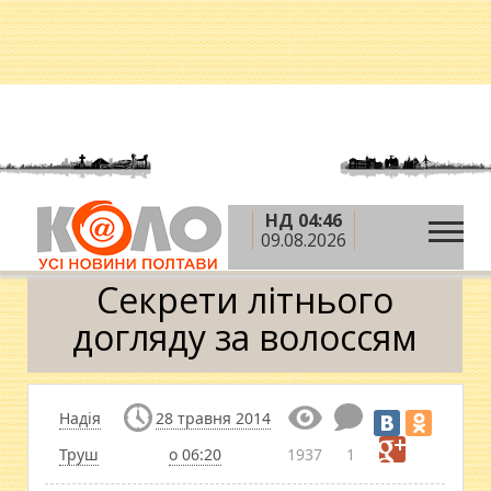
НД 04:46
»
»
Головна
Теми
Секрети літнього догляду за
09.08.2026
волоссям
Секрети літнього
догляду за волоссям
Надія
28 травня 2014
Труш
о 06:20
1937
1