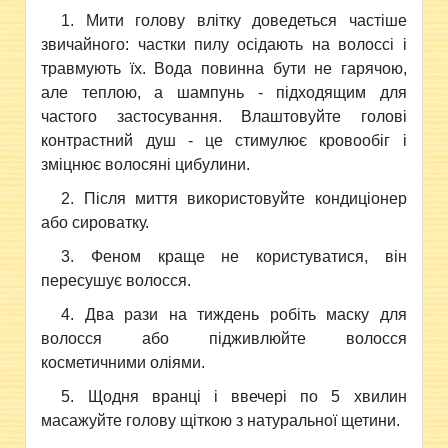
1. Мити голову влітку доведеться частіше
звичайного: частки пилу осідають на волоссі і
травмують їх. Вода повинна бути не гарячою,
але теплою, а шампунь - підходящим для
частого застосування. Влаштовуйте голові
контрастний душ - це стимулює кровообіг і
зміцнює волосяні цибулини.
2. Після миття використовуйте кондиціонер
або сироватку.
3. Феном краще не користуватися, він
пересушує волосся.
4. Два рази на тиждень робіть маску для
волосся або підживлюйте волосся
косметичними оліями.
5. Щодня вранці і ввечері по 5 хвилин
масажуйте голову щіткою з натуральної щетини.