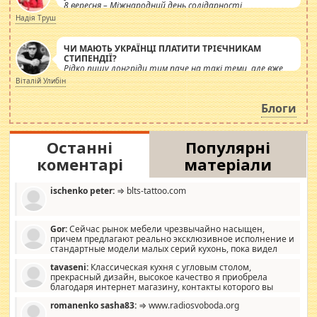
8 вересня – Міжнародний день солідарності
журналістів.
Надія Труш
ЧИ МАЮТЬ УКРАЇНЦІ ПЛАТИТИ ТРІЄЧНИКАМ
СТИПЕНДІЇ?
Рідко пишу лонгріди тим паче на такі теми, але вже
просто дістало! Обурюють сьогоднішні інсенуації
Віталій Улибін
навколо стипендіального питання. Штучно
роздувається ще одна соціальна катастрофа.
Блоги
Останні
Популярні
коментарі
матеріали
ischenko peter:
⇒ blts-tattoo.com
Gor:
Сейчас рынок мебели чрезвычайно насыщен,
причем предлагают реально эксклюзивное исполнение и
стандартные модели малых серий кухонь, пока видел
отличную кухонную мебель по дизайну, мало походит на
tavaseni:
Классическая кухня с угловым столом,
стандартные формы, в MebelOk, креативненько и что главное -
прекрасный дизайн, высокое качество я приобрела
со вкусом все в порядке, без ненужных наворотов удорожающих
благодаря интернет магазину, контакты которого вы
мебель, а это не последний фактор.
можете просмотреть https://mwood.com.ua.
romanenko sasha83:
⇒ www.radiosvoboda.org