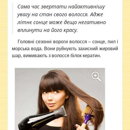
Сама час звертати найактивнішу
увагу на стан свого волосся. Адже
літнє сонце може дещо негативно
вплинути на його красу.
Головні сезонні вороги волосся – сонце, пил і
морська вода. Вони руйнують захисний жировий
шар, вимивають з волосся білок кератин.