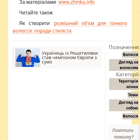
За матеріалами
www.zhinka.info
Читайте також
Як створити
розкішний об'єм для тонкого
волосся: поради стиліста
Позначення:
Українець із Решетилівки
Волосся
став чемпіоном Європи з
сумо
Догляд за
волоссям
Категорії:
Територія
жінки
Теми
Догляд за
собою
Волосся
Помітили
помилку?