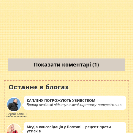
Показати коментарі (1)
Останнє в блогах
КАПЛІНУ ПОГРОЖУЮТЬ УБИВСТВОМ
Вранці невідомі підкинули мені картинку-попередження
Сергій Каплін
Медіа-консолідація у Полтаві – рецепт проти
утисків