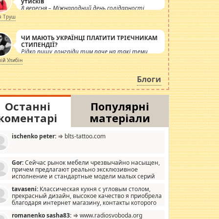
утисків
8 вересня – Міжнародний день солідарності
журналістів.
я Труш
ЧИ МАЮТЬ УКРАЇНЦІ ПЛАТИТИ ТРІЄЧНИКАМ
СТИПЕНДІЇ?
Рідко пишу лонгріди тим паче на такі теми,
але вже просто дістало! Обурюють сьогоднішні
лій Улибін
інсенуації навколо стипендіального питання.
Штучно роздувається ще одна соціальна
Блоги
катастрофа.
Останні
Популярні
коментарі
матеріали
ischenko peter:
⇒ blts-tattoo.com
Gor:
Сейчас рынок мебели чрезвычайно насыщен,
причем предлагают реально эксклюзивное
исполнение и стандартные модели малых серий
хонь, пока видел отличную кухонную мебель по
tavaseni:
Классическая кухня с угловым столом,
зайну, мало походит на стандартные формы, в MebelOk,
прекрасный дизайн, высокое качество я приобрела
еативненько и что главное - со вкусом все в порядке,
благодаря интернет магазину, контакты которого
з ненужных наворотов удорожающих мебель, а это не
 можете просмотреть https://mwood.com.ua.
следний фактор.
romanenko sasha83:
⇒ www.radiosvoboda.org