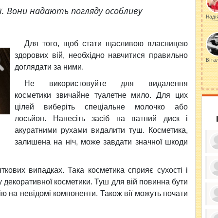
вії. Вони надають погляду особливу
Наді
Для того, щоб стати щасливою власницею
здорових вій, необхідно навчитися правильно
Віта
доглядати за ними.
Не використовуйте для видалення
косметики звичайне туалетне мило. Для цих
цілей виберіть спеціальне молочко або
лосьйон. Нанесіть засіб на ватний диск і
акуратними рухами видалити туш. Косметика,
залишена на ніч, може завдати значної шкоди
ткових випадках. Така косметика сприяє сухості і
у декоративної косметики. Туш для вій повинна бути
ку
ди
ію на невідомі компоненти. Також вії можуть почати
кр
бе
вы
по