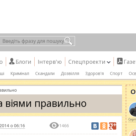
о
Блоги
Інтерв'ю
Спецпроекти
Газе
ші
Кримінал
Скандали
Дозвілля
Здоров'я
Спорт
Осв
О
равильно
а віями правильно
Серг
2014 о 06:16
1466