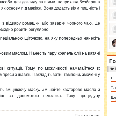
 засоби для догляду за віями, наприклад безбарвна
і як основу під макіяж. Вона додасть віям пишність і
ро
и з відвару ромашки або заварки чорного чаю. Це
се
обхідно робити регулярно.
да
ос
ін
 спеціальною щіточкою, на яку попередньо нанесіть
за
тіл
ком
bea
ми
ковим маслом. Нанесіть пару крапель олії на ватяні
tha
на
nig
Г
по
in 
Sol
ві ситуації. Тому, по можливості намагайтеся їх
Чи 
Ind
gir
преси з шавлії. Накладіть ватні тампони, змочені у
bod
Ні
alw
Mir
you
Так
іть зміцнюючу маску. Змішайте касторове масло з
⇒ 
міш за допомогою пензлика. Таку процедуру
Ще
Позначення: