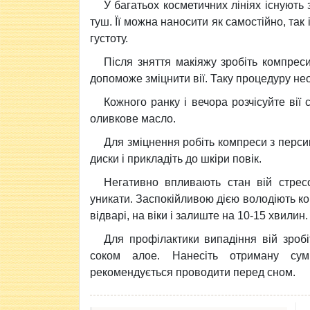
У багатьох косметичних лініях існують
туш. Її можна наносити як самостійно, так 
густоту.
Після зняття макіяжу зробіть компрес
допоможе зміцнити вії. Таку процедуру не
Кожного ранку і вечора розчісуйте вії
оливкове масло.
Для зміцнення робіть компреси з перси
диски і прикладіть до шкіри повік.
Негативно впливають стан вій стресо
уникати.
Заспокійливою дією володіють ком
відварі, на віки і залиште на 10-15 хвилин.
Для профілактики випадіння вій зроб
соком алое. Нанесіть отриману су
рекомендується проводити перед сном.