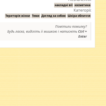
накладні вії
косметика
Категорії:
Територія жінки
Теми
Догляд за собою
Шкіра обличчя
Помітили помилку?
Будь ласка, виділіть її мишкою і натисніть
Ctrl +
Enter