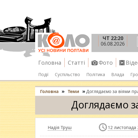
ЧТ 22:20
06.08.2026
Головна
Статті
Фото
Віде
Події
Суспільство
Політика
Влада
Гро
»
»
Головна
Теми
Доглядаємо за віями п
Доглядаємо з
Надія Труш
12 листопада 