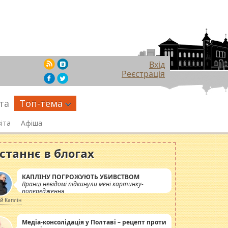
Вхід
Реєстрація
та
Топ-тема
іта
Афіша
станнє в блогах
КАПЛІНУ ПОГРОЖУЮТЬ УБИВСТВОМ
Вранці невідомі підкинули мені картинку-
попередження
ій Каплін
Медіа-консолідація у Полтаві – рецепт проти