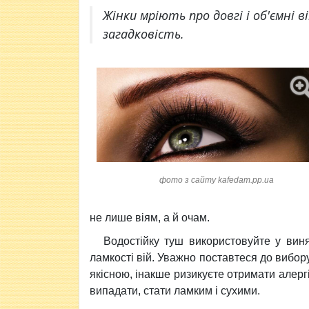
Жінки мріють про довгі і об'ємні 
загадковість.
фото з сайту kafedam.pp.ua
не лише віям, а й очам.
Водостійку туш використовуйте у виня
ламкості вій. Уважно поставтеся до вибор
якісною, інакше ризикуєте отримати алерг
випадати, стати ламким і сухими.