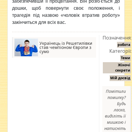
забезпечивши її процвітання. Він розіб'ється до
дошки, щоб повернути своє положення, і
трагедія під назвою «чоловік втратив роботу»
закінчиться для всіх вас.
Позначення:
Українець із Решетилівки
робота
став чемпіоном Європи з
Категорії:
сумо
Теми
Жіночі
секрети
Мій досвід
Помітили
помилку?
Будь
ласка,
виділіть її
мишкою і
натисніть