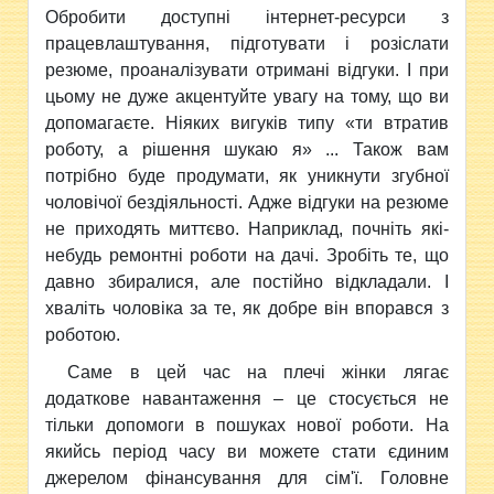
Обробити доступні інтернет-ресурси з
працевлаштування, підготувати і розіслати
резюме, проаналізувати отримані відгуки. І при
цьому не дуже акцентуйте увагу на тому, що ви
допомагаєте. Ніяких вигуків типу «ти втратив
роботу, а рішення шукаю я» ... Також вам
потрібно буде продумати, як уникнути згубної
чоловічої бездіяльності. Адже відгуки на резюме
не приходять миттєво. Наприклад, почніть які-
небудь ремонтні роботи на дачі. Зробіть те, що
давно збиралися, але постійно відкладали. І
хваліть чоловіка за те, як добре він впорався з
роботою.
Саме в цей час на плечі жінки лягає
додаткове навантаження –
це стосується не
тільки допомоги в пошуках нової роботи. На
якийсь період часу ви можете стати єдиним
джерелом фінансування для сім'ї. Головне