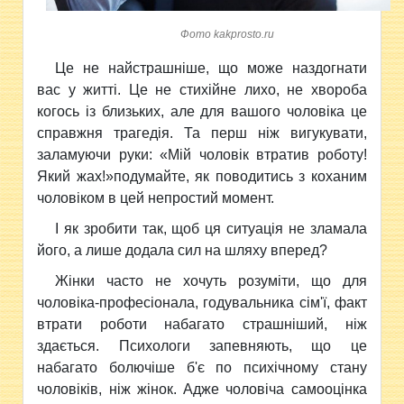
Фото kakprosto.ru
Це не найстрашніше, що може наздогнати
вас у житті. Це не стихійне лихо, не хвороба
когось із близьких, але для вашого чоловіка це
справжня трагедія. Та перш ніж вигукувати,
заламуючи руки: «Мій чоловік втратив роботу!
Який жах!»подумайте, як поводитись з коханим
чоловіком в цей непростий момент.
І як зробити так, щоб ця ситуація не зламала
його, а лише додала сил на шляху вперед?
Жінки часто не хочуть розуміти, що для
чоловіка-професіонала, годувальника сім'ї, факт
втрати роботи набагато страшніший, ніж
здається. Психологи запевняють, що це
набагато болючіше б'є по психічному стану
чоловіків, ніж жінок. Адже чоловіча самооцінка