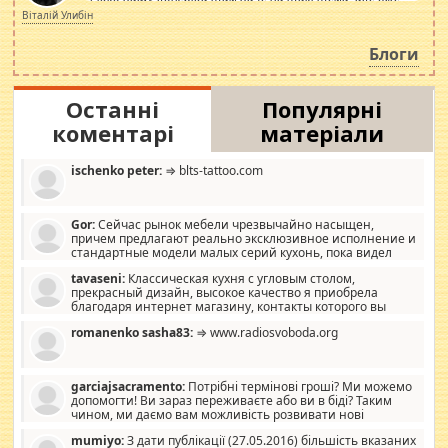
просто дістало! Обурюють сьогоднішні інсенуації
Віталій Улибін
навколо стипендіального питання. Штучно
роздувається ще одна соціальна катастрофа.
Блоги
Останні
Популярні
коментарі
матеріали
ischenko peter:
⇒ blts-tattoo.com
Gor:
Сейчас рынок мебели чрезвычайно насыщен,
причем предлагают реально эксклюзивное исполнение и
стандартные модели малых серий кухонь, пока видел
отличную кухонную мебель по дизайну, мало походит на
tavaseni:
Классическая кухня с угловым столом,
стандартные формы, в MebelOk, креативненько и что главное -
прекрасный дизайн, высокое качество я приобрела
со вкусом все в порядке, без ненужных наворотов удорожающих
благодаря интернет магазину, контакты которого вы
мебель, а это не последний фактор.
можете просмотреть https://mwood.com.ua.
romanenko sasha83:
⇒ www.radiosvoboda.org
garciajsacramento:
Потрібні термінові гроші? Ми можемо
допомогти! Ви зараз переживаєте або ви в біді? Таким
чином, ми даємо вам можливість розвивати нові
розробки. Як багата людина, я почуваю себе зобов'язаним
mumiyo:
З дати публікації (27.05.2016) більшість вказаних
допомагати людям, які намагаються дати їм шанс. Кожен