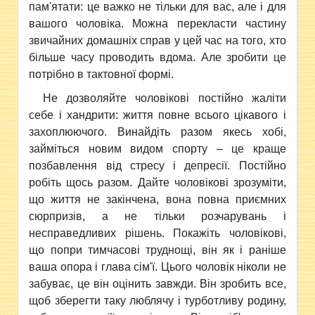
пам'ятати: це важко не тільки для вас, але і для
вашого чоловіка. Можна перекласти частину
звичайних домашніх справ у цей час на того, хто
більше часу проводить вдома. Але зробити це
потрібно в тактовної формі.
Не дозволяйте чоловікові постійно жаліти
себе і хандрити: життя повне всього цікавого і
захоплюючого. Винайдіть разом якесь хобі,
займіться новим видом спорту – це краще
позбавлення від стресу і депресії. Постійно
робіть щось разом. Дайте чоловікові зрозуміти,
що життя не закінчена, вона повна приємних
сюрпризів, а не тільки розчарувань і
несправедливих рішень. Покажіть чоловікові,
що попри тимчасові труднощі, він як і раніше
ваша опора і глава сім'ї. Цього чоловік ніколи не
забуває, це він оцінить завжди. Він зробить все,
щоб зберегти таку люблячу і турботливу родину,