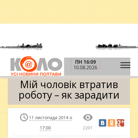
ПН 16:09
»
»
Головна
Теми
Мій чоловік втратив роботу –
10.08.2026
як зарадити
Мій чоловік втратив
роботу – як зарадити
11 листопада 2014 о
17:00
2201