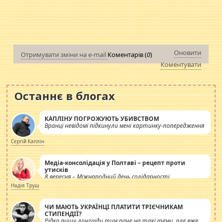
Оновити
Отримувати зміни на e-mail
Коментарів (
0
)
Коментувати
Останнє в блогах
КАПЛІНУ ПОГРОЖУЮТЬ УБИВСТВОМ
Вранці невідомі підкинули мені картинку-попередження
Сергій Каплін
Медіа-консолідація у Полтаві – рецепт проти
утисків
8 вересня – Міжнародний день солідарності
журналістів.
Надія Труш
ЧИ МАЮТЬ УКРАЇНЦІ ПЛАТИТИ ТРІЄЧНИКАМ
СТИПЕНДІЇ?
Рідко пишу лонгріди тим паче на такі теми, але вже