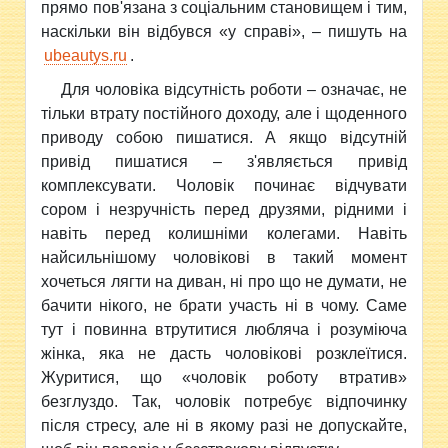
прямо пов'язана з соціальним становищем і тим,
наскільки він відбувся «у справі», – пишуть на
ubeautys.ru
.
Для чоловіка відсутність роботи – означає, не
тільки втрату постійного доходу, але і щоденного
приводу собою пишатися. А якщо відсутній
привід пишатися – з'являється привід
комплексувати. Чоловік починає відчувати
сором і незручність перед друзями, рідними і
навіть перед колишніми колегами. Навіть
найсильнішому чоловікові в такий момент
хочеться лягти на диван, ні про що не думати, не
бачити нікого, не брати участь ні в чому. Саме
тут і повинна втрутитися любляча і розуміюча
жінка, яка не дасть чоловікові розклеїтися.
Журитися, що «чоловік роботу втратив»
безглуздо. Так, чоловік потребує відпочинку
після стресу, але ні в якому разі не допускайте,