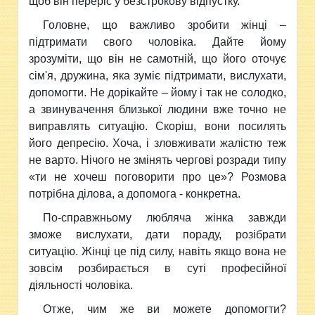
щоб він переріс у безстрокову відпустку.
Головне, що важливо зробити жінці –
підтримати свого чоловіка. Дайте йому
зрозуміти, що він не самотній, що його оточує
сім'я, дружина, яка зуміє підтримати, вислухати,
допомогти. Не дорікайте – йому і так не солодко,
а звинувачення близької людини вже точно не
виправлять ситуацію. Скоріш, вони посилять
його депресію. Хоча, і зловживати жалістю теж
не варто. Нічого не змінять чергові розради типу
«ти не хочеш поговорити про це»? Розмова
потрібна ділова, а допомога - конкретна.
По-справжньому любляча жінка завжди
зможе вислухати, дати пораду, розібрати
ситуацію. Жінці це під силу, навіть якщо вона не
зовсім розбирається в суті професійної
діяльності чоловіка.
Отже, чим же ви можете допомогти?