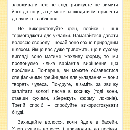
зловживати теж не слід: ризикуєте не вимити
його до кінця, а це може зашкодити їм, привести
до лупи і ослаблення.
Не використовуйте фен, плойки і інші
термогаджети для укладки. Намагайтеся давати
волоссю свободу – нехай воно сохне природним
шляхом. Якщо вас дуже тривожить, що в сухому
вигляді воно матиме жахливу форму, то ми
пропонуємо кілька варіантів вирішення цієї
проблеми. По-перше, ви можете обзавестися
спеціальними гребінцями для укладання – вони
творять чудеса. По-друге, візьміть за звичку
заплітати вологі пасма в косичку (тоді вони,
ставши сухими, збережуть форму локонів).
Третій спосіб – спробуйте використовувати
бігуді.
Захищайте волосся, коли йдете в басейн.
Хлор сушить волосся і призводить до посічки.