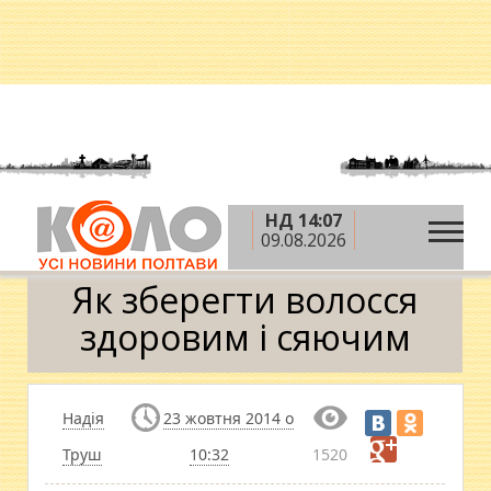
НД 14:07
»
»
Головна
Теми
Як зберегти волосся здоровим і
09.08.2026
сяючим
Як зберегти волосся
здоровим і сяючим
Надія
23 жовтня 2014 о
Труш
10:32
1520