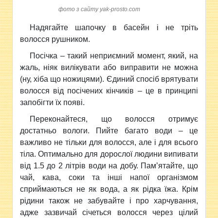
фото з сайту yak-prosto.com
Надягайте шапочку в басейн і не тріть
волосся рушником.
Посічка – такий неприємний момент, який, на
жаль, ніяк вилікувати або виправити не можна
(ну, хіба що ножицями). Єдиний спосіб врятувати
волосся від посічених кінчиків – це в принципі
запобігти їх появі.
Переконайтеся, що волосся отримує
достатньо вологи. Пийте багато води – це
важливо не тільки для волосся, але і для всього
тіла. Оптимально для дорослої людини випивати
від 1.5 до 2 літрів води на добу. Пам’ятайте, що
чай, кава, соки та інші напої організмом
сприймаються не як вода, а як рідка їжа. Крім
рідини також не забувайте і про харчування,
адже зазвичай січеться волосся через цілий