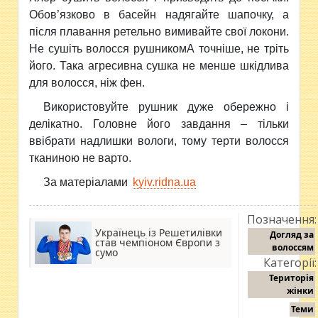
Обов’язково в басейн надягайте шапочку, а
після плавання ретельно вимивайте свої локони.
Не сушіть волосся рушникомА точніше, не тріть
його. Така агресивна сушка не менше шкідлива
для волосся, ніж фен.
Використовуйте рушник дуже обережно і
делікатно. Головне його завдання – тільки
ввібрати надлишки вологи, тому терти волосся
тканиною не варто.
За матеріалами
kyiv.ridna.ua
Позначення:
Українець із Решетилівки
Догляд за
став чемпіоном Європи з
волоссям
сумо
Категорії:
Територія
жінки
Теми