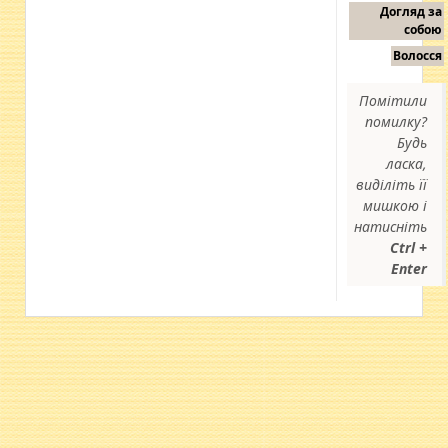
Догляд за
собою
Волосся
Помітили
помилку?
Будь
ласка,
виділіть її
мишкою і
натисніть
Ctrl +
Enter