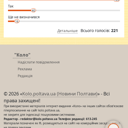
club.
⇒ sakshimirchandani.com
Так
40
Ще не визначився
16
Всього голосів:
221
Детальніше
"Коло"
Надіслати повідомлення
Реклама
Редакція
© 2026 «
Kolo.poltava.ua (Новини Полтави)
» - Всі
права захищені!
При використанні матеріалів інтернет-видання «Коло» на інших сайтах обов’язкове
гіперпосилання на сайт kolo.poltava.ua,
не закрите для індексації пошуковими системами.
Редактор - redaktor@kolo.poltava.ua Телефон редакції: 613-245
Матеріали позначені як ®, розміщуються на сайті на комерційних засадах, тобто
на правах реклами.