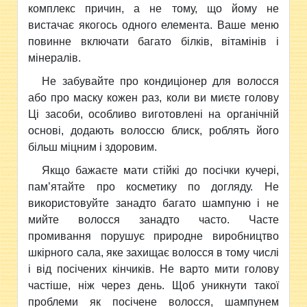
комплекс причин, а не тому, що йому не
вистачає якогось одного елемента. Ваше меню
повинне включати багато білків, вітамінів і
мінералів.
Не забувайте про кондиціонер для волосся
або про маску кожен раз, коли ви миєте голову
Ці засоби, особливо виготовлені на органічній
основі, додають волоссю блиск, роблять його
більш міцним і здоровим.
Якщо бажаєте мати стійкі до посічки кучері,
пам’ятайте про косметику по догляду. Не
використовуйте занадто багато шампуню і не
мийте волосся занадто часто. Часте
промивання порушує природне виробництво
шкірного сала, яке захищає волосся в тому числі
і від посічених кінчиків. Не варто мити голову
частіше, ніж через день. Щоб уникнути такої
проблеми як посічене волосся, шампунем