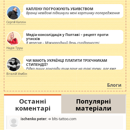
КАПЛІНУ ПОГРОЖУЮТЬ УБИВСТВОМ
Вранці невідомі підкинули мені картинку-попередження
Сергій Каплін
Медіа-консолідація у Полтаві – рецепт проти
утисків
8 вересня – Міжнародний день солідарності
журналістів.
Надія Труш
ЧИ МАЮТЬ УКРАЇНЦІ ПЛАТИТИ ТРІЄЧНИКАМ
СТИПЕНДІЇ?
Рідко пишу лонгріди тим паче на такі теми, але вже
просто дістало! Обурюють сьогоднішні інсенуації
Віталій Улибін
навколо стипендіального питання. Штучно
роздувається ще одна соціальна катастрофа.
Блоги
Останні
Популярні
коментарі
матеріали
ischenko peter:
⇒ blts-tattoo.com