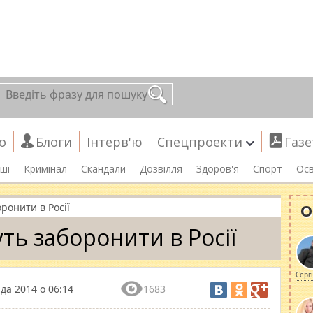
о
Блоги
Інтерв'ю
Спецпроекти
Газе
ші
Кримінал
Скандали
Дозвілля
Здоров'я
Спорт
Осв
О
ронити в Росії
ть заборонити в Росії
Серг
да 2014 о 06:14
1683