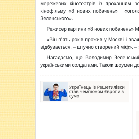
мережевих кінотеатрів із проханням р
кінофільму «8 нових побачень» і «ого
Зеленського».
Режисер картини «8 нових побачень» М
«Він п’ять років прожив у Москві і вв
відбувається, – штучно створений міф», –
Нагадаємо, що Володимир Зеленськи
українськими солдатами. Також шоумен д
Українець із Решетилівки
став чемпіоном Європи з
сумо