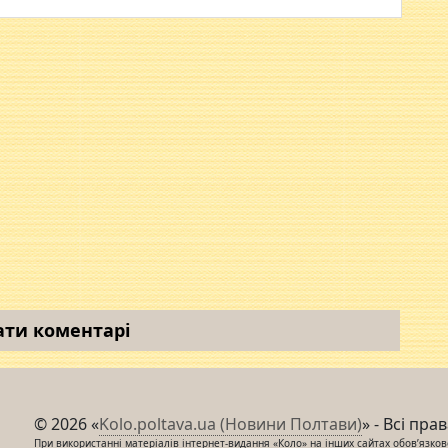
ати коментарі
© 2026 «
Kolo.poltava.ua (Новини Полтави)
» - Всі пра
При використанні матеріалів інтернет-видання «Коло» на інших сайтах обов’язкове