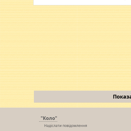
Показ
"Коло"
Надіслати повідомлення