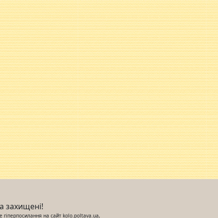
ва захищені!
 гіперпосилання на сайт kolo.poltava.ua,