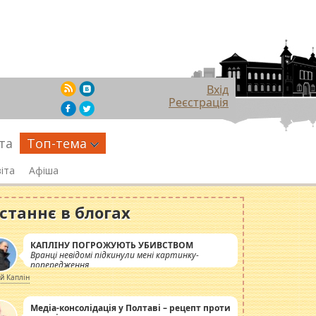
Вхід
Реєстрація
та
Топ-тема
іта
Афіша
станнє в блогах
КАПЛІНУ ПОГРОЖУЮТЬ УБИВСТВОМ
Вранці невідомі підкинули мені картинку-
попередження
ій Каплін
Медіа-консолідація у Полтаві – рецепт проти