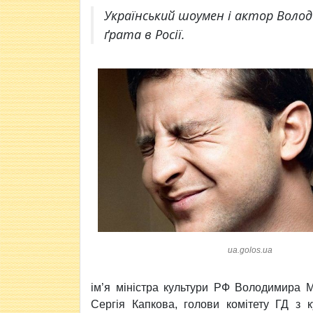
Український шоумен і актор Воло
ґрата в Росії.
ua.golos.ua
ім’я міністра культури РФ Володимира 
Сергія Капкова, голови комітету ГД з к