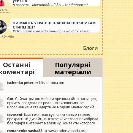
утисків
8 вересня – Міжнародний день солідарності
журналістів.
я Труш
ЧИ МАЮТЬ УКРАЇНЦІ ПЛАТИТИ ТРІЄЧНИКАМ
СТИПЕНДІЇ?
Рідко пишу лонгріди тим паче на такі теми,
але вже просто дістало! Обурюють сьогоднішні
лій Улибін
інсенуації навколо стипендіального питання.
Штучно роздувається ще одна соціальна
Блоги
катастрофа.
Останні
Популярні
коментарі
матеріали
ischenko peter:
⇒ blts-tattoo.com
Gor:
Сейчас рынок мебели чрезвычайно насыщен,
причем предлагают реально эксклюзивное
исполнение и стандартные модели малых серий
хонь, пока видел отличную кухонную мебель по
tavaseni:
Классическая кухня с угловым столом,
зайну, мало походит на стандартные формы, в MebelOk,
прекрасный дизайн, высокое качество я приобрела
еативненько и что главное - со вкусом все в порядке,
благодаря интернет магазину, контакты которого
з ненужных наворотов удорожающих мебель, а это не
 можете просмотреть https://mwood.com.ua.
следний фактор.
romanenko sasha83:
⇒ www.radiosvoboda.org