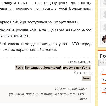
озглянути питання про недопущення до прокату
лошення персоною нон ґрата в Росії Володимира
ро
арюс Вайсберг заступився за «кварталівця».
се
да
ажає себе росіянином. А те, що зараз навколо нього
ос
ін
 заявив режисер.
за
тіл
й зі своєю командою виступав у зоні АТО перед
ком
bea
ми
опомагає пораненим військовим.
tha
на
nig
Г
по
in 
Sol
Позначення:
Чи 
Ind
gir
Росія
Володимир Зеленський
персона нон ґрата
bod
Ні
Категорії:
alw
Mir
Теми
you
Так
⇒ 
Помітили помилку?
Ще
Будь ласка, виділіть її мишкою і натисніть
Ctrl +
Enter