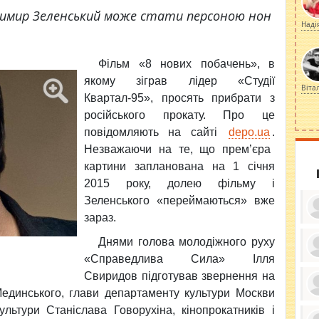
димир Зеленський може стати персоною нон
Наді
Фільм «8 нових
побачень», в
якому зіграв лідер «Студії
Віта
Квартал-95», просять прибрати з
російського прокату. Про це
повідомляють на сайті
depo.ua
.
Незважаючи на те, що прем’єра
картини запланована на 1 січня
2015 року, долею фільму і
Зеленського «переймаються» вже
зараз.
Днями голова молодіжного руху
«Справедлива Сила» Ілля
ку
Свиридов підготував звернення на
ди
кр
Мединського, глави департаменту культури Москви
бе
вы
по
ультури Станіслава Говорухіна, кінопрокатників і