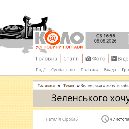
СБ 16:56
08.08.2026
Головна
Статті
Фото
Віде
Події
Суспільство
Політика
Влада
Гро
»
»
Головна
Теми
Зеленського хочуть забо
Зеленського хочу
Наталія Сіробаб
4 листопа