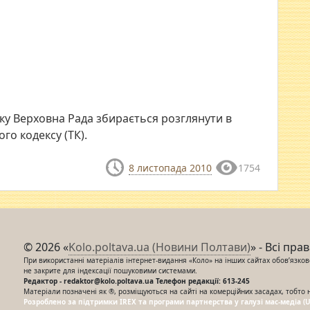
оку Верховна Рада збирається розглянути в
го кодексу (ТК).
8 листопада 2010
1754
© 2026 «
Kolo.poltava.ua (Новини Полтави)
» - Всі пра
При використанні матеріалів інтернет-видання «Коло» на інших сайтах обов’язкове
не закрите для індексації пошуковими системами.
Редактор - redaktor@kolo.poltava.ua Телефон редакції: 613-245
Матеріали позначені як ®, розміщуються на сайті на комерційних засадах, тобто 
Розроблено за підтримки IREX та програми партнерства у галузі мас-медіа (