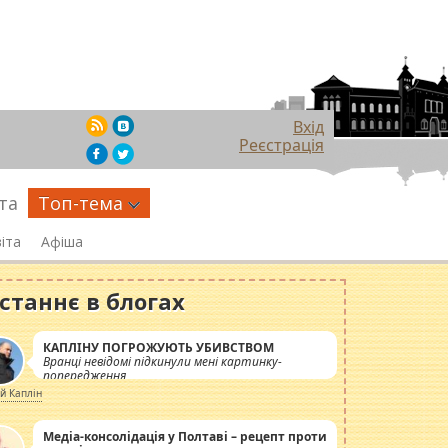
Вхід
Реєстрація
та
Топ-тема
іта
Афіша
станнє в блогах
КАПЛІНУ ПОГРОЖУЮТЬ УБИВСТВОМ
Вранці невідомі підкинули мені картинку-
попередження
ій Каплін
Медіа-консолідація у Полтаві – рецепт проти