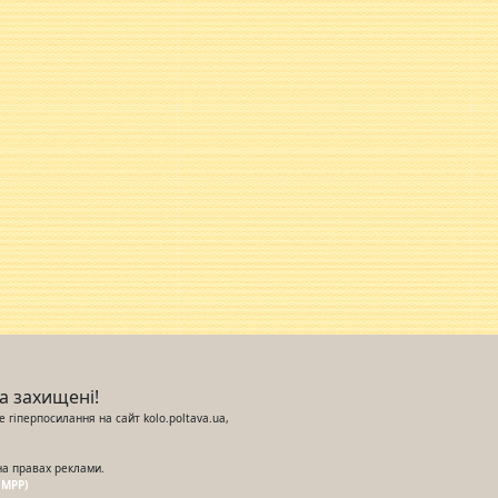
ва захищені!
 гіперпосилання на сайт kolo.poltava.ua,
на правах реклами.
UMPP)