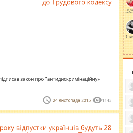
до Трудового кодексу
Наді
Віта
ідписав закон про "антидискримінаційну»
24 листопада 2015
1143
ку
ди
кр
бе
року відпустки українців будуть 28
вы
по