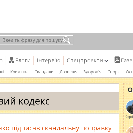
о
Блоги
Інтерв'ю
Спецпроекти
Газе
ші
Кримінал
Скандали
Дозвілля
Здоров'я
Спорт
Осв
О
вий кодекс
Серг
ко підписав скандальну поправку