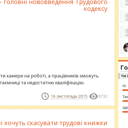
 – головні нововведення Трудового
кодексу
ро
се
да
ос
ін
за
тіл
ком
bea
ми
tha
на
nig
Г
по
in 
Sol
и камери на роботі, а працівників зможуть
Чи 
Ind
gir
таємниці та недостатню кваліфікацію.
bod
Ні
alw
Mir
16 листопада 2015
3732
you
Так
⇒ 
Ще
ні хочуть скасувати трудові книжки