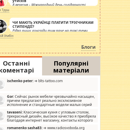
утисків
8 вересня – Міжнародний день солідарності
журналістів.
я Труш
ЧИ МАЮТЬ УКРАЇНЦІ ПЛАТИТИ ТРІЄЧНИКАМ
СТИПЕНДІЇ?
Рідко пишу лонгріди тим паче на такі теми,
але вже просто дістало! Обурюють сьогоднішні
лій Улибін
інсенуації навколо стипендіального питання.
Штучно роздувається ще одна соціальна
Блоги
катастрофа.
Останні
Популярні
коментарі
матеріали
ischenko peter:
⇒ blts-tattoo.com
Gor:
Сейчас рынок мебели чрезвычайно насыщен,
причем предлагают реально эксклюзивное
исполнение и стандартные модели малых серий
хонь, пока видел отличную кухонную мебель по
tavaseni:
Классическая кухня с угловым столом,
зайну, мало походит на стандартные формы, в MebelOk,
прекрасный дизайн, высокое качество я приобрела
еативненько и что главное - со вкусом все в порядке,
благодаря интернет магазину, контакты которого
з ненужных наворотов удорожающих мебель, а это не
 можете просмотреть https://mwood.com.ua.
следний фактор.
romanenko sasha83:
⇒ www.radiosvoboda.org