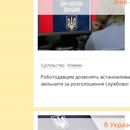
днів
Суспільство
Новини
Роботодавцям дозволять встановлюват
звільнити за розголошення службової 
В Украї