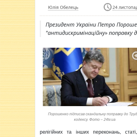
Юлія Обелець
24 листопад
Президент України Петро Порошен
"антидискримінаційну» поправку д
Порошенко підписав скандальну поправку до Тру
кодексу. Фото – 24tv.ua
релігійних та інших переконань, статі,