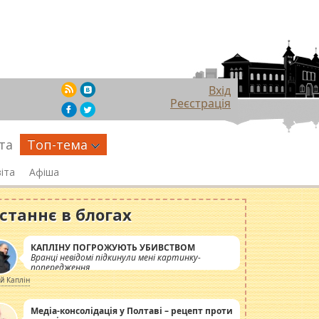
Вхід
Реєстрація
та
Топ-тема
іта
Афіша
станнє в блогах
КАПЛІНУ ПОГРОЖУЮТЬ УБИВСТВОМ
Вранці невідомі підкинули мені картинку-
попередження
ій Каплін
Медіа-консолідація у Полтаві – рецепт проти