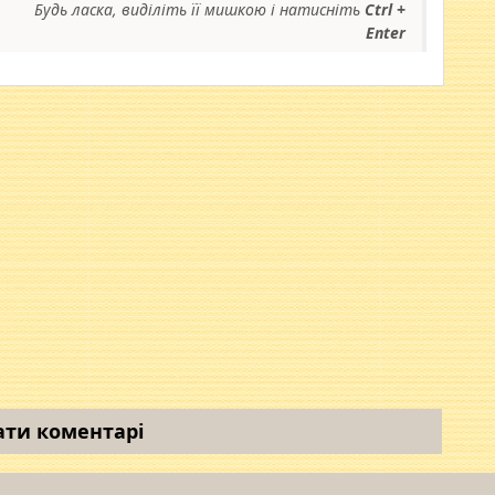
Будь ласка, виділіть її мишкою і натисніть
Ctrl +
Enter
ати коментарі