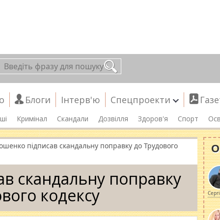
о
Блоги
Інтерв'ю
Спецпроекти
Газе
ші
Кримінал
Скандали
Дозвілля
Здоров'я
Спорт
Осв
О
ошенко підписав скандальну поправку до Трудового
в скандальну поправку
ового кодексу
Серг