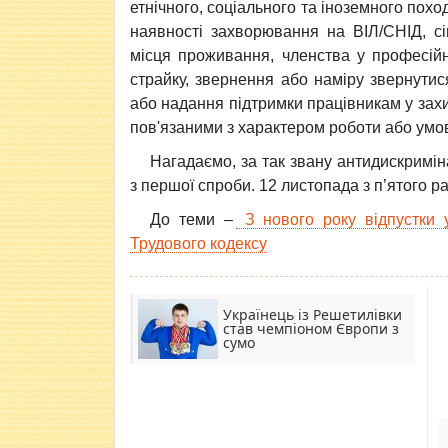
етнічного, соціального та іноземного поход
наявності захворювання на ВІЛ/СНІД, сі
місця проживання, членства у професійні
страйку, звернення або наміру звернутис
або надання підтримки працівникам у захи
пов'язаними з характером роботи або умов
Нагадаємо, за так звану антидискримін
з першої спроби. 12 листопада з п’ятого ра
До теми –
З нового року відпустки у
Трудового кодексу
Українець із Решетилівки
став чемпіоном Європи з
сумо