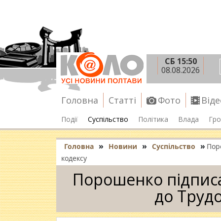
СБ 15:50
08.08.2026
Головна
Статті
Фото
Віде
Події
Суспільство
Політика
Влада
Гро
»
»
»
Головна
Новини
Суспільство
Пор
кодексу
Порошенко підписа
до Труд