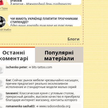
утисків
8 вересня – Міжнародний день солідарності
журналістів.
я Труш
ЧИ МАЮТЬ УКРАЇНЦІ ПЛАТИТИ ТРІЄЧНИКАМ
СТИПЕНДІЇ?
Рідко пишу лонгріди тим паче на такі теми,
але вже просто дістало! Обурюють сьогоднішні
лій Улибін
інсенуації навколо стипендіального питання.
Штучно роздувається ще одна соціальна
Блоги
катастрофа.
Останні
Популярні
коментарі
матеріали
ischenko peter:
⇒ blts-tattoo.com
Gor:
Сейчас рынок мебели чрезвычайно насыщен,
причем предлагают реально эксклюзивное
исполнение и стандартные модели малых серий
хонь, пока видел отличную кухонную мебель по
tavaseni:
Классическая кухня с угловым столом,
зайну, мало походит на стандартные формы, в MebelOk,
прекрасный дизайн, высокое качество я приобрела
еативненько и что главное - со вкусом все в порядке,
благодаря интернет магазину, контакты которого
з ненужных наворотов удорожающих мебель, а это не
 можете просмотреть https://mwood.com.ua.
следний фактор.
romanenko sasha83:
⇒ www.radiosvoboda.org