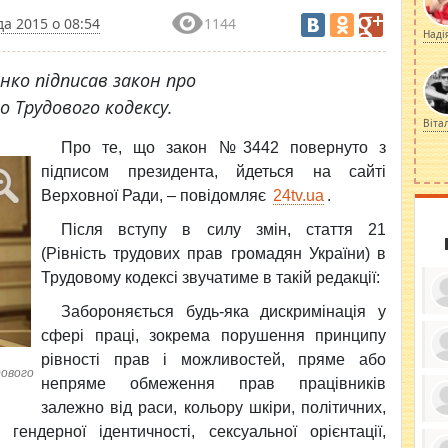
а 2015 о 08:54
1144
Наді
ко підписав закон про
о Трудового кодексу.
Віта
Про те, що закон №3442 повернуто з
підписом президента, йдеться на сайті
Верховної Ради, – повідомляє
24tv.ua
.
Після вступу в силу змін, стаття 21
(Рівність трудових прав громадян України) в
Трудовому кодексі звучатиме в такій редакції:
Забороняється будь-яка дискримінація у
сфері праці, зокрема порушення принципу
рівності прав і можливостей, пряме або
дового
ку
непряме обмеження прав працівників
ди
кр
залежно від раси, кольору шкіри, політичних,
бе
вы
по
 гендерної ідентичності, сексуальної орієнтації,