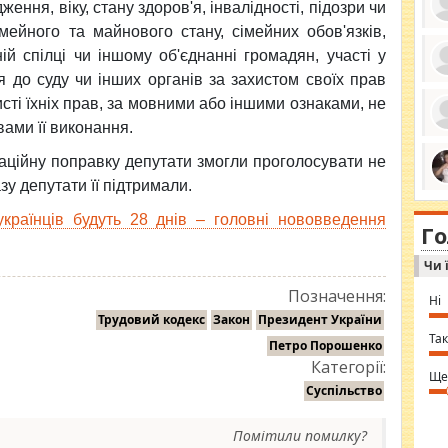
ження, віку, стану здоров'я, інвалідності, підозри чи
мейного та майнового стану, сімейних обов'язків,
й спілці чи іншому об'єднанні громадян, участі у
я до суду чи інших органів за захистом своїх прав
ро
се
сті їхніх прав, за мовними або іншими ознаками, не
да
ами її виконання.
ос
ін
за
аційну поправку депутати змогли проголосувати не
тіл
зу депутати її підтримали.
ком
bea
ми
tha
на
країнців будуть 28 днів – головні нововведення
nig
Г
по
in 
Sol
Чи 
Ind
gir
Позначення:
bod
Ні
alw
Трудовий кодекс
Закон
Президент України
Mir
you
Так
Петро Порошенко
⇒ 
Категорії:
Ще
Суспільство
Помітили помилку?