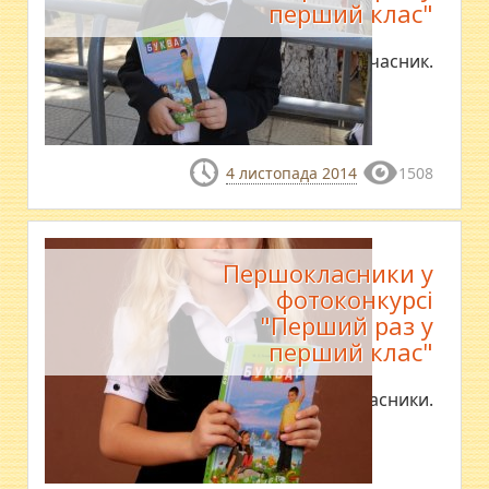
перший клас"
Останній учасник.
4 листопада 2014
1508
Першокласники у
фотоконкурсі
"Перший раз у
перший клас"
Нові учасники.