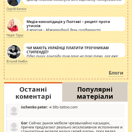
Сергій Каплін
Медіа-консолідація у Полтаві – рецепт проти
утисків
8 вересня – Міжнародний день солідарності
журналістів.
Надія Труш
ЧИ МАЮТЬ УКРАЇНЦІ ПЛАТИТИ ТРІЄЧНИКАМ
СТИПЕНДІЇ?
Рідко пишу лонгріди тим паче на такі теми, але вже
просто дістало! Обурюють сьогоднішні інсенуації
Віталій Улибін
навколо стипендіального питання. Штучно
роздувається ще одна соціальна катастрофа.
Блоги
Останні
Популярні
коментарі
матеріали
ischenko peter:
⇒ blts-tattoo.com
Gor:
Сейчас рынок мебели чрезвычайно насыщен,
причем предлагают реально эксклюзивное исполнение и
стандартные модели малых серий кухонь, пока видел