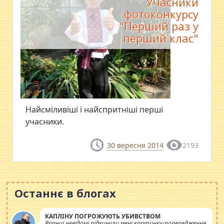
Учасники
фотоконкурсу
"Перший раз у
перший клас"
Найсміливіші і найспритніші перші
учасники.
30 вересня 2014
2193
Останнє в блогах
КАПЛІНУ ПОГРОЖУЮТЬ УБИВСТВОМ
Вранці невідомі підкинули мені картинку-попередження