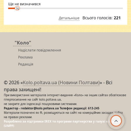
Ще не визначився
16
Всього голосів:
221
Детальніше
"Коло"
Надіслати повідомлення
Реклама
Редакція
© 2026 «
Kolo.poltava.ua (Новини Полтави)
» - Всі
права захищені!
При використанні матеріалів інтернет-видання «Коло» на інших сайтах обов’язкове
гіперпосилання на сайт kolo.poltava.ua,
не закрите для індексації пошуковими системами.
Редактор - redaktor@kolo.poltava.ua Телефон редакції: 613-245
Матеріали позначені як ®, розміщуються на сайті на комерційних засадах, тобто
на правах реклами.
Розроблено за підтримки IREX та програми партнерства у галузі мас-медіа
(UMPP)