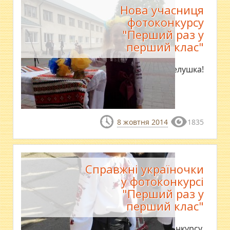
Нова учасниця
фотоконкурсу
"Перший раз у
перший клас"
Першокласниця-веселушка!
8 жовтня 2014
1835
Справжні україночки
у фотоконкурсі
"Перший раз у
перший клас"
Нові учасниці фотоконкурсу.