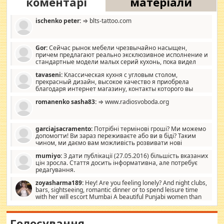
коментарі
матеріали
ischenko peter:
⇒ blts-tattoo.com
Gor:
Сейчас рынок мебели чрезвычайно насыщен,
причем предлагают реально эксклюзивное исполнение и
стандартные модели малых серий кухонь, пока видел
отличную кухонную мебель по дизайну, мало походит на
tavaseni:
Классическая кухня с угловым столом,
стандартные формы, в MebelOk, креативненько и что главное -
прекрасный дизайн, высокое качество я приобрела
со вкусом все в порядке, без ненужных наворотов удорожающих
благодаря интернет магазину, контакты которого вы
мебель, а это не последний фактор.
можете просмотреть https://mwood.com.ua.
romanenko sasha83:
⇒ www.radiosvoboda.org
garciajsacramento:
Потрібні термінові гроші? Ми можемо
допомогти! Ви зараз переживаєте або ви в біді? Таким
чином, ми даємо вам можливість розвивати нові
розробки. Як багата людина, я почуваю себе зобов'язаним
mumiyo:
З дати публікації (27.05.2016) більшість вказаних
допомагати людям, які намагаються дати їм шанс. Кожен
цін зросла. Стаття досить інформативна, але потребує
заслуговує на другий шанс, і, оскільки влада не зможе, вони
редагування.
повинні приймати від інших. Для нас нема багато суми, і зрілість
ми визначаємо за взаємною згодою. Ні сюрпризів, ні додаткових
zoyasharma189:
Hey! Are you feeling lonely? And night clubs,
витрат, а тільки узгоджених сум і нічого іншого. Не чекайте і не
bars, sightseeing, romantic dinner or to spend leisure time
коментуйте цей пост. Введіть суму, яку ви хочете подати, і ми
with her will escort Mumbai A beautiful Punjabi women than
зв'яжемося з вами з усіма варіантами. зв'яжіться з нами
sexy escort companion in arms that you guys feel like 5 star luxury
сьогодні на garciajsacramento@gmail.com Вам потрібні термінові
hotel had to spend the night in their search for loved solitaire free
гроші? Ми можемо допомогти!
maintenance stops in Mumbai. Here we offer fair and very attractive
Голосування