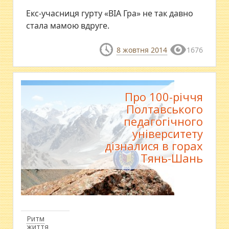
​Екс-учасниця гурту «ВІА Гра» не так давно
стала мамою вдруге.
8 жовтня 2014
1676
Про 100-річчя
Полтавського
педагогічного
університету
дізналися в горах
Тянь-Шань
Ритм
життя