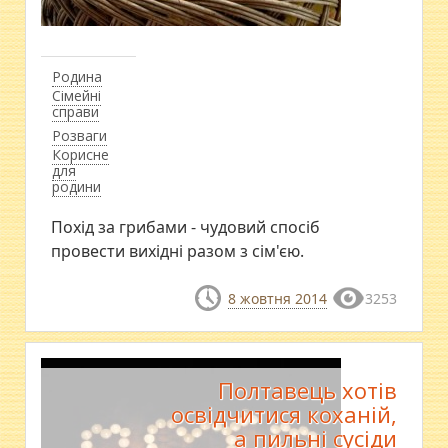
Родина
Сімейні
справи
Розваги
Корисне
для
родини
Похід за грибами - чудовий спосіб
провести вихідні разом з сім'єю.
8 жовтня 2014
3253
Полтавець хотів
освідчитися коханій,
а пильні сусіди