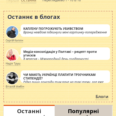
Перша
Остання
Переглядаємо 1 - 10 із 16
Останнє в блогах
КАПЛІНУ ПОГРОЖУЮТЬ УБИВСТВОМ
Вранці невідомі підкинули мені картинку-попередження
Сергій Каплін
Медіа-консолідація у Полтаві – рецепт проти
утисків
8 вересня – Міжнародний день солідарності
журналістів.
Надія Труш
ЧИ МАЮТЬ УКРАЇНЦІ ПЛАТИТИ ТРІЄЧНИКАМ
СТИПЕНДІЇ?
Рідко пишу лонгріди тим паче на такі теми, але вже
просто дістало! Обурюють сьогоднішні інсенуації
Віталій Улибін
навколо стипендіального питання. Штучно
роздувається ще одна соціальна катастрофа.
Блоги
Останні
Популярні