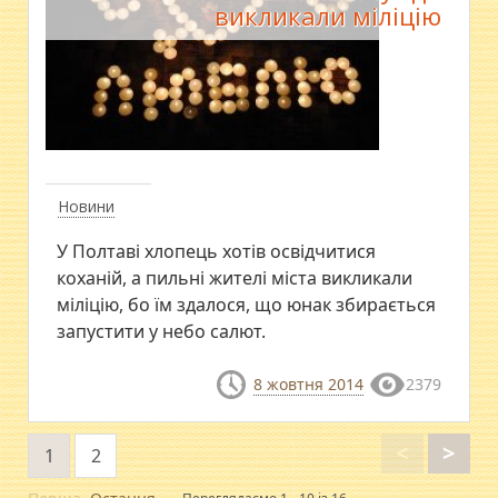
викликали міліцію
Новини
У Полтаві хлопець хотів освідчитися
коханій, а пильні жителі міста викликали
міліцію, бо їм здалося, що юнак збирається
запустити у небо салют.
8 жовтня 2014
2379
<
>
1
2