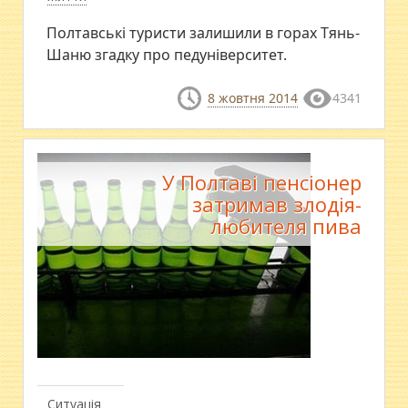
Полтавські туристи залишили в горах Тянь-
Шаню згадку про педуніверситет.
8 жовтня 2014
4341
У Полтаві пенсіонер
затримав злодія-
любителя пива
Ситуація