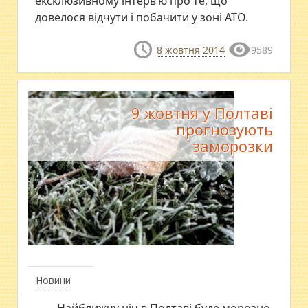
ексклюзивному інтерв’ю про те, що
довелося відчути і побачити у зоні АТО.
8 жовтня 2014
9589
9 жовтня у Полтаві
прогнозують
заморозки
Новини
Найближчу ніч в Полтаві буде морозно.