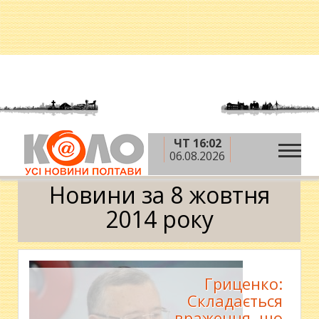
ЧТ 16:02
»
»
»
Головна
2014 рік
жовтень
8 жовтня
06.08.2026
Календар
Новини за 8 жовтня
2014 року
Гриценко:
Складається
враження, що