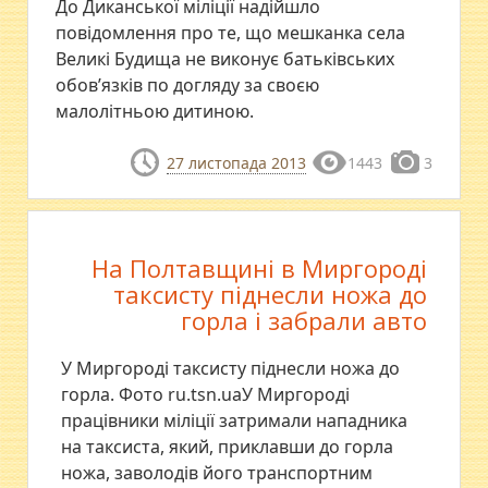
До Диканської міліції надійшло
повідомлення про те, що мешканка села
Великі Будища не виконує батьківських
обов’язків по догляду за своєю
малолітньою дитиною.
27 листопада 2013
1443
3
На Полтавщині в Миргороді
таксисту піднесли ножа до
горла і забрали авто
У Миргороді таксисту піднесли ножа до
горла. Фото ru.tsn.uaУ Миргороді
працівники міліції затримали нападника
на таксиста, який, приклавши до горла
ножа, заволодів його транспортним