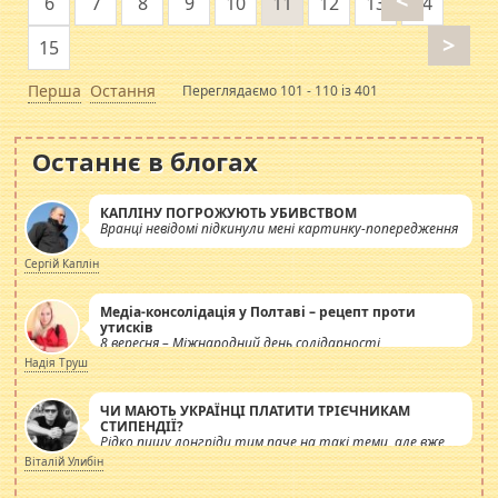
<
6
7
8
9
10
11
12
13
14
>
15
Перша
Остання
Переглядаємо 101 - 110 із 401
Останнє в блогах
КАПЛІНУ ПОГРОЖУЮТЬ УБИВСТВОМ
Вранці невідомі підкинули мені картинку-попередження
Сергій Каплін
Медіа-консолідація у Полтаві – рецепт проти
утисків
8 вересня – Міжнародний день солідарності
журналістів.
Надія Труш
ЧИ МАЮТЬ УКРАЇНЦІ ПЛАТИТИ ТРІЄЧНИКАМ
СТИПЕНДІЇ?
Рідко пишу лонгріди тим паче на такі теми, але вже
просто дістало! Обурюють сьогоднішні інсенуації
Віталій Улибін
навколо стипендіального питання. Штучно
роздувається ще одна соціальна катастрофа.