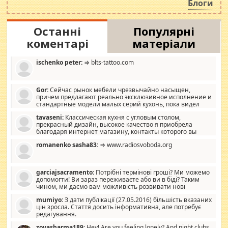
Блоги
Останні
Популярні
коментарі
матеріали
ischenko peter:
⇒ blts-tattoo.com
Gor:
Сейчас рынок мебели чрезвычайно насыщен,
причем предлагают реально эксклюзивное исполнение и
стандартные модели малых серий кухонь, пока видел
отличную кухонную мебель по дизайну, мало походит на
tavaseni:
Классическая кухня с угловым столом,
стандартные формы, в MebelOk, креативненько и что главное -
прекрасный дизайн, высокое качество я приобрела
со вкусом все в порядке, без ненужных наворотов удорожающих
благодаря интернет магазину, контакты которого вы
мебель, а это не последний фактор.
можете просмотреть https://mwood.com.ua.
romanenko sasha83:
⇒ www.radiosvoboda.org
garciajsacramento:
Потрібні термінові гроші? Ми можемо
допомогти! Ви зараз переживаєте або ви в біді? Таким
чином, ми даємо вам можливість розвивати нові
розробки. Як багата людина, я почуваю себе зобов'язаним
mumiyo:
З дати публікації (27.05.2016) більшість вказаних
допомагати людям, які намагаються дати їм шанс. Кожен
цін зросла. Стаття досить інформативна, але потребує
заслуговує на другий шанс, і, оскільки влада не зможе, вони
редагування.
повинні приймати від інших. Для нас нема багато суми, і зрілість
ми визначаємо за взаємною згодою. Ні сюрпризів, ні додаткових
zoyasharma189:
Hey! Are you feeling lonely? And night clubs,