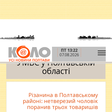
ПТ 13:22
»
Головна
УМВС у Полтавській області
07.08.2026
УМВС у Полтавській
області
Різанина в Полтавському
районі: нетверезий чоловік
поранив трьох товаришів