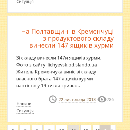
Ситуація
На Полтавщині в Кременчуці
з продуктового складу
винесли 147 ящиків хурми
Зі складу винесли 147и ящиків хурми.
Фото з сайту ilichyevsk.od.slando.ua
Житель Кременчука виніс зі складу
власного брата 147 ящиків хурми
вартістю у 19 тисяч гривень.
22 листопада 2013
786
Новини
Ситуація