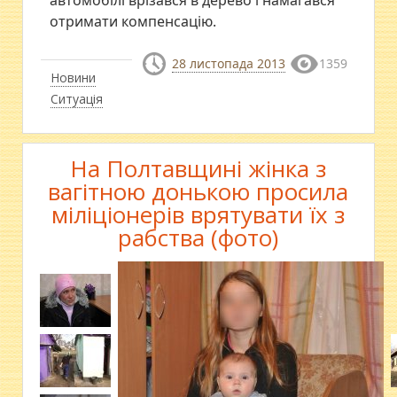
автомобілі врізався в дерево і намагався
отримати компенсацію.
28 листопада 2013
1359
Новини
Ситуація
На Полтавщині жінка з
вагітною донькою просила
міліціонерів врятувати їх з
рабства (фото)