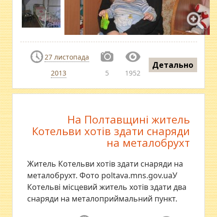
27 листопада
Детально
2013
5
1952
На Полтавщині житель
Котельви хотів здати снаряди
на металобрухт
Житель Котельви хотів здати снаряди на
металобрухт. Фото poltava.mns.gov.uaУ
Котельві місцевий житель хотів здати два
снаряди на металоприймальний пункт.