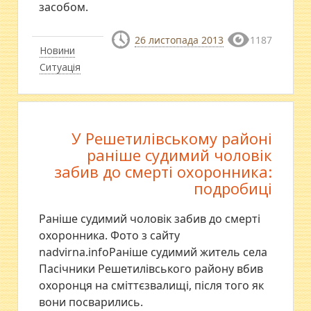
засобом.
26 листопада 2013
1187
Новини
Ситуація
У Решетилівському районі
раніше судимий чоловік
забив до смерті охоронника:
подробиці
Раніше судимий чоловік забив до смерті
охоронника. Фото з сайту
nadvirna.infoРаніше судимий житель села
Пасічники Решетилівського району вбив
охоронця на сміттєзвалищі, після того як
вони посварились.