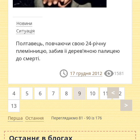
Новини
Ситуація
Полтавець, повчаючи свою 24-річну
племінницю, забив її дерев’яною палицею
до смерті.
17 грудня 2012
1581
<
4
5
6
7
8
9
10
11
12
>
13
Перша
Остання
Переглядаємо 81 - 90 із 176
Останнє в блогах