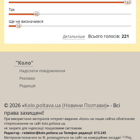
conscious in order to keep yourself fit and regularly go to the health
165
club.
⇒ sakshimirchandani.com
Так
40
Ще не визначився
16
Всього голосів:
221
Детальніше
"Коло"
Надіслати повідомлення
Реклама
Редакція
© 2026 «
Kolo.poltava.ua (Новини Полтави)
» - Всі
права захищені!
При використанні матеріалів інтернет-видання «Коло» на інших сайтах обов’язкове
гіперпосилання на сайт kolo.poltava.ua,
не закрите для індексації пошуковими системами.
Редактор - redaktor@kolo.poltava.ua Телефон редакції: 613-245
Матеріали позначені як ®, розміщуються на сайті на комерційних засадах, тобто