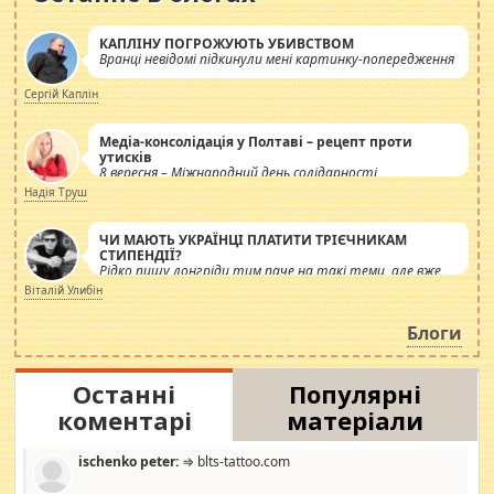
КАПЛІНУ ПОГРОЖУЮТЬ УБИВСТВОМ
Вранці невідомі підкинули мені картинку-попередження
Сергій Каплін
Медіа-консолідація у Полтаві – рецепт проти
утисків
8 вересня – Міжнародний день солідарності
журналістів.
Надія Труш
ЧИ МАЮТЬ УКРАЇНЦІ ПЛАТИТИ ТРІЄЧНИКАМ
СТИПЕНДІЇ?
Рідко пишу лонгріди тим паче на такі теми, але вже
просто дістало! Обурюють сьогоднішні інсенуації
Віталій Улибін
навколо стипендіального питання. Штучно
роздувається ще одна соціальна катастрофа.
Блоги
Останні
Популярні
коментарі
матеріали
ischenko peter:
⇒ blts-tattoo.com