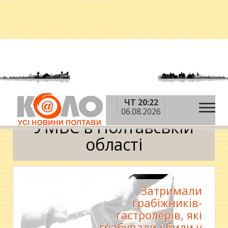
ЧТ 20:22
»
Головна
УМВС в Полтавській області
06.08.2026
УМВС в Полтавській
області
Затримали
грабіжників-
гастролерів, які
грабували і били у