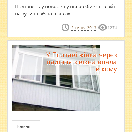
Полтавець у новорічну ніч розбив сіті-лайт
на зупинці «5-та школа».
2 січня 2013
1274
У Полтаві жінка через
падіння з вікна впала
в кому
Новини