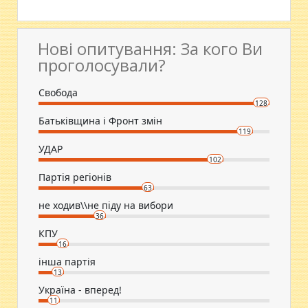
Нові опитування: За кого Ви
проголосували?
Свобода
128
Батьківщина і Фронт змін
119
УДАР
102
Партія регіонів
63
не ходив\\не піду на вибори
36
КПУ
16
інша партія
13
Україна - вперед!
11