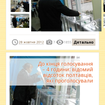
Детально
28 жовтня 2012
7
1855
До кінця голосування
– 4 години: відомий
відсоток полтавців,
які проголосували