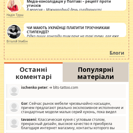
Медіа-консолідація у Полтаві – рецепт проти
утисків
8 вересня – Міжнародний день солідарності
журналістів.
Надія Труш
ЧИ МАЮТЬ УКРАЇНЦІ ПЛАТИТИ ТРІЄЧНИКАМ
СТИПЕНДІЇ?
Рідко пишу лонгріди тим паче на такі теми, але вже
просто дістало! Обурюють сьогоднішні інсенуації
Віталій Улибін
навколо стипендіального питання. Штучно
роздувається ще одна соціальна катастрофа.
Блоги
Останні
Популярні
коментарі
матеріали
ischenko peter:
⇒ blts-tattoo.com
Gor:
Сейчас рынок мебели чрезвычайно насыщен,
причем предлагают реально эксклюзивное исполнение и
стандартные модели малых серий кухонь, пока видел
отличную кухонную мебель по дизайну, мало походит на
tavaseni:
Классическая кухня с угловым столом,
стандартные формы, в MebelOk, креативненько и что главное -
прекрасный дизайн, высокое качество я приобрела
со вкусом все в порядке, без ненужных наворотов удорожающих
благодаря интернет магазину, контакты которого вы
мебель, а это не последний фактор.
можете просмотреть https://mwood.com.ua.