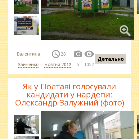
Валентина
28
Детально
Зайченко
жовтня 2012
5
1052
Як у Полтаві голосували
кандидати у нардепи:
Олександр Залужний (фото)