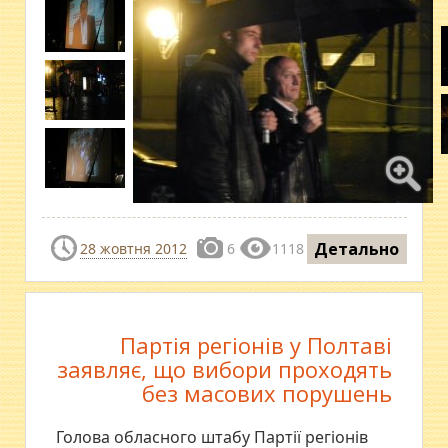
Детально
28 жовтня 2012
6
1118
Партія регіонів у Полтаві
заявляє, що вибори проходять
без масових порушень
Голова обласного штабу Партії регіонів