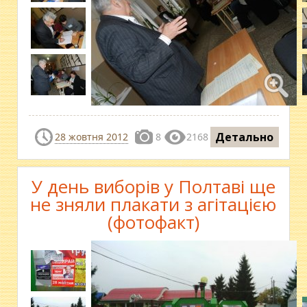
Детально
28 жовтня 2012
8
2168
У день виборів у Полтаві ще
не зняли плакати з агітацією
(фотофакт)