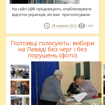
На сайті ЦВК продовжують опубліковувати
відсоток українців, які вже проголосували.
28 жовтня 2012
1268
Полтавці голосують: вибори
на Леваді без черг і без
порушень (фото)