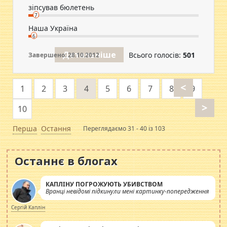
зіпсував бюлетень
7
Наша Україна
6
Детальніше
Всього голосів:
501
Завершено: 28.10.2012
<
1
2
3
4
5
6
7
8
9
>
10
Перша
Остання
Переглядаємо 31 - 40 із 103
Останнє в блогах
КАПЛІНУ ПОГРОЖУЮТЬ УБИВСТВОМ
Вранці невідомі підкинули мені картинку-попередження
Сергій Каплін