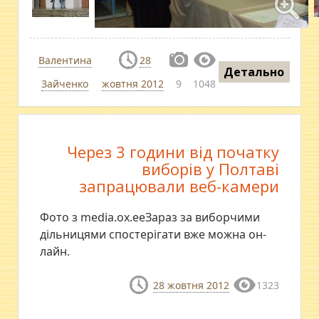
Валентина
28
Детально
Зайченко
жовтня 2012
9
1048
Через 3 години від початку
виборів у Полтаві
запрацювали веб-камери
Фото з media.ox.eeЗараз за виборчими
дільницями спостерігати вже можна он-
лайн.
28 жовтня 2012
1323