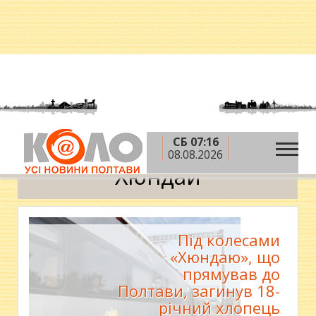
СБ 07:16
»
Головна
Хюндай
08.08.2026
Хюндай
Під колесами
«Хюндаю», що
прямував до
Полтави, загинув 18-
річний хлопець