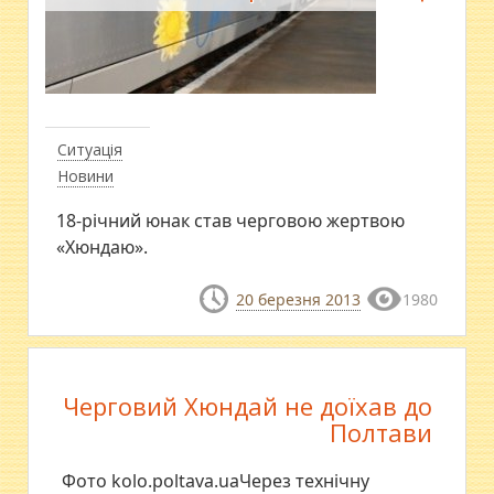
Ситуація
Новини
18-річний юнак став черговою жертвою
«Хюндаю».
20 березня 2013
1980
Черговий Хюндай не доїхав до
Полтави
Фото kolo.poltava.uaЧерез технічну