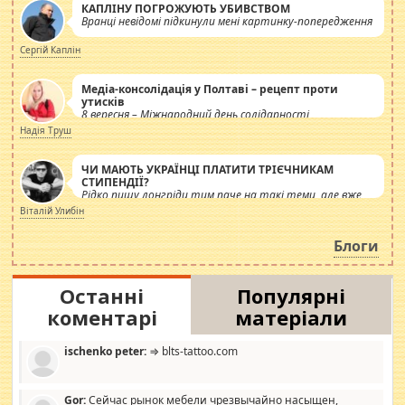
КАПЛІНУ ПОГРОЖУЮТЬ УБИВСТВОМ
Вранці невідомі підкинули мені картинку-попередження
Сергій Каплін
Медіа-консолідація у Полтаві – рецепт проти
утисків
8 вересня – Міжнародний день солідарності
журналістів.
Надія Труш
ЧИ МАЮТЬ УКРАЇНЦІ ПЛАТИТИ ТРІЄЧНИКАМ
СТИПЕНДІЇ?
Рідко пишу лонгріди тим паче на такі теми, але вже
просто дістало! Обурюють сьогоднішні інсенуації
Віталій Улибін
навколо стипендіального питання. Штучно
роздувається ще одна соціальна катастрофа.
Блоги
Останні
Популярні
коментарі
матеріали
ischenko peter:
⇒ blts-tattoo.com
Gor:
Сейчас рынок мебели чрезвычайно насыщен,