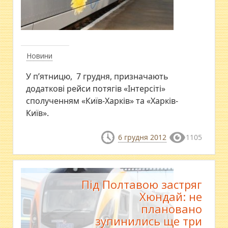
Новини
У п’ятницю, 7 грудня, призначають
додаткові рейси потягів «Інтерсіті»
сполученням «Київ-Харків» та «Харків-
Київ».
6 грудня 2012
1105
Під Полтавою застряг
Хюндай: не
плановано
зупинились ще три