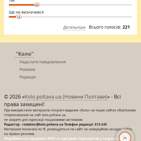
Так
40
Ще не визначився
16
Всього голосів:
221
Детальніше
"Коло"
Надіслати повідомлення
Реклама
Редакція
© 2026 «
Kolo.poltava.ua (Новини Полтави)
» - Всі
права захищені!
При використанні матеріалів інтернет-видання «Коло» на інших сайтах обов’язкове
гіперпосилання на сайт kolo.poltava.ua,
не закрите для індексації пошуковими системами.
Редактор - redaktor@kolo.poltava.ua Телефон редакції: 613-245
Матеріали позначені як ®, розміщуються на сайті на комерційних засадах, тобто
на правах реклами.
Розроблено за підтримки IREX та програми партнерства у галузі мас-медіа