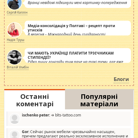
Вранці невідомі підкинули мені картинку-попередження
Сергій Каплін
Медіа-консолідація у Полтаві – рецепт проти
утисків
8 вересня – Міжнародний день солідарності
журналістів.
Надія Труш
ЧИ МАЮТЬ УКРАЇНЦІ ПЛАТИТИ ТРІЄЧНИКАМ
СТИПЕНДІЇ?
Рідко пишу лонгріди тим паче на такі теми, але вже
просто дістало! Обурюють сьогоднішні інсенуації
Віталій Улибін
навколо стипендіального питання. Штучно
роздувається ще одна соціальна катастрофа.
Блоги
Останні
Популярні
коментарі
матеріали
ischenko peter:
⇒ blts-tattoo.com
Gor:
Сейчас рынок мебели чрезвычайно насыщен,
причем предлагают реально эксклюзивное исполнение и