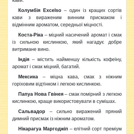
кави.
Колумбія Excelso
– один із кращих сортів
кави з вираженим винним присмаком і
відмінним ароматом, середньої міцності.
Коста-Ріка
– міцний насичений аромат і смак
із сильною кислинкою, який нагадує добре
витримане вино.
Індія
– містить найменшу кількість кофеїну,
аромат і смак міцний, багатий.
Мексика
– міцна кава, смак з ніжним
горіховим відтінком і легкою кислинкою.
Папуа Нова Гвінея
– смак помірний з легкою
кислинкою, краще використовувати в сумішах.
Сальвадор
– сильно виражений пряний
димний присмак із ніжним ароматом.
Нікарагуа Маргоджіп
– елітний сорт преміум