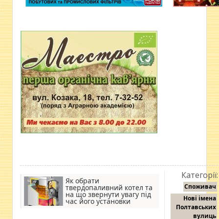
Категорії:
Як обрати
Споживач
твердопаливний котел та
на що звернути увагу під
Нові імена
час його установки
Полтавських
вулиць