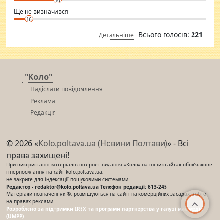
40
Ще не визначився
16
Всього голосів:
221
Детальніше
"Коло"
Надіслати повідомлення
Реклама
Редакція
© 2026 «
Kolo.poltava.ua (Новини Полтави)
» - Всі
права захищені!
При використанні матеріалів інтернет-видання «Коло» на інших сайтах обов’язкове
гіперпосилання на сайт kolo.poltava.ua,
не закрите для індексації пошуковими системами.
Редактор - redaktor@kolo.poltava.ua Телефон редакції: 613-245
Матеріали позначені як ®, розміщуються на сайті на комерційних засадах, тобто
на правах реклами.
Розроблено за підтримки IREX та програми партнерства у галузі мас-медіа
(UMPP)