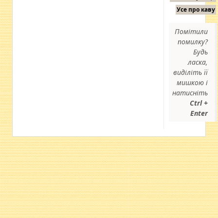
Усе про каву
Помітили
помилку?
Будь
ласка,
виділіть її
мишкою і
натисніть
Ctrl +
Enter