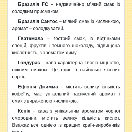
Бразилія FC
– надзвичайно м’який смак із
солодким присмаком.
Бразилія Сантос
– м’який смак із кислинкою,
аромат – солодкуватий.
Гватемала
– гострий смак, із відтінками
спецій, фруктів і темного шоколаду, підвищена
кислотність, з ароматом диму.
Гондурас
– кава характерна своєю міцністю,
ніжним смаком. Це один з найбільш якісних
сортів.
Ефіопія Джимма
– містить велику кількість
кофеїну, має унікальний насичений аромат і
смак з вираженою кислинкою.
Кенія
– кава з унікальним ароматом чорної
смородини, містить велику кількість кислот.
Вважається однією із кращих країн-виробників