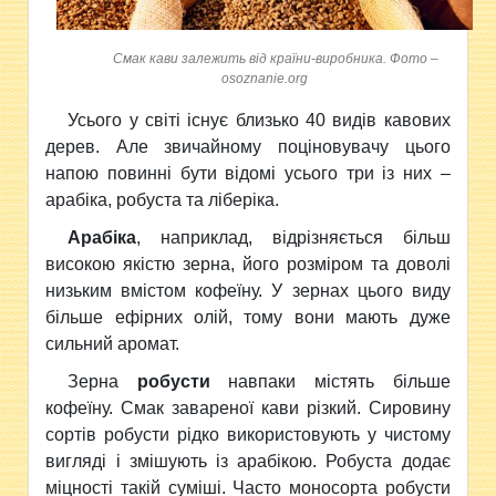
Смак кави залежить від країни-виробника. Фото –
osoznanie.org
Усього у світі існує близько 40 видів кавових
дерев. Але звичайному поціновувачу цього
напою повинні бути відомі усього три із них –
арабіка, робуста та ліберіка.
Арабіка
, наприклад, відрізняється більш
високою якістю зерна, його розміром та доволі
низьким вмістом кофеїну. У зернах цього виду
більше ефірних олій, тому вони мають дуже
сильний аромат.
Зерна
робусти
навпаки містять більше
кофеїну. Смак завареної кави різкий. Сировину
сортів робусти рідко використовують у чистому
вигляді і змішують із арабікою. Робуста додає
міцності такій суміші. Часто моносорта робусти