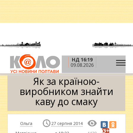
НД 16:19
»
»
»
Головна
Теми
Споживач
Як за країною-
09.08.2026
виробником знайти каву до смаку
Як за країною-
виробником знайти
каву до смаку
Ольга
27 серпня 2014