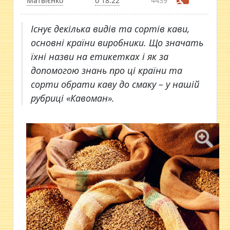
Матвієнко
о 18:22
4439
​Існує декілька видів та сортів кави,
основні країни виробники. Що значать
їхні назви на етикетках і як за
допомогою знань про ці країни та
сорти обрати каву до смаку – у нашій
рубриці «Кавоман».