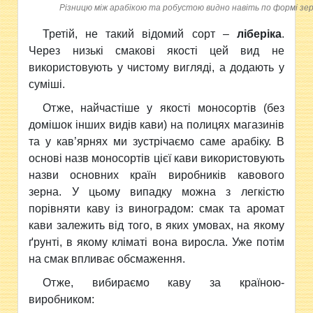
Різницю між арабікою та робустою видно навіть по формі зер
Третій, не такий відомий сорт –
ліберіка
.
Через низькі смакові якості цей вид не
використовують у чистому вигляді, а додають у
суміші.
Отже, найчастіше у якості моносортів (без
домішок інших видів кави) на полицях магазинів
та у кав’ярнях ми зустрічаємо саме арабіку. В
основі назв моносортів цієї кави використовують
назви основних країн виробників кавового
зерна. У цьому випадку можна з легкістю
порівняти каву із виноградом: смак та аромат
кави залежить від того, в яких умовах, на якому
ґрунті, в якому кліматі вона виросла. Уже потім
на смак впливає обсмаження.
Отже, вибираємо каву за країною-
виробником: