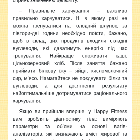
сприяє зникненню целюліту.
– Правильне харчування – важливо
правильно харчуватися. Ні в якому разі не
можна тренуватися на голодний шлунок, за
півтори-дві години необхідно поїсти, бажано,
щоб в склад цих продуктів входили складні
вуглеводи, які даватимуть енергію під час
тренування. Найкраще споживати каші,
цільнозерновий хліб. Після заняття бажано
приймати білкову їжу – яйця, кисломолочний
сир, м’ясо. Намагайтеся не поєднувати білки та
вуглеводи, а для досягнення результату
найоптимальніше дотримуватися раціонального
харчування.
Якщо ви прийшли вперше, у Happy Fitness
вам зроблять діагностику тіла: виміряють
параметри та об’єми на основі вагів-
аналізаторів, які визначають вміст жирової та