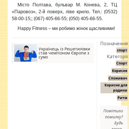
Місто Полтава, бульвар М. Конева, 2, ТЦ
«Паровоз», 2-й поверх, ліве крило. Тел.: (0532)
58-00-15;; (067) 405-66-55; (050) 405-66-55.
Happy Fitness – ми робимо жінок щасливими!
Позначення:
Українець із Решетилівки
спорт
став чемпіоном Європи з
Категорії:
сумо
Спорт
Корисне
Споживач
Корисне для
родини
Ритм
Помітили
помилку?
Будь
ласка,