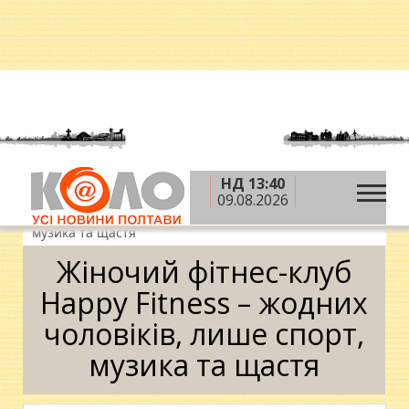
НД 13:40
»
»
»
Головна
Теми
Споживач
Жіночий фітнес-
09.08.2026
клуб Happy Fitness – жодних чоловіків, лише спорт,
музика та щастя
Жіночий фітнес-клуб
Happy Fitness – жодних
чоловіків, лише спорт,
музика та щастя