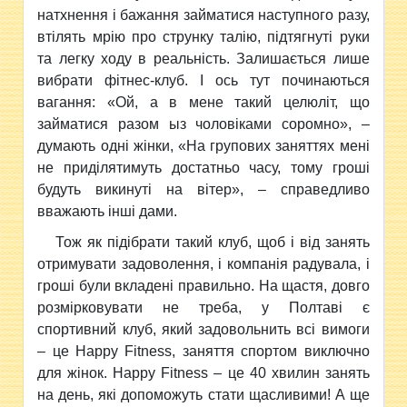
натхнення і бажання займатися наступного разу,
втілять мрію про струнку талію, підтягнуті руки
та легку ходу в реальність. Залишається лише
вибрати фітнес-клуб. І ось тут починаються
вагання: «Ой, а в мене такий целюліт, що
займатися разом ыз чоловіками соромно», –
думають одні жінки, «На групових заняттях мені
не приділятимуть достатньо часу, тому гроші
будуть викинуті на вітер», – справедливо
вважають інші дами.
Тож як підібрати такий клуб, щоб і від занять
отримувати задоволення, і компанія радувала, і
гроші були вкладені правильно. На щастя, довго
розмірковувати не треба, у Полтаві є
спортивний клуб, який задовольнить всі вимоги
– це Happy Fitness, заняття спортом виключно
для жінок. Happy Fitness – це 40 хвилин занять
на день, які допоможуть стати щасливими! А ще