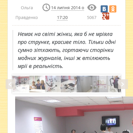
Ольга
14 липня 2014 о
Правденко
17:20
5067
Немає на світі жінки, яка б не мріяла
про струнке, красиве тіло. Тільки одні
сумно зітхають, гортаючи сторінки
модних журналів, інші ж втілюють
мрії в реальність.