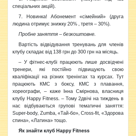
спеціальних акцій).
7. Новинка! Абонемент «сімейний» (друга
людина отримує знижку 20% , третя – 30%).
Пробне заняття – безкоштовне.
Вартість відвідування тренувань для членів
клубу складає від 138 грн до 300 грн на місяць.
– У фітнес-клубі працюють лише досвідчені
тренери, які постійно підвищують свою
кваліфікації на різних тренінгах та курсах. Тут
працюють КМС з боксу, КМС з плавання,
хореографи, – каже Інна Смірнова, власниця
клубу Happy Fitness. – Тому 2двічі на тиждень в
нас відбуваються групові тематичні заняття:
Super-body, Zumba, «Тай-бо», Cross-fit, «Здорова
спина», «Латина» тощо.
Як знайти клуб Happy Fitness