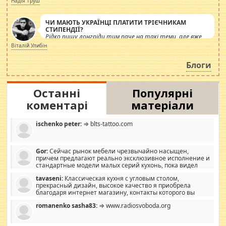
Надія Труш
ЧИ МАЮТЬ УКРАЇНЦІ ПЛАТИТИ ТРІЄЧНИКАМ
СТИПЕНДІЇ?
Рідко пишу лонгріди тим паче на такі теми, але вже
просто дістало! Обурюють сьогоднішні інсенуації
Віталій Улибін
навколо стипендіального питання. Штучно
роздувається ще одна соціальна катастрофа.
Блоги
Останні
Популярні
коментарі
матеріали
ischenko peter:
⇒ blts-tattoo.com
Gor:
Сейчас рынок мебели чрезвычайно насыщен,
причем предлагают реально эксклюзивное исполнение и
стандартные модели малых серий кухонь, пока видел
отличную кухонную мебель по дизайну, мало походит на
tavaseni:
Классическая кухня с угловым столом,
стандартные формы, в MebelOk, креативненько и что главное -
прекрасный дизайн, высокое качество я приобрела
со вкусом все в порядке, без ненужных наворотов удорожающих
благодаря интернет магазину, контакты которого вы
мебель, а это не последний фактор.
можете просмотреть https://mwood.com.ua.
romanenko sasha83:
⇒ www.radiosvoboda.org