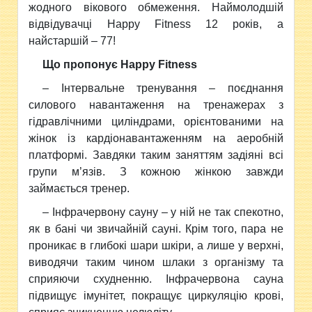
жодного вікового обмеження. Наймолодшій
відвідувачці Happy Fitness 12 років, а
найстаршій – 77!
Що пропонує Happy Fitness
– Інтервальне тренування – поєднання
силового навантаження на тренажерах з
гідравлічними циліндрами, орієнтованими на
жінок із кардіонавантаженням на аеробній
платформі. Завдяки таким заняттям задіяні всі
групи м’язів. З кожною жінкою завжди
займається тренер.
– Інфрачервону сауну – у ній не так спекотно,
як в бані чи звичайній сауні. Крім того, пара не
проникає в глибокі шари шкіри, а лише у верхні,
виводячи таким чином шлаки з організму та
сприяючи схудненню. Інфрачервона сауна
підвищує імунітет, покращує циркуляцію крові,