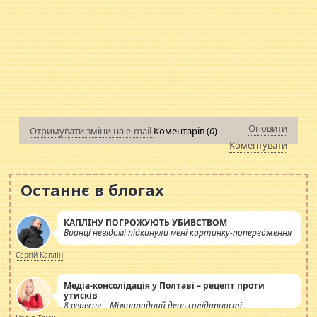
Оновити
Отримувати зміни на e-mail
Коментарів (
0
)
Коментувати
Останнє в блогах
КАПЛІНУ ПОГРОЖУЮТЬ УБИВСТВОМ
Вранці невідомі підкинули мені картинку-попередження
Сергій Каплін
Медіа-консолідація у Полтаві – рецепт проти
утисків
8 вересня – Міжнародний день солідарності
журналістів.