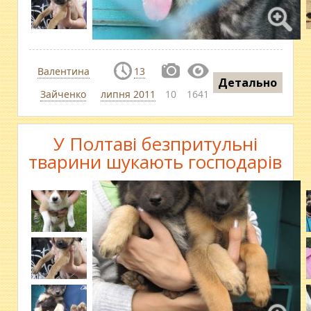
Валентина
13
Детально
Зайченко
липня 2011
10
1641
У Полтаві безпритульні
тварини шукають господарів