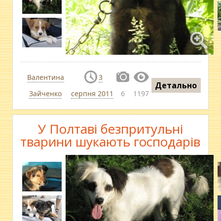
Валентина
3
Детально
Зайченко
серпня 2011
6
1197
У Полтаві безпритульні
тварини шукають господарів