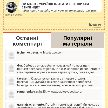
ЧИ МАЮТЬ УКРАЇНЦІ ПЛАТИТИ ТРІЄЧНИКАМ
СТИПЕНДІЇ?
Рідко пишу лонгріди тим паче на такі теми, але вже
просто дістало! Обурюють сьогоднішні інсенуації
Віталій Улибін
навколо стипендіального питання. Штучно
роздувається ще одна соціальна катастрофа.
Блоги
Останні
Популярні
коментарі
матеріали
ischenko peter:
⇒ blts-tattoo.com
Gor:
Сейчас рынок мебели чрезвычайно насыщен,
причем предлагают реально эксклюзивное исполнение и
стандартные модели малых серий кухонь, пока видел
отличную кухонную мебель по дизайну, мало походит на
tavaseni:
Классическая кухня с угловым столом,
стандартные формы, в MebelOk, креативненько и что главное -
прекрасный дизайн, высокое качество я приобрела
со вкусом все в порядке, без ненужных наворотов удорожающих
благодаря интернет магазину, контакты которого вы
мебель, а это не последний фактор.
можете просмотреть https://mwood.com.ua.
romanenko sasha83:
⇒ www.radiosvoboda.org
garciajsacramento:
Потрібні термінові гроші? Ми можемо
допомогти! Ви зараз переживаєте або ви в біді? Таким