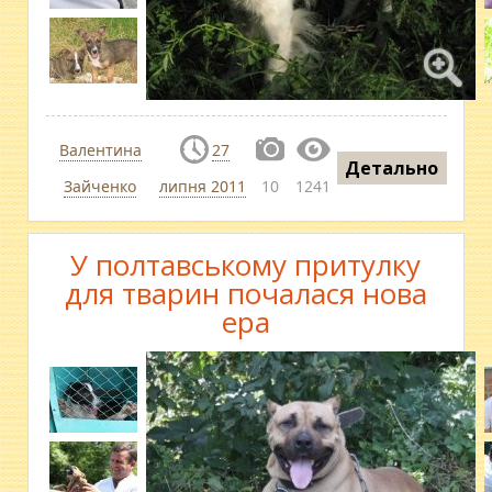
Валентина
27
Детально
Зайченко
липня 2011
10
1241
У полтавському притулку
для тварин почалася нова
ера