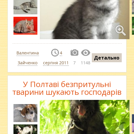
Валентина
4
Детально
Зайченко
серпня 2011
7
1148
У Полтаві безпритульні
тварини шукають господарів