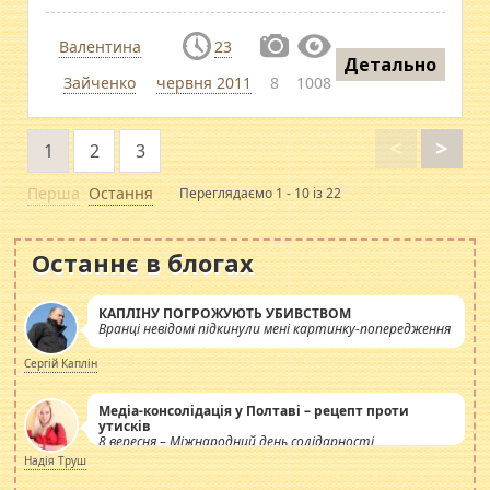
Валентина
23
Детально
Зайченко
червня 2011
8
1008
<
>
1
2
3
Перша
Остання
Переглядаємо 1 - 10 із 22
Останнє в блогах
КАПЛІНУ ПОГРОЖУЮТЬ УБИВСТВОМ
Вранці невідомі підкинули мені картинку-попередження
Сергій Каплін
Медіа-консолідація у Полтаві – рецепт проти
утисків
8 вересня – Міжнародний день солідарності
журналістів.
Надія Труш