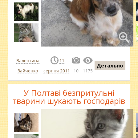
Валентина
11
Детально
Зайченко
серпня 2011
10
1175
У Полтаві безпритульні
тварини шукають господарів