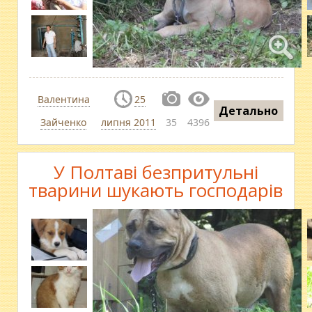
Валентина
25
Детально
Зайченко
липня 2011
35
4396
У Полтаві безпритульні
тварини шукають господарів