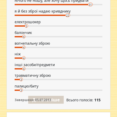
нічого не ношу, але хочу щось придбати
31
я й без зброї надаю кривднику
22
електрошокер
5
балончик
4
вогнепальну зброю
4
ніж
4
інші засоби/предмети
4
травматичну зброю
3
палицю/биту
3
Детальніше
Всього голосів:
115
Завершено: 05.07.2013