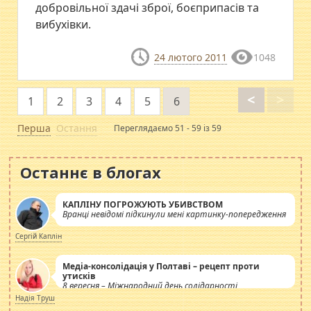
добровільної здачі зброї, боєприпасів та
вибухівки.
24 лютого 2011
1048
<
>
1
2
3
4
5
6
Перша
Остання
Переглядаємо 51 - 59 із 59
Останнє в блогах
КАПЛІНУ ПОГРОЖУЮТЬ УБИВСТВОМ
Вранці невідомі підкинули мені картинку-попередження
Сергій Каплін
Медіа-консолідація у Полтаві – рецепт проти
утисків
8 вересня – Міжнародний день солідарності
журналістів.
Надія Труш