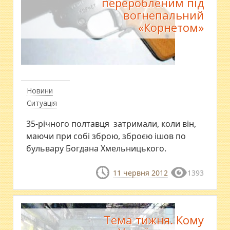
переробленим під
вогнепальний
«Корнетом»
Новини
Ситуація
35-річного полтавця затримали, коли він,
маючи при собі зброю, зброєю ішов по
бульвару Богдана Хмельницького.
11 червня 2012
1393
Тема тижня. Кому