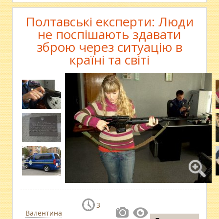
Полтавські експерти: Люди
не поспішають здавати
зброю через ситуацію в
країні та світі
3
Валентина