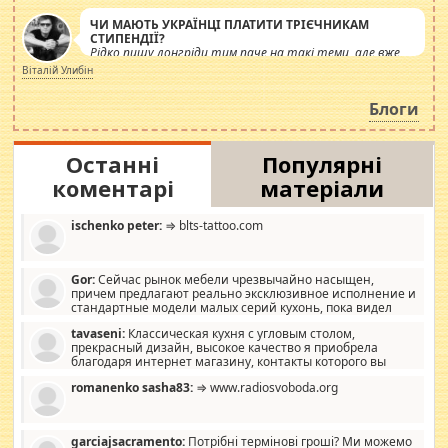
ЧИ МАЮТЬ УКРАЇНЦІ ПЛАТИТИ ТРІЄЧНИКАМ
СТИПЕНДІЇ?
Рідко пишу лонгріди тим паче на такі теми, але вже
просто дістало! Обурюють сьогоднішні інсенуації
Віталій Улибін
навколо стипендіального питання. Штучно
роздувається ще одна соціальна катастрофа.
Блоги
Останні
Популярні
коментарі
матеріали
ischenko peter:
⇒ blts-tattoo.com
Gor:
Сейчас рынок мебели чрезвычайно насыщен,
причем предлагают реально эксклюзивное исполнение и
стандартные модели малых серий кухонь, пока видел
отличную кухонную мебель по дизайну, мало походит на
tavaseni:
Классическая кухня с угловым столом,
стандартные формы, в MebelOk, креативненько и что главное -
прекрасный дизайн, высокое качество я приобрела
со вкусом все в порядке, без ненужных наворотов удорожающих
благодаря интернет магазину, контакты которого вы
мебель, а это не последний фактор.
можете просмотреть https://mwood.com.ua.
romanenko sasha83:
⇒ www.radiosvoboda.org
garciajsacramento:
Потрібні термінові гроші? Ми можемо