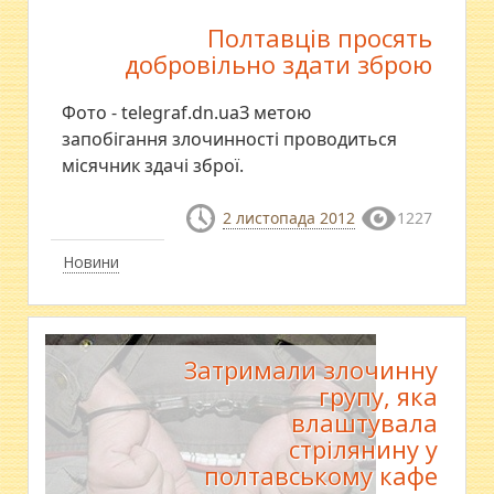
Полтавців просять
добровільно здати зброю
Фото - telegraf.dn.uaЗ метою
запобігання злочинності проводиться
місячник здачі зброї.
2 листопада 2012
1227
Новини
Затримали злочинну
групу, яка
влаштувала
стрілянину у
полтавському кафе