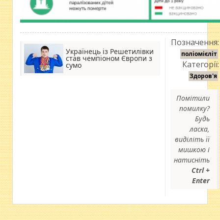
Позначення:
Українець із Решетилівки
поліомієліт
став чемпіоном Європи з
Категорії:
сумо
Здоров'я
Помітили
помилку?
Будь
ласка,
виділіть її
мишкою і
натисніть
Ctrl +
Enter