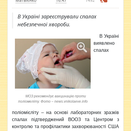
Матвієнко
16:47
1492
В Україні зареєстрували спалах
небезпечної хвороби.
В Україні
виявлено
спалах
МОЗ рекомендує вакцинацію проти
поліомеліту. Фото – news.vnikolaeve.info
поліомієліту – на основі лабораторних зразків
спалах підтверджений ВООЗ та Центром з
контролю та профілактики захворюваності США