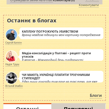
Отримувати зміни на e-mail
Коментарів (
0
)
Коментувати
Останнє в блогах
КАПЛІНУ ПОГРОЖУЮТЬ УБИВСТВОМ
Вранці невідомі підкинули мені картинку-попередження
Сергій Каплін
Медіа-консолідація у Полтаві – рецепт проти
утисків
8 вересня – Міжнародний день солідарності
журналістів.
Надія Труш
ЧИ МАЮТЬ УКРАЇНЦІ ПЛАТИТИ ТРІЄЧНИКАМ
СТИПЕНДІЇ?
Рідко пишу лонгріди тим паче на такі теми, але вже
просто дістало! Обурюють сьогоднішні інсенуації
Віталій Улибін
навколо стипендіального питання. Штучно
роздувається ще одна соціальна катастрофа.
Блоги
Останні
Популярні