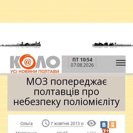
ПТ 10:54
»
»
»
Головна
Новини
Здоров'я
МОЗ
07.08.2026
попереджає полтавців про небезпеку поліомієліту
МОЗ попереджає
полтавців про
небезпеку поліомієліту
Ольга
7 жовтня 2015 о