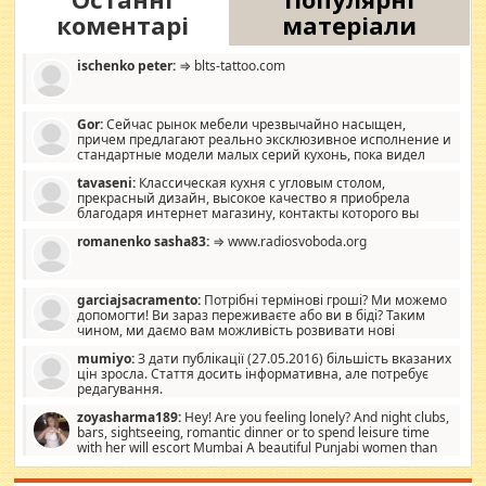
коментарі
матеріали
ischenko peter:
⇒ blts-tattoo.com
Gor:
Сейчас рынок мебели чрезвычайно насыщен,
причем предлагают реально эксклюзивное исполнение и
стандартные модели малых серий кухонь, пока видел
отличную кухонную мебель по дизайну, мало походит на
tavaseni:
Классическая кухня с угловым столом,
стандартные формы, в MebelOk, креативненько и что главное -
прекрасный дизайн, высокое качество я приобрела
со вкусом все в порядке, без ненужных наворотов удорожающих
благодаря интернет магазину, контакты которого вы
мебель, а это не последний фактор.
можете просмотреть https://mwood.com.ua.
romanenko sasha83:
⇒ www.radiosvoboda.org
garciajsacramento:
Потрібні термінові гроші? Ми можемо
допомогти! Ви зараз переживаєте або ви в біді? Таким
чином, ми даємо вам можливість розвивати нові
розробки. Як багата людина, я почуваю себе зобов'язаним
mumiyo:
З дати публікації (27.05.2016) більшість вказаних
допомагати людям, які намагаються дати їм шанс. Кожен
цін зросла. Стаття досить інформативна, але потребує
заслуговує на другий шанс, і, оскільки влада не зможе, вони
редагування.
повинні приймати від інших. Для нас нема багато суми, і зрілість
ми визначаємо за взаємною згодою. Ні сюрпризів, ні додаткових
zoyasharma189:
Hey! Are you feeling lonely? And night clubs,
витрат, а тільки узгоджених сум і нічого іншого. Не чекайте і не
bars, sightseeing, romantic dinner or to spend leisure time
коментуйте цей пост. Введіть суму, яку ви хочете подати, і ми
with her will escort Mumbai A beautiful Punjabi women than
зв'яжемося з вами з усіма варіантами. зв'яжіться з нами
sexy escort companion in arms that you guys feel like 5 star luxury
сьогодні на garciajsacramento@gmail.com Вам потрібні термінові
hotel had to spend the night in their search for loved solitaire free
гроші? Ми можемо допомогти!