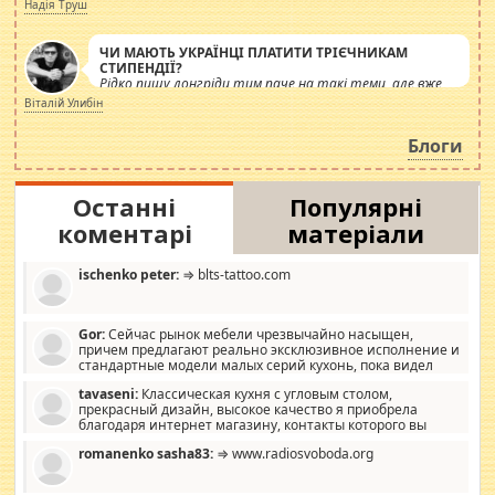
журналістів.
Надія Труш
ЧИ МАЮТЬ УКРАЇНЦІ ПЛАТИТИ ТРІЄЧНИКАМ
СТИПЕНДІЇ?
Рідко пишу лонгріди тим паче на такі теми, але вже
просто дістало! Обурюють сьогоднішні інсенуації
Віталій Улибін
навколо стипендіального питання. Штучно
роздувається ще одна соціальна катастрофа.
Блоги
Останні
Популярні
коментарі
матеріали
ischenko peter:
⇒ blts-tattoo.com
Gor:
Сейчас рынок мебели чрезвычайно насыщен,
причем предлагают реально эксклюзивное исполнение и
стандартные модели малых серий кухонь, пока видел
отличную кухонную мебель по дизайну, мало походит на
tavaseni:
Классическая кухня с угловым столом,
стандартные формы, в MebelOk, креативненько и что главное -
прекрасный дизайн, высокое качество я приобрела
со вкусом все в порядке, без ненужных наворотов удорожающих
благодаря интернет магазину, контакты которого вы
мебель, а это не последний фактор.
можете просмотреть https://mwood.com.ua.
romanenko sasha83:
⇒ www.radiosvoboda.org