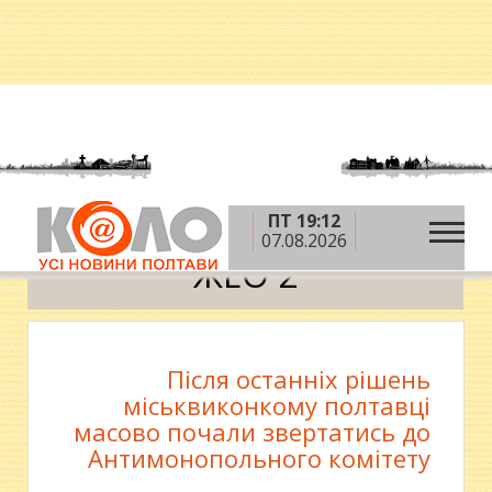
ПТ 19:12
»
Головна
ЖЕО 2
07.08.2026
ЖЕО 2
Після останніх рішень
міськвиконкому полтавці
масово почали звертатись до
Антимонопольного комітету