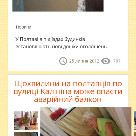
Новини
У Полтаві в під'їздах будинків
встановлюють нові дошки оголошень.
25 липня 2012
1787
Щохвилини на полтавців по
вулиці Калініна може впасти
аварійний балкон