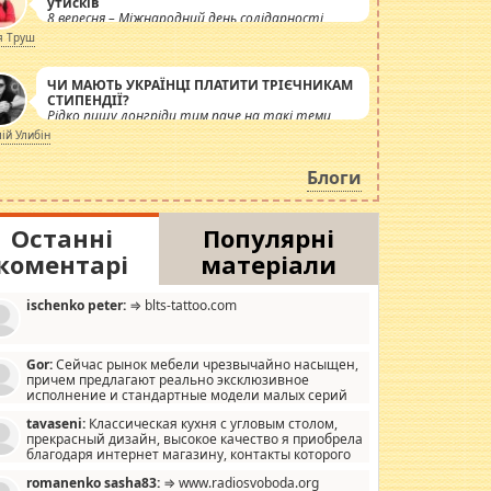
утисків
8 вересня – Міжнародний день солідарності
журналістів.
я Труш
ЧИ МАЮТЬ УКРАЇНЦІ ПЛАТИТИ ТРІЄЧНИКАМ
СТИПЕНДІЇ?
Рідко пишу лонгріди тим паче на такі теми,
але вже просто дістало! Обурюють сьогоднішні
лій Улибін
інсенуації навколо стипендіального питання.
Штучно роздувається ще одна соціальна
Блоги
катастрофа.
Останні
Популярні
коментарі
матеріали
ischenko peter:
⇒ blts-tattoo.com
Gor:
Сейчас рынок мебели чрезвычайно насыщен,
причем предлагают реально эксклюзивное
исполнение и стандартные модели малых серий
хонь, пока видел отличную кухонную мебель по
tavaseni:
Классическая кухня с угловым столом,
зайну, мало походит на стандартные формы, в MebelOk,
прекрасный дизайн, высокое качество я приобрела
еативненько и что главное - со вкусом все в порядке,
благодаря интернет магазину, контакты которого
з ненужных наворотов удорожающих мебель, а это не
 можете просмотреть https://mwood.com.ua.
следний фактор.
romanenko sasha83:
⇒ www.radiosvoboda.org