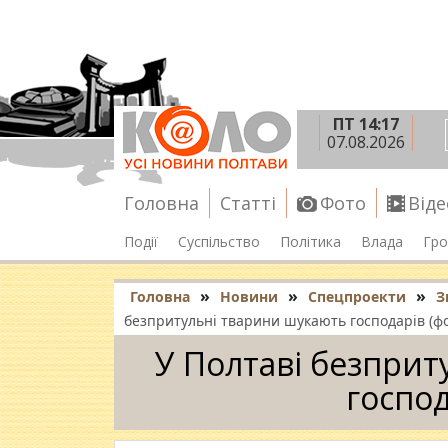
ПТ 14:17
07.08.2026
Головна
Статті
Фото
Віде
Події
Суспільство
Політика
Влада
Гро
»
»
»
Головна
Новини
Спецпроекти
З
безпритульні тварини шукають господарів (фо
У Полтаві безприт
господ