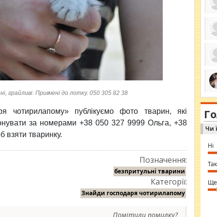
ро
се
да
ос
ін
за
тіл
ком
і, грайливі. Привчені до лотку. 050 305 82 38
bea
ми
tha
на
nig
Г
по
я чотирилапому» публікуємо фото тварин, які
in 
Sol
онувати за номерами +38 050 327 9999 Ольга, +38
Чи 
Ind
б взяти тваринку.
gir
bod
Ні
alw
Mir
Позначення:
you
Так
⇒ 
безпритульні тварини
Категорії:
Ще
Знайди господаря чотирилапому
Помітили помилку?