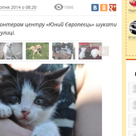
рпня 2014 о 08:20
1666
Наді
лонтерам центру «Юний Європеєць» шукати
улиці.
Віта
ку
ди
кр
бе
вы
по