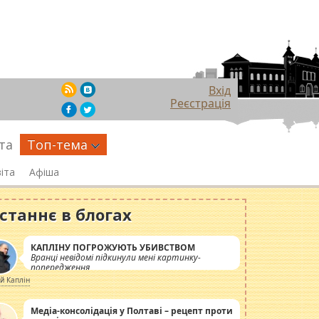
Вхід
Реєстрація
та
Топ-тема
іта
Афіша
станнє в блогах
КАПЛІНУ ПОГРОЖУЮТЬ УБИВСТВОМ
Вранці невідомі підкинули мені картинку-
попередження
ій Каплін
Медіа-консолідація у Полтаві – рецепт проти