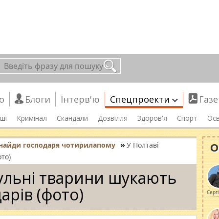
о
Блоги
Інтерв'ю
Спецпроекти
Газе
ші
Кримінал
Скандали
Дозвілля
Здоров'я
Спорт
Осв
»
О
найди господаря чотирилапому
У Полтаві
то)
ульні тварини шукають
арів (фото)
Серг