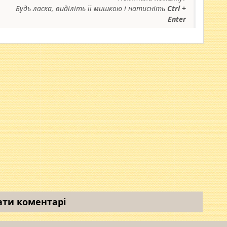
Будь ласка, виділіть її мишкою і натисніть
Ctrl +
Enter
ати коментарі